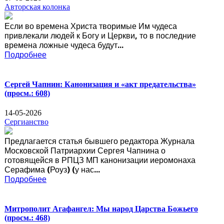
Авторская колонка
Если во времена Христа творимые Им чудеса
привлекали людей к Богу и Церкви, то в последние
времена ложные чудеса будут...
Подробнее
Сергей Чапнин: Канонизация и «акт предательства»
(просм.: 608)
14-05-2026
Сергианство
Предлагается статья бывшего редактора Журнала
Московской Патриархии Сергея Чапнина о
готовящейся в РПЦЗ МП канонизации иеромонаха
Серафима (Роуз) (у нас...
Подробнее
Митрополит Агафангел: Мы народ Царства Божьего
(просм.: 468)