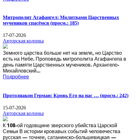
Митрополит Агафангел: Молитвами Царственных
мучеников спасёмся
(просм.: 185)
17-07-2026
Авторская колонка
Земного царства больше нет на земле, но Царство
есть на Небе. Проповедь митрополита Агафангела в
день памяти Царственных мучеников. Архангело-
Михайловский...
Подробнее
Протодиакон Герман: Кровь Его на нас …
(просм.: 242)
15-07-2026
Авторская колонка
К 108-ой годовщине зверского убийства Царской
Семьи В истории кровавых событий человечества
русская — точнее, сатанинско-большевицкая —