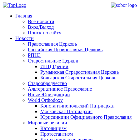
Главная
Все новости
Вход/Выход
Поиск по сайту
Новости
Православная Церковь
Российская Православная Церковь
РПЦЗ
Старостильные Церкви
ИПЦ Греции
Румынская Страростильная Церковь
Болгарская Старостильная Церковь
Старообрядчество
Альтернативное Православие
Иные Юрисдикции
World Orthodoxy
Константинопольский Патриархат
Московская Патриархия
Юрисдикции Официального Православия
Мировые религии
Католицизм
Протестантизм
Дохалкидонские церкви