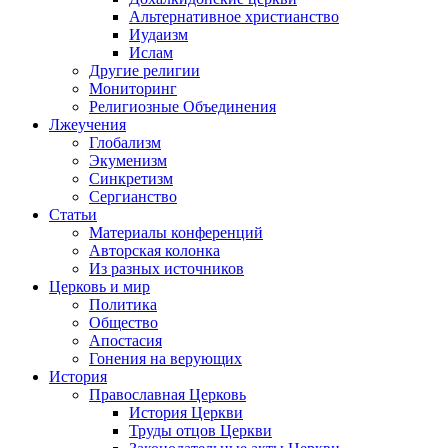
Альтернативное христианство
Иудаизм
Ислам
Другие религии
Мониторинг
Религиозные Объединения
Лжеучения
Глобализм
Экуменизм
Синкретизм
Сергианство
Статьи
Материалы конференций
Авторская колонка
Из разных источников
Церковь и мир
Политика
Общество
Апостасия
Гонения на верующих
История
Православная Церковь
История Церкви
Труды отцов Церкви