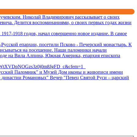
учевским. Николай Владимирович рассказывает о своих
евича. Делится воспоминаниями, о своих первых годах жизни
1917-1918 годов, начал совершенно новое издание. В самое
Русской епархии, посетили Псково - Печерский монастырь. К
писываться на посещение. Наши паломники начали
ходе на Вила Алпина, Южная Америка, епархия епископа
BWtXVDpNOGzs3z0j0m8JgFD_c&cfem=1
 "Русский Паломник" и Музей Дом иконы и живописи имени
ю династии Романовых" Вечер "Певец Святой Руси – царский