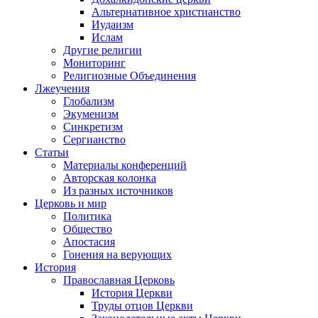
Альтернативное христианство
Иудаизм
Ислам
Другие религии
Мониторинг
Религиозные Объединения
Лжеучения
Глобализм
Экуменизм
Синкретизм
Сергианство
Статьи
Материалы конференций
Авторская колонка
Из разных источников
Церковь и мир
Политика
Общество
Апостасия
Гонения на верующих
История
Православная Церковь
История Церкви
Труды отцов Церкви