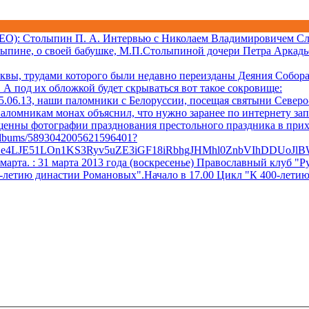
ДЕО)
: Столыпин П. А. Интервью с Николаем Владимировичем Сл
лыпине, о своей бабушке, М.П.Столыпиной дочери Петра Аркадь
квы, трудами которого были недавно переизданы Деяния Собора 
А под их обложкой будет скрываться вот такое сокровище:
06.13, наши паломники с Белоруссии, посещая святыни Северо-
аломникам монах объяснил, что нужно заранее по интернету за
ещенны фотографии празднования престольного праздника в при
/albums/5893042005621596401?
Xe4LJE51LOn1KS3Ryv5uZE3iGF18iRbhgJHMhl0ZnbVIhDDUoJl
 марта.
: 31 марта 2013 года (воскресенье) Православный клуб
0-летию династии Романовых".Начало в 17.00 Цикл "К 400-лети