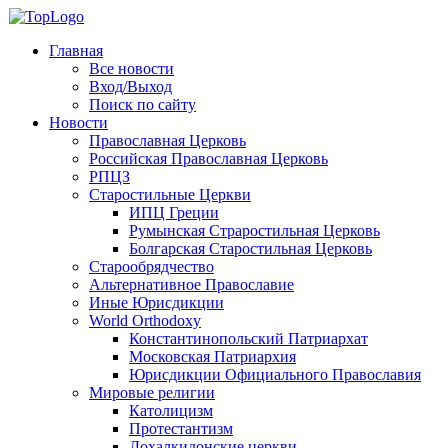
Главная
Все новости
Вход/Выход
Поиск по сайту
Новости
Православная Церковь
Российская Православная Церковь
РПЦЗ
Старостильные Церкви
ИПЦ Греции
Румынская Страростильная Церковь
Болгарская Старостильная Церковь
Старообрядчество
Альтернативное Православие
Иные Юрисдикции
World Orthodoxy
Константинопольский Патриархат
Московская Патриархия
Юрисдикции Официального Православия
Мировые религии
Католицизм
Протестантизм
Дохалкидонские церкви