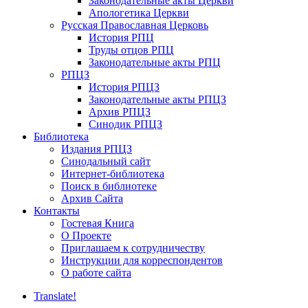
Законодательные акты Церкви
Апологетика Церкви
Русская Православная Церковь
История РПЦ
Труды отцов РПЦ
Законодательные акты РПЦ
РПЦЗ
История РПЦЗ
Законодательные акты РПЦЗ
Архив РПЦЗ
Синодик РПЦЗ
Библиотека
Издания РПЦЗ
Синодальный сайт
Интернет-библиотека
Поиск в библиотеке
Архив Сайта
Контакты
Гостевая Книга
О Проекте
Приглашаем к сотрудничеству
Инструкции для корреспондентов
О работе сайта
Translate!