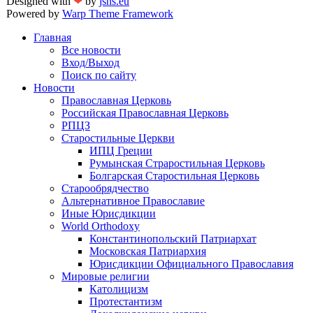
Designed with
❤
by
jsns.eu
Powered by
Warp Theme Framework
Главная
Все новости
Вход/Выход
Поиск по сайту
Новости
Православная Церковь
Российская Православная Церковь
РПЦЗ
Старостильные Церкви
ИПЦ Греции
Румынская Страростильная Церковь
Болгарская Старостильная Церковь
Старообрядчество
Альтернативное Православие
Иные Юрисдикции
World Orthodoxy
Константинопольский Патриархат
Московская Патриархия
Юрисдикции Официального Православия
Мировые религии
Католицизм
Протестантизм