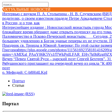
АКТУАЛЬНЫЕ НОВОСТИ
Интервью с внуком П. А. Столыпина - Н. В. Случевским (ВИ
родителях, о своем известном прадеде Петре Аркадьевиче Сто
в России, и о том, как
Интереснейшее издание
: Новоспасский монастырь города Мос
ближайшее время обещают даже открыть подписку на его тома. 
Паломничество в Псково-Печерский монастырь
: Сегодня, 25.
большому удивлению в Богом зданые пещеры их не пустили. П
Праздник св. Троицы в Южной Америке
: По этой сылке разм
Григорияhttps://plus.google.com/photos/111561692358181416209
gpinv=AMIXal_PAuY06K5Vs1fTWkPnILFAR_EHv7k0hRzgi9Z
Вечер “Певец Святой Руси – царский поэт Сергей Бехтеев”. 31
Рябушинского приглашают на очередной вечер из цикла "К 40
поэт
о. Мефодий
: C-b8Hi4LKpI
Портал
Статьи
(RSS)
Портал