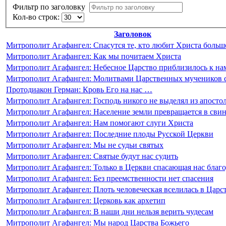
Фильтр по заголовку
Кол-во строк:
Заголовок
Митрополит Агафангел: Спасутся те, кто любит Христа больш
Митрополит Агафангел: Как мы почитаем Христа
Митрополит Агафангел: Небесное Царство приблизилось к на
Митрополит Агафангел: Молитвами Царственных мучеников 
Протодиакон Герман: Кровь Его на нас …
Митрополит Агафангел: Господь никого не выделял из апосто
Митрополит Агафангел: Население земли превращается в свин
Митрополит Агафангел: Нам помогают слуги Христа
Митрополит Агафангел: Последние плоды Русской Церкви
Митрополит Агафангел: Мы не судьи святых
Митрополит Агафангел: Святые будут нас судить
Митрополит Агафангел: Только в Церкви спасающая нас благо
Митрополит Агафангел: Без преемственности нет спасения
Митрополит Агафангел: Плоть человеческая вселилась в Царс
Митрополит Агафангел: Церковь как архетип
Митрополит Агафангел: В наши дни нельзя верить чудесам
Митрополит Агафангел: Мы народ Царства Божьего