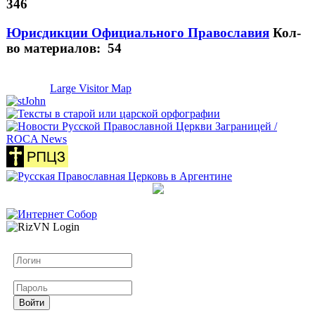
346
Юрисдикции Официального Православия
Кол-
во материалов: 54
Large Visitor Map
Логин
Пароль
Войти