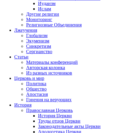
Иудаизм
Ислам
Другие религии
Мониторинг
Религиозные Объединения
Лжеучения
Глобализм
Экуменизм
Синкретизм
Сергианство
Статьи
Материалы конференций
Авторская колонка
Из разных источников
Церковь и мир
Политика
Общество
Апостасия
Гонения на верующих
История
Православная Церковь
История Церкви
Труды отцов Церкви
Законодательные акты Церкви
Апологетика Церкви