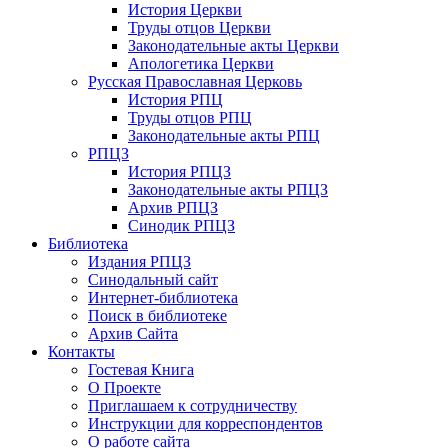
История Церкви
Труды отцов Церкви
Законодательные акты Церкви
Апологетика Церкви
Русская Православная Церковь
История РПЦ
Труды отцов РПЦ
Законодательные акты РПЦ
РПЦЗ
История РПЦЗ
Законодательные акты РПЦЗ
Архив РПЦЗ
Синодик РПЦЗ
Библиотека
Издания РПЦЗ
Синодальный сайт
Интернет-библиотека
Поиск в библиотеке
Архив Сайта
Контакты
Гостевая Книга
О Проекте
Приглашаем к сотрудничеству
Инструкции для корреспондентов
О работе сайта