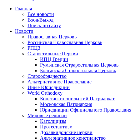
Главная
Все новости
Вход/Выход
Поиск по сайту
Новости
Православная Церковь
Российская Православная Церковь
РПЦЗ
Старостильные Церкви
ИПЦ Греции
Румынская Страростильная Церковь
Болгарская Старостильная Церковь
Старообрядчество
Альтернативное Православие
Иные Юрисдикции
World Orthodoxy
Константинопольский Патриархат
Московская Патриархия
Юрисдикции Официального Православия
Мировые религии
Католицизм
Протестантизм
Дохалкидонские церкви
Альтернативное христианство