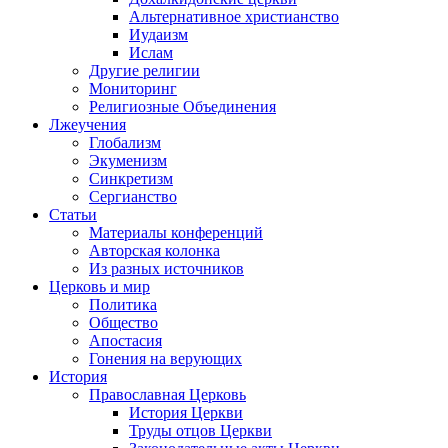
Альтернативное христианство
Иудаизм
Ислам
Другие религии
Мониторинг
Религиозные Объединения
Лжеучения
Глобализм
Экуменизм
Синкретизм
Сергианство
Статьи
Материалы конференций
Авторская колонка
Из разных источников
Церковь и мир
Политика
Общество
Апостасия
Гонения на верующих
История
Православная Церковь
История Церкви
Труды отцов Церкви