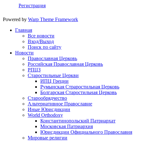
Регистрация
Powered by
Warp Theme Framework
Главная
Все новости
Вход/Выход
Поиск по сайту
Новости
Православная Церковь
Российская Православная Церковь
РПЦЗ
Старостильные Церкви
ИПЦ Греции
Румынская Страростильная Церковь
Болгарская Старостильная Церковь
Старообрядчество
Альтернативное Православие
Иные Юрисдикции
World Orthodoxy
Константинопольский Патриархат
Московская Патриархия
Юрисдикции Официального Православия
Мировые религии