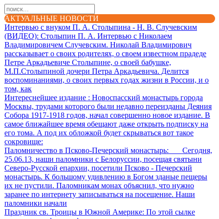
АКТУАЛЬНЫЕ НОВОСТИ
Интервью с внуком П. А. Столыпина - Н. В. Случевским
(ВИДЕО)
: Столыпин П. А. Интервью с Николаем
Владимировичем Случевским. Николай Владимирович
рассказывает о своих родителях, о своем известном прадеде
Петре Аркадьевиче Столыпине, о своей бабушке,
М.П.Столыпиной дочери Петра Аркадьевича. Делится
воспоминаниями, о своих первых годах жизни в России, и о
том, как
Интереснейшее издание
: Новоспасский монастырь города
Москвы, трудами которого были недавно переизданы Деяния
Собора 1917-1918 годов, начал совершенно новое издание. В
самое ближайшее время обещают даже открыть подписку на
его тома. А под их обложкой будет скрываться вот такое
сокровище:
Паломничество в Псково-Печерский монастырь
: Сегодня,
25.06.13, наши паломники с Белоруссии, посещая святыни
Северо-Русской епархии, посетили Псково - Печерский
монастырь. К большому удивлению в Богом зданые пещеры
их не пустили. Паломникам монах объяснил, что нужно
заранее по интернету записываться на посещение. Наши
паломники начали
Праздник св. Троицы в Южной Америке
: По этой сылке