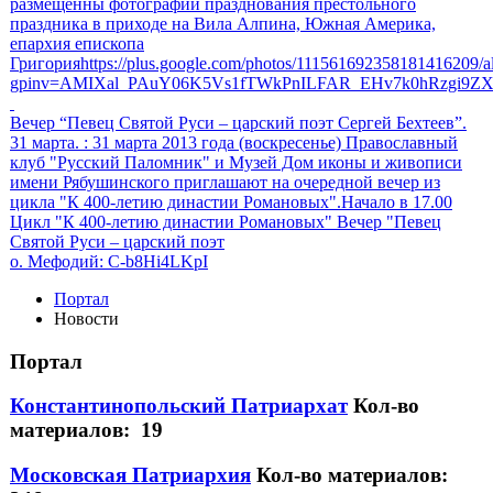
размещенны фотографии празднования престольного
праздника в приходе на Вила Алпина, Южная Америка,
епархия епископа
Григорияhttps://plus.google.com/photos/111561692358181416209
gpinv=AMIXal_PAuY06K5Vs1fTWkPnILFAR_EHv7k0hRzgi9Z
Вечер “Певец Святой Руси – царский поэт Сергей Бехтеев”.
31 марта.
: 31 марта 2013 года (воскресенье) Православный
клуб "Русский Паломник" и Музей Дом иконы и живописи
имени Рябушинского приглашают на очередной вечер из
цикла "К 400-летию династии Романовых".Начало в 17.00
Цикл "К 400-летию династии Романовых" Вечер "Певец
Святой Руси – царский поэт
о. Мефодий
: C-b8Hi4LKpI
Портал
Новости
Портал
Константинопольский Патриархат
Кол-во
материалов: 19
Московская Патриархия
Кол-во материалов: