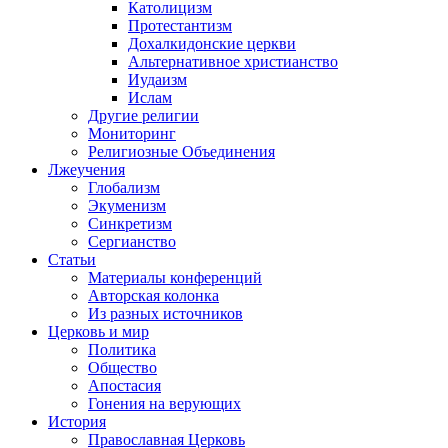
Католицизм
Протестантизм
Дохалкидонские церкви
Альтернативное христианство
Иудаизм
Ислам
Другие религии
Мониторинг
Религиозные Объединения
Лжеучения
Глобализм
Экуменизм
Синкретизм
Сергианство
Статьи
Материалы конференций
Авторская колонка
Из разных источников
Церковь и мир
Политика
Общество
Апостасия
Гонения на верующих
История
Православная Церковь