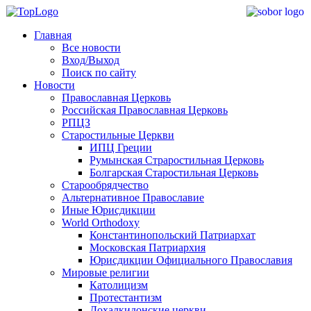
Главная
Все новости
Вход/Выход
Поиск по сайту
Новости
Православная Церковь
Российская Православная Церковь
РПЦЗ
Старостильные Церкви
ИПЦ Греции
Румынская Страростильная Церковь
Болгарская Старостильная Церковь
Старообрядчество
Альтернативное Православие
Иные Юрисдикции
World Orthodoxy
Константинопольский Патриархат
Московская Патриархия
Юрисдикции Официального Православия
Мировые религии
Католицизм
Протестантизм
Дохалкидонские церкви