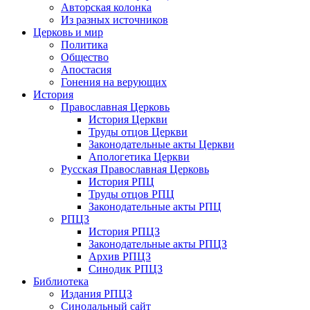
Авторская колонка
Из разных источников
Церковь и мир
Политика
Общество
Апостасия
Гонения на верующих
История
Православная Церковь
История Церкви
Труды отцов Церкви
Законодательные акты Церкви
Апологетика Церкви
Русская Православная Церковь
История РПЦ
Труды отцов РПЦ
Законодательные акты РПЦ
РПЦЗ
История РПЦЗ
Законодательные акты РПЦЗ
Архив РПЦЗ
Синодик РПЦЗ
Библиотека
Издания РПЦЗ
Синодальный сайт