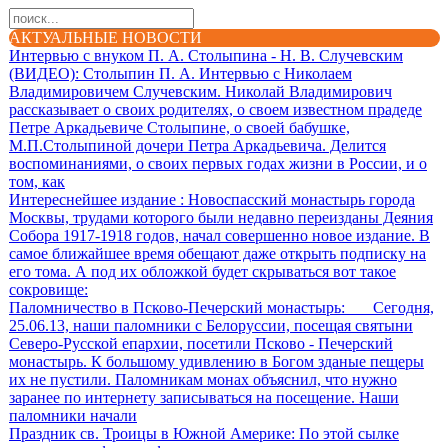
АКТУАЛЬНЫЕ НОВОСТИ
Интервью с внуком П. А. Столыпина - Н. В. Случевским
(ВИДЕО)
: Столыпин П. А. Интервью с Николаем
Владимировичем Случевским. Николай Владимирович
рассказывает о своих родителях, о своем известном прадеде
Петре Аркадьевиче Столыпине, о своей бабушке,
М.П.Столыпиной дочери Петра Аркадьевича. Делится
воспоминаниями, о своих первых годах жизни в России, и о
том, как
Интереснейшее издание
: Новоспасский монастырь города
Москвы, трудами которого были недавно переизданы Деяния
Собора 1917-1918 годов, начал совершенно новое издание. В
самое ближайшее время обещают даже открыть подписку на
его тома. А под их обложкой будет скрываться вот такое
сокровище:
Паломничество в Псково-Печерский монастырь
: Сегодня,
25.06.13, наши паломники с Белоруссии, посещая святыни
Северо-Русской епархии, посетили Псково - Печерский
монастырь. К большому удивлению в Богом зданые пещеры
их не пустили. Паломникам монах объяснил, что нужно
заранее по интернету записываться на посещение. Наши
паломники начали
Праздник св. Троицы в Южной Америке
: По этой сылке