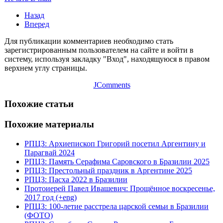
Назад
Вперед
Для публикации комментариев необходимо стать
зарегистрированным пользователем на сайте и войти в
систему, используя закладку "Вход", находящуюся в правом
верхнем углу страницы.
JComments
Похожие статьи
Похожие материалы
РПЦЗ: Архиепископ Григорий посетил Аргентину и
Парагвай 2024
РПЦЗ: Память Серафима Саровского в Бразилии 2025
РПЦЗ: Престольный праздник в Аргентине 2025
РПЦЗ: Пасха 2022 в Бразилии
Протоиерей Павел Ивашевич: Прощённое воскресенье,
2017 год (+eng)
РПЦЗ: 100-летие расстрела царской семьи в Бразилии
(ФОТО)