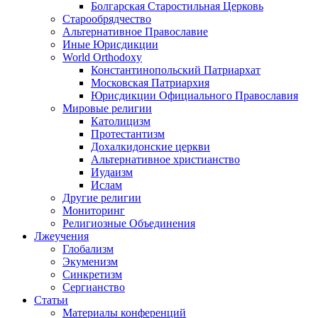
Болгарская Старостильная Церковь
Старообрядчество
Альтернативное Православие
Иные Юрисдикции
World Orthodoxy
Константинопольский Патриархат
Московская Патриархия
Юрисдикции Официального Православия
Мировые религии
Католицизм
Протестантизм
Дохалкидонские церкви
Альтернативное христианство
Иудаизм
Ислам
Другие религии
Мониторинг
Религиозные Объединения
Лжеучения
Глобализм
Экуменизм
Синкретизм
Сергианство
Статьи
Материалы конференций