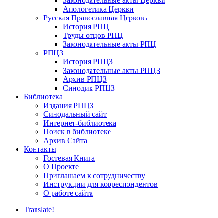
Законодательные акты Церкви
Апологетика Церкви
Русская Православная Церковь
История РПЦ
Труды отцов РПЦ
Законодательные акты РПЦ
РПЦЗ
История РПЦЗ
Законодательные акты РПЦЗ
Архив РПЦЗ
Синодик РПЦЗ
Библиотека
Издания РПЦЗ
Синодальный сайт
Интернет-библиотека
Поиск в библиотеке
Архив Сайта
Контакты
Гостевая Книга
О Проекте
Приглашаем к сотрудничеству
Инструкции для корреспондентов
О работе сайта
Translate!