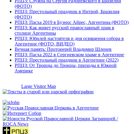
РПЦЗ: Служба на Сергия Радонежского в Бразилии
(ФОТО)
РПЦЗ: Престольный праздник в Нитрой, Бразилия
(ФОТО)
РПЦЗ: Пасха 2019 в Буэнос Айрес, Аргентина (ФОТО)
РПЦЗ: Как живет русский православный храм в
столице Аргентины
РПЦЗ: Юбилей настоятеля и дня освящения собора в
Аргентине (ФОТО, ВИДЕО)
Вечная память: Протоиерей Владимир Шленев
РПЦЗ: Пасха 2022 в Сергиевском храме в Аргентине
РПЦЗ: Престольный праздник в Аргентине (2022)
РПЦЗ: От Троицы до Троицы, приходы в Южной
Америке
Large Visitor Map