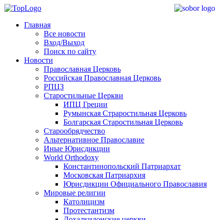
Главная
Все новости
Вход/Выход
Поиск по сайту
Новости
Православная Церковь
Российская Православная Церковь
РПЦЗ
Старостильные Церкви
ИПЦ Греции
Румынская Страростильная Церковь
Болгарская Старостильная Церковь
Старообрядчество
Альтернативное Православие
Иные Юрисдикции
World Orthodoxy
Константинопольский Патриархат
Московская Патриархия
Юрисдикции Официального Православия
Мировые религии
Католицизм
Протестантизм
Дохалкидонские церкви