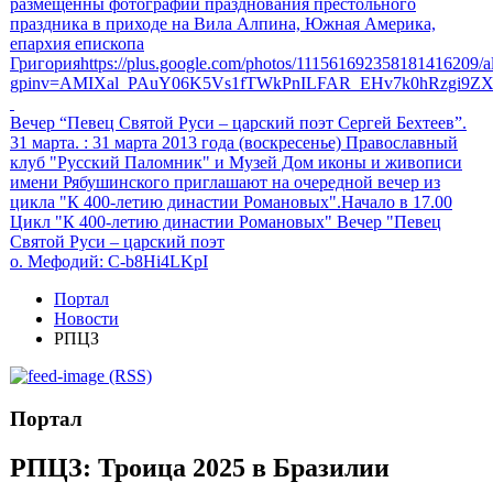
размещенны фотографии празднования престольного
праздника в приходе на Вила Алпина, Южная Америка,
епархия епископа
Григорияhttps://plus.google.com/photos/111561692358181416209
gpinv=AMIXal_PAuY06K5Vs1fTWkPnILFAR_EHv7k0hRzgi9Z
Вечер “Певец Святой Руси – царский поэт Сергей Бехтеев”.
31 марта.
: 31 марта 2013 года (воскресенье) Православный
клуб "Русский Паломник" и Музей Дом иконы и живописи
имени Рябушинского приглашают на очередной вечер из
цикла "К 400-летию династии Романовых".Начало в 17.00
Цикл "К 400-летию династии Романовых" Вечер "Певец
Святой Руси – царский поэт
о. Мефодий
: C-b8Hi4LKpI
Портал
Новости
РПЦЗ
(RSS)
Портал
РПЦЗ: Троица 2025 в Бразилии