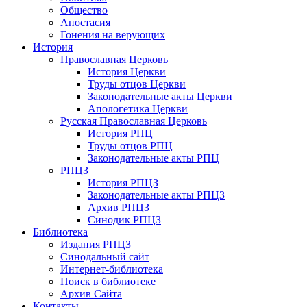
Общество
Апостасия
Гонения на верующих
История
Православная Церковь
История Церкви
Труды отцов Церкви
Законодательные акты Церкви
Апологетика Церкви
Русская Православная Церковь
История РПЦ
Труды отцов РПЦ
Законодательные акты РПЦ
РПЦЗ
История РПЦЗ
Законодательные акты РПЦЗ
Архив РПЦЗ
Синодик РПЦЗ
Библиотека
Издания РПЦЗ
Синодальный сайт
Интернет-библиотека
Поиск в библиотеке
Архив Сайта
Контакты