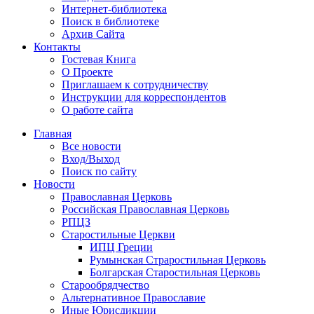
Интернет-библиотека
Поиск в библиотеке
Архив Сайта
Контакты
Гостевая Книга
О Проекте
Приглашаем к сотрудничеству
Инструкции для корреспондентов
О работе сайта
Главная
Все новости
Вход/Выход
Поиск по сайту
Новости
Православная Церковь
Российская Православная Церковь
РПЦЗ
Старостильные Церкви
ИПЦ Греции
Румынская Страростильная Церковь
Болгарская Старостильная Церковь
Старообрядчество
Альтернативное Православие
Иные Юрисдикции