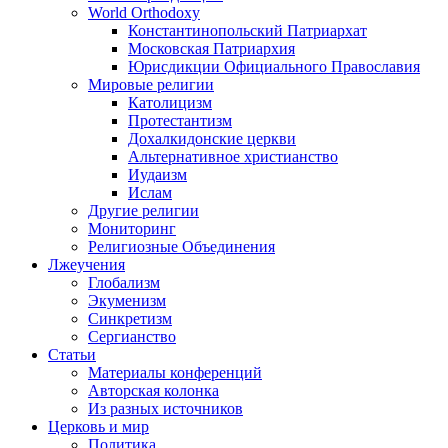
World Orthodoxy
Константинопольский Патриархат
Московская Патриархия
Юрисдикции Официального Православия
Мировые религии
Католицизм
Протестантизм
Дохалкидонские церкви
Альтернативное христианство
Иудаизм
Ислам
Другие религии
Мониторинг
Религиозные Объединения
Лжеучения
Глобализм
Экуменизм
Синкретизм
Сергианство
Статьи
Материалы конференций
Авторская колонка
Из разных источников
Церковь и мир
Политика