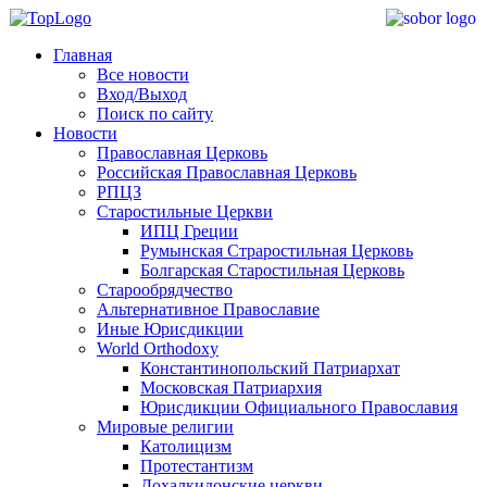
Главная
Все новости
Вход/Выход
Поиск по сайту
Новости
Православная Церковь
Российская Православная Церковь
РПЦЗ
Старостильные Церкви
ИПЦ Греции
Румынская Страростильная Церковь
Болгарская Старостильная Церковь
Старообрядчество
Альтернативное Православие
Иные Юрисдикции
World Orthodoxy
Константинопольский Патриархат
Московская Патриархия
Юрисдикции Официального Православия
Мировые религии
Католицизм
Протестантизм
Дохалкидонские церкви