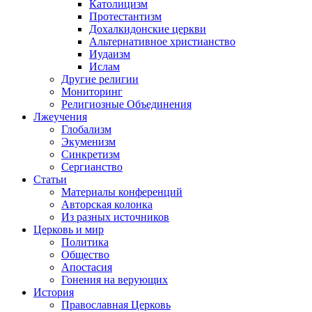
Католицизм
Протестантизм
Дохалкидонские церкви
Альтернативное христианство
Иудаизм
Ислам
Другие религии
Мониторинг
Религиозные Объединения
Лжеучения
Глобализм
Экуменизм
Синкретизм
Сергианство
Статьи
Материалы конференций
Авторская колонка
Из разных источников
Церковь и мир
Политика
Общество
Апостасия
Гонения на верующих
История
Православная Церковь