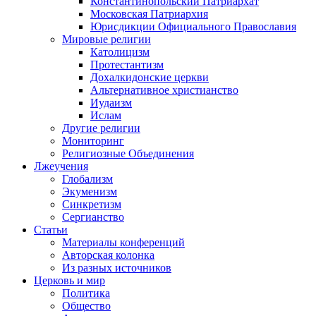
Константинопольский Патриархат
Московская Патриархия
Юрисдикции Официального Православия
Мировые религии
Католицизм
Протестантизм
Дохалкидонские церкви
Альтернативное христианство
Иудаизм
Ислам
Другие религии
Мониторинг
Религиозные Объединения
Лжеучения
Глобализм
Экуменизм
Синкретизм
Сергианство
Статьи
Материалы конференций
Авторская колонка
Из разных источников
Церковь и мир
Политика
Общество