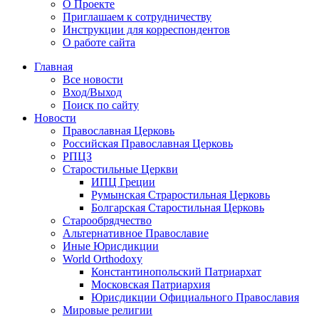
О Проекте
Приглашаем к сотрудничеству
Инструкции для корреспондентов
О работе сайта
Главная
Все новости
Вход/Выход
Поиск по сайту
Новости
Православная Церковь
Российская Православная Церковь
РПЦЗ
Старостильные Церкви
ИПЦ Греции
Румынская Страростильная Церковь
Болгарская Старостильная Церковь
Старообрядчество
Альтернативное Православие
Иные Юрисдикции
World Orthodoxy
Константинопольский Патриархат
Московская Патриархия
Юрисдикции Официального Православия
Мировые религии