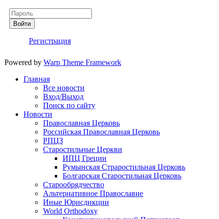
Пароль
Войти
Регистрация
Powered by
Warp Theme Framework
Главная
Все новости
Вход/Выход
Поиск по сайту
Новости
Православная Церковь
Российская Православная Церковь
РПЦЗ
Старостильные Церкви
ИПЦ Греции
Румынская Страростильная Церковь
Болгарская Старостильная Церковь
Старообрядчество
Альтернативное Православие
Иные Юрисдикции
World Orthodoxy