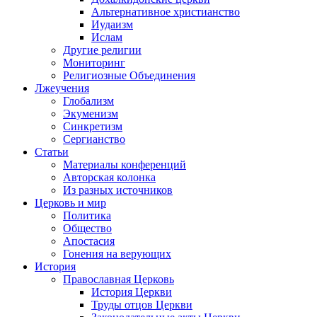
Альтернативное христианство
Иудаизм
Ислам
Другие религии
Мониторинг
Религиозные Объединения
Лжеучения
Глобализм
Экуменизм
Синкретизм
Сергианство
Статьи
Материалы конференций
Авторская колонка
Из разных источников
Церковь и мир
Политика
Общество
Апостасия
Гонения на верующих
История
Православная Церковь
История Церкви
Труды отцов Церкви