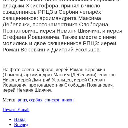
владыки Христофора, принял в число
священников РПЦЗ в Сербии четырёх
священников: архимандрита Максима
Дебелячки, протонаместника Слободана
Познановича, иерея Неманя Шиячича и иерея
Стефана Йовановича. Также вместе с ними
молились и двое священников РПЦЗ: иереи
Роман Верёвкин и Дмитрий Усольцев.
На фото слева направо: иерей Роман Верёвкин
(Тюмень), архимандрит Максим (Дебелячки), епископ
Никон, иерей Дмитрий Усольцев, иерей Стефан
Йованович, протонаместник Слободан Познанович,
иерей Неманя Шиячич.
Метки:
рпцз
,
сербия
,
епископ никон
Печать
E-mail
Назад
Вперед