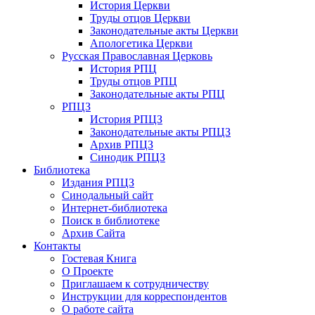
История Церкви
Труды отцов Церкви
Законодательные акты Церкви
Апологетика Церкви
Русская Православная Церковь
История РПЦ
Труды отцов РПЦ
Законодательные акты РПЦ
РПЦЗ
История РПЦЗ
Законодательные акты РПЦЗ
Архив РПЦЗ
Синодик РПЦЗ
Библиотека
Издания РПЦЗ
Синодальный сайт
Интернет-библиотека
Поиск в библиотеке
Архив Сайта
Контакты
Гостевая Книга
О Проекте
Приглашаем к сотрудничеству
Инструкции для корреспондентов
О работе сайта