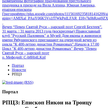
размещенны фотографии празднования престольного
праздника в приходе на Вила Алпина, Южная Америка,
епархия епископа
Григорияhttps://plus.google.com/photos/111561692358181416209
gpinv=AMIXal_PAuY06K5Vs1fTWkPnILFAR_EHv7k0hRzgi9Z
Вечер “Певец Святой Руси – царский поэт Сергей Бехтеев”.
31 марта.
: 31 марта 2013 года (воскресенье) Православный
клуб "Русский Паломник" и Музей Дом иконы и живописи
имени Рябушинского приглашают на очередной вечер из
цикла "К 400-летию династии Романовых".Начало в 17.00
Цикл "К 400-летию династии Романовых" Вечер "Певец
Святой Руси – царский поэт
о. Мефодий
: C-b8Hi4LKpI
Портал
Новости
РПЦЗ
(RSS)
Портал
РПЦЗ: Епископ Никон на Троицу