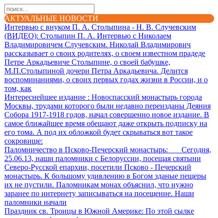
АКТУАЛЬНЫЕ НОВОСТИ
Интервью с внуком П. А. Столыпина - Н. В. Случевским
(ВИДЕО)
: Столыпин П. А. Интервью с Николаем
Владимировичем Случевским. Николай Владимирович
рассказывает о своих родителях, о своем известном прадеде
Петре Аркадьевиче Столыпине, о своей бабушке,
М.П.Столыпиной дочери Петра Аркадьевича. Делится
воспоминаниями, о своих первых годах жизни в России, и о
том, как
Интереснейшее издание
: Новоспасский монастырь города
Москвы, трудами которого были недавно переизданы Деяния
Собора 1917-1918 годов, начал совершенно новое издание. В
самое ближайшее время обещают даже открыть подписку на
его тома. А под их обложкой будет скрываться вот такое
сокровище:
Паломничество в Псково-Печерский монастырь
: Сегодня,
25.06.13, наши паломники с Белоруссии, посещая святыни
Северо-Русской епархии, посетили Псково - Печерский
монастырь. К большому удивлению в Богом зданые пещеры
их не пустили. Паломникам монах объяснил, что нужно
заранее по интернету записываться на посещение. Наши
паломники начали
Праздник св. Троицы в Южной Америке
: По этой сылке