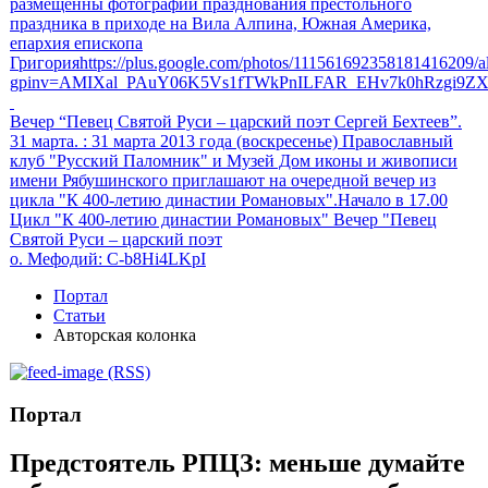
размещенны фотографии празднования престольного
праздника в приходе на Вила Алпина, Южная Америка,
епархия епископа
Григорияhttps://plus.google.com/photos/111561692358181416209
gpinv=AMIXal_PAuY06K5Vs1fTWkPnILFAR_EHv7k0hRzgi9Z
Вечер “Певец Святой Руси – царский поэт Сергей Бехтеев”.
31 марта.
: 31 марта 2013 года (воскресенье) Православный
клуб "Русский Паломник" и Музей Дом иконы и живописи
имени Рябушинского приглашают на очередной вечер из
цикла "К 400-летию династии Романовых".Начало в 17.00
Цикл "К 400-летию династии Романовых" Вечер "Певец
Святой Руси – царский поэт
о. Мефодий
: C-b8Hi4LKpI
Портал
Статьи
Авторская колонка
(RSS)
Портал
Предстоятель РПЦЗ: меньше думайте