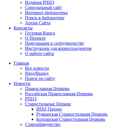
Издания РПЦЗ
Синодальный сайт
Интернет-библиотека
Поиск в библиотеке
Архив Сайта
Контакты
Гостевая Книга
О Проекте
Приглашаем к сотрудничеству
Инструкции для корреспондентов
О работе сайта
Главная
Все новости
Вход/Выход
Поиск по сайту
Новости
Православная Церковь
Российская Православная Церковь
РПЦЗ
Старостильные Церкви
ИПЦ Греции
Румынская Страростильная Церковь
Болгарская Старостильная Церковь
Старообрядчество