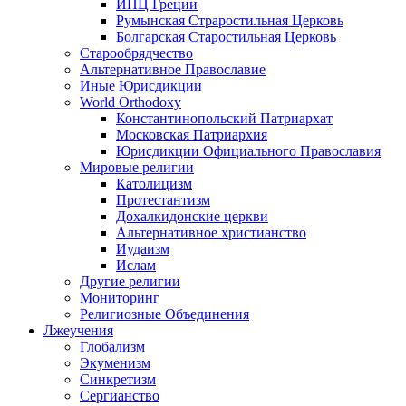
ИПЦ Греции
Румынская Страростильная Церковь
Болгарская Старостильная Церковь
Старообрядчество
Альтернативное Православие
Иные Юрисдикции
World Orthodoxy
Константинопольский Патриархат
Московская Патриархия
Юрисдикции Официального Православия
Мировые религии
Католицизм
Протестантизм
Дохалкидонские церкви
Альтернативное христианство
Иудаизм
Ислам
Другие религии
Мониторинг
Религиозные Объединения
Лжеучения
Глобализм
Экуменизм
Синкретизм
Сергианство