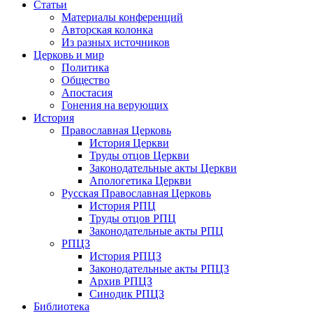
Статьи
Материалы конференций
Авторская колонка
Из разных источников
Церковь и мир
Политика
Общество
Апостасия
Гонения на верующих
История
Православная Церковь
История Церкви
Труды отцов Церкви
Законодательные акты Церкви
Апологетика Церкви
Русская Православная Церковь
История РПЦ
Труды отцов РПЦ
Законодательные акты РПЦ
РПЦЗ
История РПЦЗ
Законодательные акты РПЦЗ
Архив РПЦЗ
Синодик РПЦЗ
Библиотека