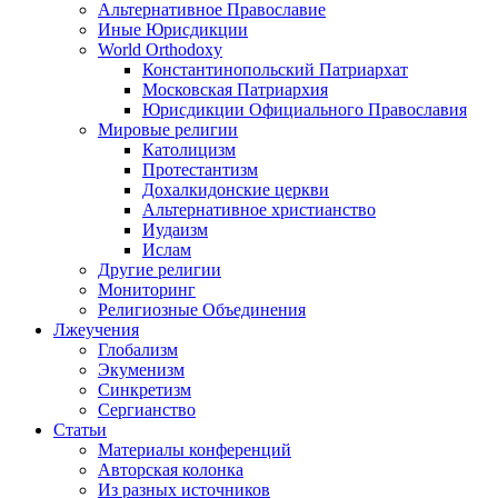
Альтернативное Православие
Иные Юрисдикции
World Orthodoxy
Константинопольский Патриархат
Московская Патриархия
Юрисдикции Официального Православия
Мировые религии
Католицизм
Протестантизм
Дохалкидонские церкви
Альтернативное христианство
Иудаизм
Ислам
Другие религии
Мониторинг
Религиозные Объединения
Лжеучения
Глобализм
Экуменизм
Синкретизм
Сергианство
Статьи
Материалы конференций
Авторская колонка
Из разных источников