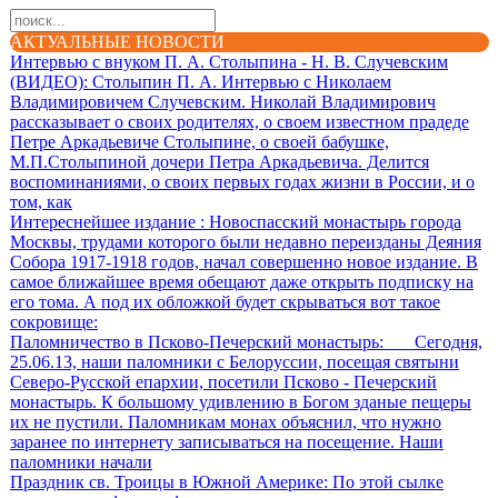
АКТУАЛЬНЫЕ НОВОСТИ
Интервью с внуком П. А. Столыпина - Н. В. Случевским
(ВИДЕО)
: Столыпин П. А. Интервью с Николаем
Владимировичем Случевским. Николай Владимирович
рассказывает о своих родителях, о своем известном прадеде
Петре Аркадьевиче Столыпине, о своей бабушке,
М.П.Столыпиной дочери Петра Аркадьевича. Делится
воспоминаниями, о своих первых годах жизни в России, и о
том, как
Интереснейшее издание
: Новоспасский монастырь города
Москвы, трудами которого были недавно переизданы Деяния
Собора 1917-1918 годов, начал совершенно новое издание. В
самое ближайшее время обещают даже открыть подписку на
его тома. А под их обложкой будет скрываться вот такое
сокровище:
Паломничество в Псково-Печерский монастырь
: Сегодня,
25.06.13, наши паломники с Белоруссии, посещая святыни
Северо-Русской епархии, посетили Псково - Печерский
монастырь. К большому удивлению в Богом зданые пещеры
их не пустили. Паломникам монах объяснил, что нужно
заранее по интернету записываться на посещение. Наши
паломники начали
Праздник св. Троицы в Южной Америке
: По этой сылке