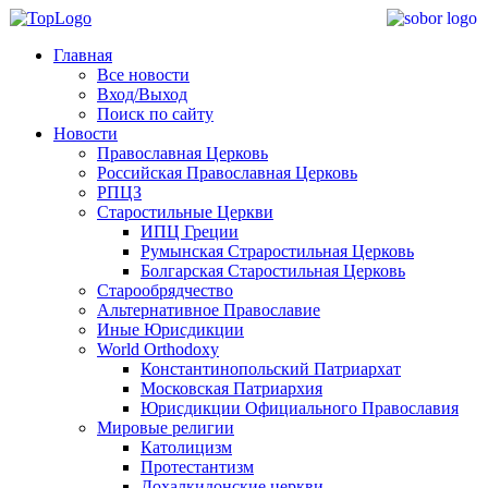
Главная
Все новости
Вход/Выход
Поиск по сайту
Новости
Православная Церковь
Российская Православная Церковь
РПЦЗ
Старостильные Церкви
ИПЦ Греции
Румынская Страростильная Церковь
Болгарская Старостильная Церковь
Старообрядчество
Альтернативное Православие
Иные Юрисдикции
World Orthodoxy
Константинопольский Патриархат
Московская Патриархия
Юрисдикции Официального Православия
Мировые религии
Католицизм
Протестантизм
Дохалкидонские церкви