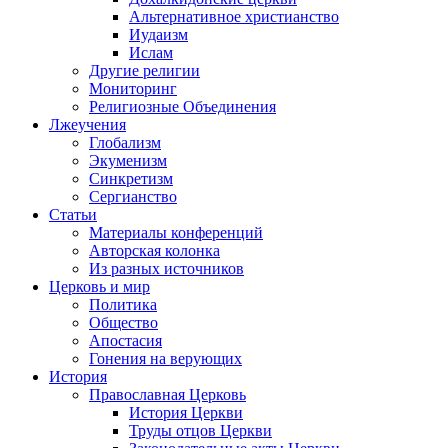
Альтернативное христианство
Иудаизм
Ислам
Другие религии
Мониторинг
Религиозные Объединения
Лжеучения
Глобализм
Экуменизм
Синкретизм
Сергианство
Статьи
Материалы конференций
Авторская колонка
Из разных источников
Церковь и мир
Политика
Общество
Апостасия
Гонения на верующих
История
Православная Церковь
История Церкви
Труды отцов Церкви