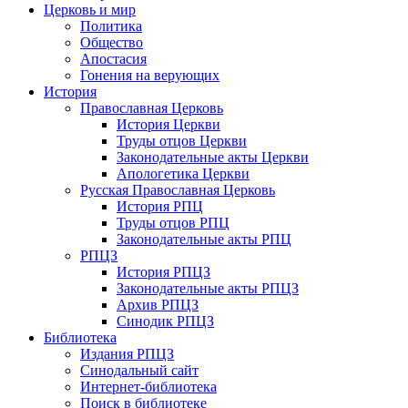
Церковь и мир
Политика
Общество
Апостасия
Гонения на верующих
История
Православная Церковь
История Церкви
Труды отцов Церкви
Законодательные акты Церкви
Апологетика Церкви
Русская Православная Церковь
История РПЦ
Труды отцов РПЦ
Законодательные акты РПЦ
РПЦЗ
История РПЦЗ
Законодательные акты РПЦЗ
Архив РПЦЗ
Синодик РПЦЗ
Библиотека
Издания РПЦЗ
Синодальный сайт
Интернет-библиотека
Поиск в библиотеке