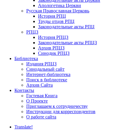
Законодательные акты Церкви
Апологетика Церкви
Русская Православная Церковь
История РПЦ
Труды отцов РПЦ
Законодательные акты РПЦ
РПЦЗ
История РПЦЗ
Законодательные акты РПЦЗ
Архив РПЦЗ
Синодик РПЦЗ
Библиотека
Издания РПЦЗ
Синодальный сайт
Интернет-библиотека
Поиск в библиотеке
Архив Сайта
Контакты
Гостевая Книга
О Проекте
Приглашаем к сотрудничеству
Инструкции для корреспондентов
О работе сайта
Translate!