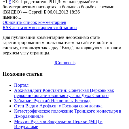
+1
#
RE: Предстоятель РПЦЗ: меньше думайте о
биометрических паспортах, а больше о борьбе с грехами
(ВИДЕО)
—
Сергей Б
06.01.2013 18:36
именно...
Обновить список комментариев
RSS лента комментариев этой записи
Для публикации комментариев необходимо стать
зарегистрированным пользователем на сайте и войти в
систему, используя закладку "Вход", находящуюся в правом
верхнем углу страницы.
JComments
Похожие статьи
Портал
Архимандрит Константин: Советская Церковь как
церковно организованная хула на Духа Святого
Забытые. Русский Некрополь. Белград
Отец Вадим Арефьев: у Господа своя логика
Катастрофическое положение Троицкого монастыря в
Джорданвилле.
Миссия Русской Зарубежной Церкви (МП) в
Иерусалиме