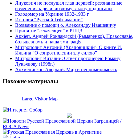
Янукович не послушал глав церквей: резонансные
изменения к религиозному закону подписаны
Голодомор на Украине 1932-1933 г.
История "Русской Гефсимании"
Воззвание о помощи о. Александру Ивашевичу
Принятие “секачевцев” в РПЦЗ
Архіеп. Андрей Рокландскій (Рымаренко). Православiе,
большевизмъ и наша эмиграцiя
Митрополит Антоний (Храповицкий). О книге И.
Ильина “О сопротивлении злу силою”
Митрополит Виталий: Ответ протоиерею Роману
Лукьянову (1998г.)
Архиепископ Аверкий: Мир и непримиримость
Похожие материалы
Large Visitor Map