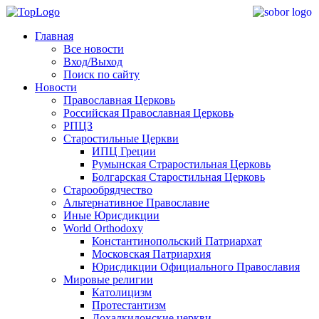
Главная
Все новости
Вход/Выход
Поиск по сайту
Новости
Православная Церковь
Российская Православная Церковь
РПЦЗ
Старостильные Церкви
ИПЦ Греции
Румынская Страростильная Церковь
Болгарская Старостильная Церковь
Старообрядчество
Альтернативное Православие
Иные Юрисдикции
World Orthodoxy
Константинопольский Патриархат
Московская Патриархия
Юрисдикции Официального Православия
Мировые религии
Католицизм
Протестантизм
Дохалкидонские церкви