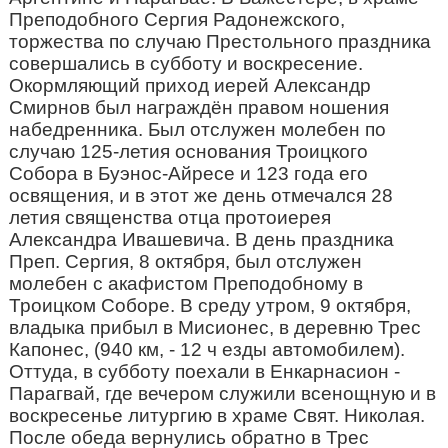
Преподобного Сергия Радонежского,
торжества по случаю Престольного праздника
совершались в субботу и воскресение.
Окормляющий приход иерей Александр
Смирнов был награждён правом ношения
набедренника. Был отслужен молебен по
случаю 125-летия основания Троицкого
Собора в Буэнос-Айресе и 123 года его
освящения, и в этот же день отмечался 28
летия священства отца протоиерея
Александра Ивашевича. В день праздника
Преп. Сергия, 8 октября, был отслужен
молебен с акафистом Преподобному в
Троицком Соборе. В среду утром, 9 октября,
владыка прибыл в Мисионес, в деревню Трес
Капонес, (940 км, - 12 ч езды автомобилем).
Оттуда, в субботу поехали в Енкарнасион -
Парагвай, где вечером служили всенощную и в
воскресенье литургию в храме Свят. Николая.
После обеда вернулись обратно в Трес