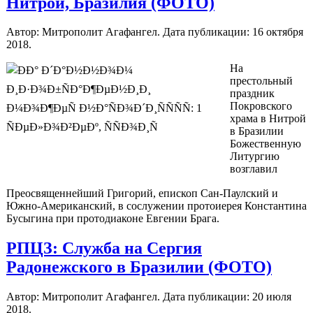
Нитрой, Бразилия (ФОТО)
Автор: Митрополит Агафангел. Дата публикации:
16 октября
2018
.
На
престольный
праздник
Покровского
храма в Нитрой
в Бразилии
Божественную
Литургию
возглавил
Преосвященнейший Григорий, епископ Сан-Паулский и
Южно-Американский, в сослужении протоиерея Константина
Бусыгина при протодиаконе Евгении Брага.
РПЦЗ: Служба на Сергия
Радонежского в Бразилии (ФОТО)
Автор: Митрополит Агафангел. Дата публикации:
20 июля
2018
.