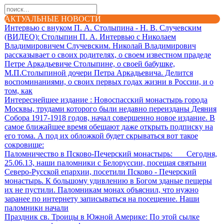
АКТУАЛЬНЫЕ НОВОСТИ
Интервью с внуком П. А. Столыпина - Н. В. Случевским
(ВИДЕО)
: Столыпин П. А. Интервью с Николаем
Владимировичем Случевским. Николай Владимирович
рассказывает о своих родителях, о своем известном прадеде
Петре Аркадьевиче Столыпине, о своей бабушке,
М.П.Столыпиной дочери Петра Аркадьевича. Делится
воспоминаниями, о своих первых годах жизни в России, и о
том, как
Интереснейшее издание
: Новоспасский монастырь города
Москвы, трудами которого были недавно переизданы Деяния
Собора 1917-1918 годов, начал совершенно новое издание. В
самое ближайшее время обещают даже открыть подписку на
его тома. А под их обложкой будет скрываться вот такое
сокровище:
Паломничество в Псково-Печерский монастырь
: Сегодня,
25.06.13, наши паломники с Белоруссии, посещая святыни
Северо-Русской епархии, посетили Псково - Печерский
монастырь. К большому удивлению в Богом зданые пещеры
их не пустили. Паломникам монах объяснил, что нужно
заранее по интернету записываться на посещение. Наши
паломники начали
Праздник св. Троицы в Южной Америке
: По этой сылке