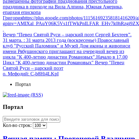
размещенны фотографии празднования престольного
праздника в приходе на Вила Алпина, Южная Америка,
епархия епископа
Григорияhttps://plus.google.com/photos/111561692358181416209
gpinv=AMIXal_PAuY06K5Vs1fTWkPnILFAR_EHv7k0hRzgi9Z
Вечер “Певец Святой Руси – царский поэт Сергей Бехтеев”.
31 марта.
: 31 марта 2013 года (воскресенье) Православный
клуб "Русский Паломник" и Музей Дом иконы и живописи
имени Рябушинского приглашают на очередной вечер из
цикла "К 400-летию династии Романовых".Начало в 17.00
Цикл "К 400-летию династии Романовых" Вечер "Певец
Святой Руси – царский поэт
о. Мефодий
: C-b8Hi4LKpI
Портал
(RSS)
Портал
Кол-во строк:
Вечная память: Протоиерей Владимир