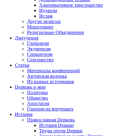
Альтернативное христианство
Иудаизм
Ислам
Другие религии
Мониторинг
Религиозные Объединения
Лжеучения
Глобализм
Экуменизм
Синкретизм
Сергианство
Статьи
Материалы конференций
Авторская колонка
Из разных источников
Церковь и мир
Политика
Общество
Апостасия
Гонения на верующих
История
Православная Церковь
История Церкви
Труды отцов Церкви