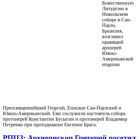
Божественную
Литургию в
Никольском
соборе в Сан-
Пауло,
Бразилия,
возглавил
правящий
архиерей
Южно-
Американской
епархии
Преосвященнейший Георгий, Епископ Сан-Паулский и
Южно-Американский. Ему сослужили настоятель собора
протоиерей Константин Бусыгин и протоиерей Владимир
Петренко при протодиаконе Евгении Брага.
РПЦЗ: Архиепископ Григорий посетил