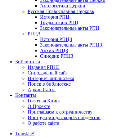
Законодательные акты Церкви
Апологетика Церкви
Русская Православная Церковь
История РПЦ
Труды отцов РПЦ
Законодательные акты РПЦ
РПЦЗ
История РПЦЗ
Законодательные акты РПЦЗ
Архив РПЦЗ
Синодик РПЦЗ
Библиотека
Издания РПЦЗ
Синодальный сайт
Интернет-библиотека
Поиск в библиотеке
Архив Сайта
Контакты
Гостевая Книга
О Проекте
Приглашаем к сотрудничеству
Инструкции для корреспондентов
О работе сайта
Translate!