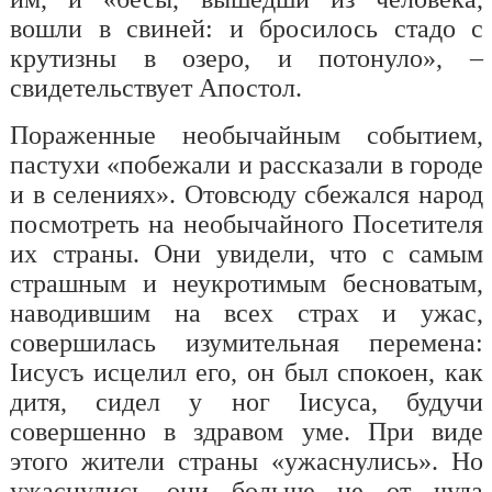
вошли в свиней: и бросилось стадо с
крутизны в озеро, и потонуло», –
свидетельствует Апостол.
Пораженные необычайным событием,
пастухи «побежали и рассказали в городе
и в селениях». Отовсюду сбежался народ
посмотреть на необычайного Посетителя
их страны. Они увидели, что с самым
страшным и неукротимым бесноватым,
наводившим на всех страх и ужас,
совершилась изумительная перемена:
Iисус
ъ
исцелил его, он был спокоен, как
дитя, сидел у ног
I
исуса, будучи
совершенно в здравом уме. При виде
этого жители страны «ужаснулись». Но
ужаснулись они больше не от чуда