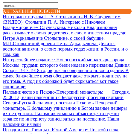
АКТУАЛЬНЫЕ НОВОСТИ
Интервью с внуком П. А. Столыпина - Н. В. Случевским
(ВИДЕО)
: Столыпин П. А. Интервью с Николаем
Владимировичем Случевским. Николай Владимирович
рассказывает о своих родителях, о своем известном прадеде
Петре Аркадьевиче Столыпине, о своей бабушке,
М.П.Столыпиной дочери Петра Аркадьевича. Делится
воспоминаниями, о своих первых годах жизни в России, и о
том, как
Интереснейшее издание
: Новоспасский монастырь города
Москвы, трудами которого были недавно переизданы Деяния
Собора 1917-1918 годов, начал совершенно новое издание. В
самое ближайшее время обещают даже открыть подписку на
его тома. А под их обложкой будет скрываться вот такое
сокровище:
Паломничество в Псково-Печерский монастырь
: Сегодня,
25.06.13, наши паломники с Белоруссии, посещая святыни
Северо-Русской епархии, посетили Псково - Печерский
монастырь. К большому удивлению в Богом зданые пещеры
их не пустили. Паломникам монах объяснил, что нужно
заранее по интернету записываться на посещение. Наши
паломники начали
Праздник св. Троицы в Южной Америке
: По этой сылке