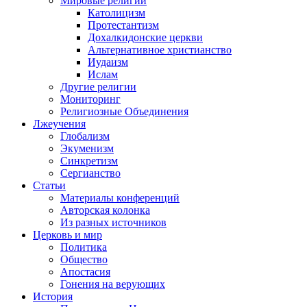
Мировые религии
Католицизм
Протестантизм
Дохалкидонские церкви
Альтернативное христианство
Иудаизм
Ислам
Другие религии
Мониторинг
Религиозные Объединения
Лжеучения
Глобализм
Экуменизм
Синкретизм
Сергианство
Статьи
Материалы конференций
Авторская колонка
Из разных источников
Церковь и мир
Политика
Общество
Апостасия
Гонения на верующих
История