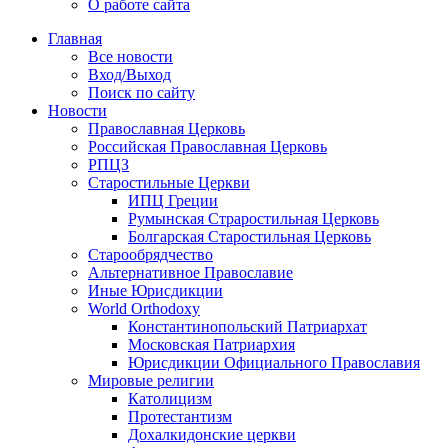
О работе сайта
Главная
Все новости
Вход/Выход
Поиск по сайту
Новости
Православная Церковь
Российская Православная Церковь
РПЦЗ
Старостильные Церкви
ИПЦ Греции
Румынская Страростильная Церковь
Болгарская Старостильная Церковь
Старообрядчество
Альтернативное Православие
Иные Юрисдикции
World Orthodoxy
Константинопольский Патриархат
Московская Патриархия
Юрисдикции Официального Православия
Мировые религии
Католицизм
Протестантизм
Дохалкидонские церкви