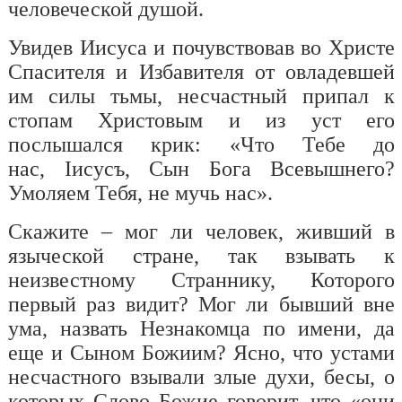
человеческой душой.
Увидев Иисуса и почувствовав во Христе
Спасителя и Избавителя от овладевшей
им силы тьмы, несчастный припал к
стопам Христовым и из уст его
послышался крик: «
Ч
то Тебе до
нас,
I
исусъ, Сын Бога Всевышнего?
Умоляем Тебя, не мучь нас».
Скажите – мог ли человек, живший в
языческой стране, так взывать к
неизвестному Страннику, Которого
первый раз видит? Мог ли бывший вне
ума, назвать Незнакомца по имени, да
еще и Сыном Божиим? Ясно, что устами
несчастного взывали злые духи, бесы, о
которых Слово Божие говорит, что «они