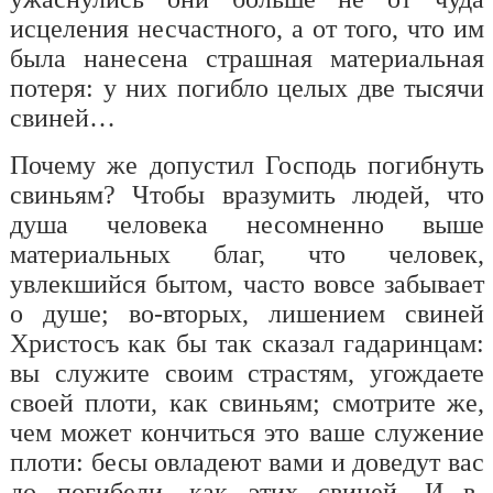
исцеления несчастного, а от того, что им
была нанесена страшная материальная
потеря: у них погибло целых две тысячи
свиней…
Почему же допустил Господь погибнуть
свиньям? Чтобы вразумить людей, что
душа человека несомненно выше
материальных благ, что человек,
увлекшийся бытом, часто вовсе забывает
о душе; во-вторых, лишением свиней
Христос
ъ
как бы так сказал гадаринцам:
вы служите своим страстям, угождаете
своей плоти, как свиньям; смотрите же,
чем может кончиться это ваше служение
плоти: бесы овладеют вами и доведут вас
до погибели, как этих свиней. И в-