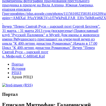
размещенны фотографии празднования престольного
праздника в приходе на Вила Алпина, Южная Америка,
епархия епископа
Григорияhttps://plus.google.com/photos/111561692358181416209
gpinv=AMIXal_PAuY06K5Vs1fTWkPnILFAR_EHv7k0hRzgi9Z
Вечер “Певец Святой Руси – царский поэт Сергей Бехтеев”.
31 марта.
: 31 марта 2013 года (воскресенье) Православный
клуб "Русский Паломник" и Музей Дом иконы и живописи
имени Рябушинского приглашают на очередной вечер из
цикла "К 400-летию династии Романовых".Начало в 17.00
Цикл "К 400-летию династии Романовых" Вечер "Певец
Святой Руси – царский поэт
о. Мефодий
: C-b8Hi4LKpI
Портал
История
РПЦЗ
Архив РПЦЗ
(RSS)
Портал
Епископ Митрофан: Гадаринский