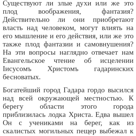
Существуют ли злые духи или же это
плод воображения, фантазия?
Действительно ли они приобретают
власть над человеком, могут влиять на
его мышление и его действия, или же это
также плод фантазии и самовнушения?
На эти вопросы наглядно отвечает нам
Евангельское чтение об исцелении
Iисусом
ъ
Христом
ъ
гадаринских
бесноватых.
Богатейший город Гадар
а
гордо высился
над всей окружающей местностью. К
берегу области этого города
приблизилась лодка Христа. Едва вышел
Он с учениками на берег, как из
скалистых могильных пещер выбежал к