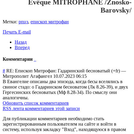
Évêque MITROPHANE /Znosko-
Barovsky/
Метки:
рпцз
,
епископ митрофан
Печать
E-mail
Назад
Вперед
Комментарии
#
RE: Епископ Митрофан: Гадаринский бесноватый (+fr)
—
Митрополит Агафангел
10.07.2023 06:15
В Евангелие описаны два эпизода, когда бесы вселялись в
свиное стадо: о Гадаринском бесноватом (Лк 8.26-39), и двух
Гергесинских бесноватых (Мф 8.28-34). По смыслу они
аналогичны.
Обновить список комментариев
RSS лента комментариев этой записи
Для публикации комментариев необходимо стать
зарегистрированным пользователем на сайте и войти в
систему, используя закладку "Вход", находящуюся в правом