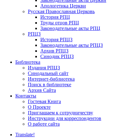
Законодательные акты Церкви
Апологетика Церкви
Русская Православная Церковь
История РПЦ
Труды отцов РПЦ
Законодательные акты РПЦ
РПЦЗ
История РПЦЗ
Законодательные акты РПЦЗ
Архив РПЦЗ
Синодик РПЦЗ
Библиотека
Издания РПЦЗ
Синодальный сайт
Интернет-библиотека
Поиск в библиотеке
Архив Сайта
Контакты
Гостевая Книга
О Проекте
Приглашаем к сотрудничеству
Инструкции для корреспондентов
О работе сайта
Translate!