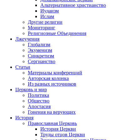
Альтернативное христианство
Иудаизм
Ислам
Другие религии
Мониторинг
Религиозные Объединения
Лжеучения
Глобализм
Экуменизм
Синкретизм
Сергианство
Статьи
Материалы конференций
Авторская колонка
Из разных источников
Церковь и мир
Политика
Общество
Апостасия
Гонения на верующих
История
Православная Церковь
История Церкви
Труды отцов Церкви