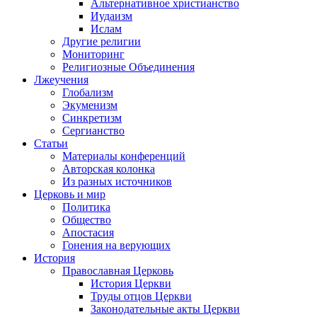
Альтернативное христианство
Иудаизм
Ислам
Другие религии
Мониторинг
Религиозные Объединения
Лжеучения
Глобализм
Экуменизм
Синкретизм
Сергианство
Статьи
Материалы конференций
Авторская колонка
Из разных источников
Церковь и мир
Политика
Общество
Апостасия
Гонения на верующих
История
Православная Церковь
История Церкви
Труды отцов Церкви
Законодательные акты Церкви