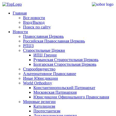
Главная
Все новости
Вход/Выход
Поиск по сайту
Новости
Православная Церковь
Российская Православная Церковь
РПЦЗ
Старостильные Церкви
ИПЦ Греции
Румынская Страростильная Церковь
Болгарская Старостильная Церковь
Старообрядчество
Альтернативное Православие
Иные Юрисдикции
World Orthodoxy
Константинопольский Патриархат
Московская Патриархия
Юрисдикции Официального Православия
Мировые религии
Католицизм
Протестантизм
Дохалкидонские церкви