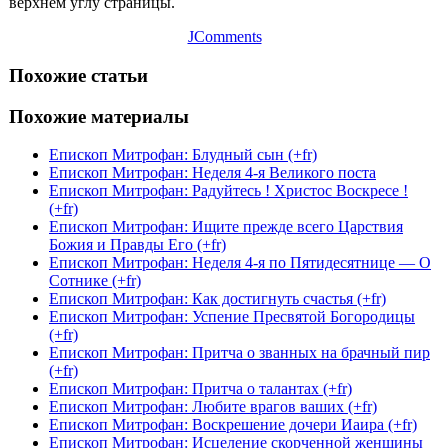
верхнем углу страницы.
JComments
Похожие статьи
Похожие материалы
Епископ Митрофан: Блудный сын (+fr)
Епископ Митрофан: Неделя 4-я Великого поста
Епископ Митрофан: Радуйтесь ! Христос Воскресе !
(+fr)
Епископ Митрофан: Ищите прежде всего Царствия
Божия и Правды Его (+fr)
Епископ Митрофан: Неделя 4-я по Пятидесятнице — О
Сотнике (+fr)
Епископ Митрофан: Как достигнуть счастья (+fr)
Епископ Митрофан: Успение Пресвятой Богородицы
(+fr)
Епископ Митрофан: Притча о званных на брачный пир
(+fr)
Епископ Митрофан: Притча о талантах (+fr)
Епископ Митрофан: Любите врагов ваших (+fr)
Епископ Митрофан: Воскрешение дочери Иаира (+fr)
Епископ Митрофан: Исцеление скорченной женщины