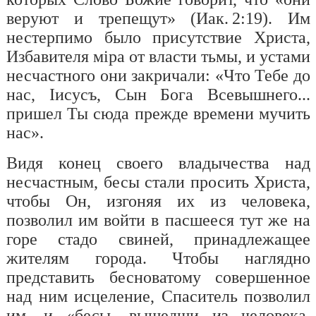
веруют и трепещут» (Иак. 2:19). Им
нестерпимо было присутствие Христа,
Избавителя мiра от власти тьмы, и устами
несчастного они закричали: «Что Тебе до
нас, Iисус
ъ
, Сын Бога Всевышнего...
пришел Ты сюда прежде времени мучить
нас».
Видя конец своего владычества над
несчастным, бесы стали просить Христа,
чтобы Он, изгоняя их из человека,
позволил им войти в пасшееся тут же на
горе стадо свиней, принадлежащее
жителям
города
. Чтобы наглядно
представить бесноватому совершенное
над ним исцеление, Спаситель позволил
им, и «бесы, вышедши из человека,