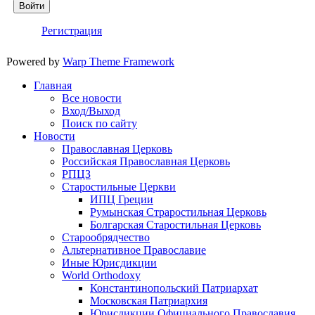
Войти
Регистрация
Powered by
Warp Theme Framework
Главная
Все новости
Вход/Выход
Поиск по сайту
Новости
Православная Церковь
Российская Православная Церковь
РПЦЗ
Старостильные Церкви
ИПЦ Греции
Румынская Страростильная Церковь
Болгарская Старостильная Церковь
Старообрядчество
Альтернативное Православие
Иные Юрисдикции
World Orthodoxy
Константинопольский Патриархат
Московская Патриархия
Юрисдикции Официального Православия