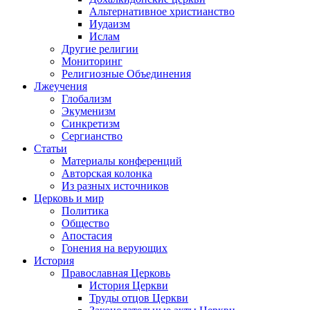
Альтернативное христианство
Иудаизм
Ислам
Другие религии
Мониторинг
Религиозные Объединения
Лжеучения
Глобализм
Экуменизм
Синкретизм
Сергианство
Статьи
Материалы конференций
Авторская колонка
Из разных источников
Церковь и мир
Политика
Общество
Апостасия
Гонения на верующих
История
Православная Церковь
История Церкви
Труды отцов Церкви