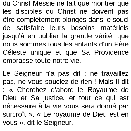
du Christ-Messie ne fait que montrer que
les disciples du Christ ne doivent pas
être complètement plongés dans le souci
de satisfaire leurs besoins
matéri
els
jusqu'à en oublier la grande vérité, que
nous sommes tous les enfants d'un Père
Céleste unique et que Sa Providence
embrasse toute notre vie.
Le Seigneur n'a pas dit : ne travaillez
pas, ne vous
souciez de rien
!
Mais I
l dit
: «
Cherchez d'abord le Royaume de
Dieu et
S
a justice, et tout ce qui est
nécessaire à la vie vous sera donné par
surcroît
»
. «
Le royaume de Dieu est en
vous
», dit le Seigneur.