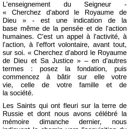
L'
enseignement
du Seigneur -
«
Cherchez d'abord le Royaume de
Dieu »
- est une indication de la
base
même
de la pensée et de l'action
humaines.
C
'est un appel à l'activité, à
l'action, à l'effort volontaire,
avant tout
,
sur soi. «
Cherchez d'abord le Royaume
de Dieu et
S
a
J
ustice
»
– en d'autres
termes : posez l
a
fond
ation
, puis
commencez à bâtir
sur elle
votre
vie,
celle de
votre famille et
de
la
société.
Les Saints qui ont fleuri sur la terre de
Russie et dont nous avons célébré la
mémoire dimanche dernier, nous