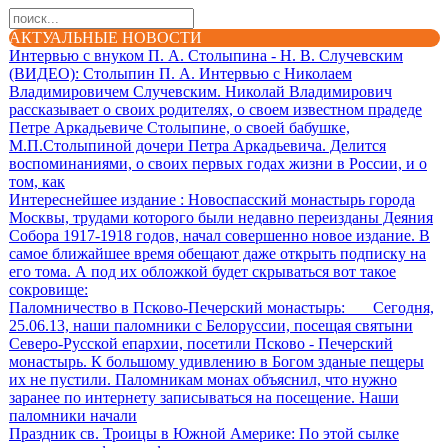
АКТУАЛЬНЫЕ НОВОСТИ
Интервью с внуком П. А. Столыпина - Н. В. Случевским
(ВИДЕО)
: Столыпин П. А. Интервью с Николаем
Владимировичем Случевским. Николай Владимирович
рассказывает о своих родителях, о своем известном прадеде
Петре Аркадьевиче Столыпине, о своей бабушке,
М.П.Столыпиной дочери Петра Аркадьевича. Делится
воспоминаниями, о своих первых годах жизни в России, и о
том, как
Интереснейшее издание
: Новоспасский монастырь города
Москвы, трудами которого были недавно переизданы Деяния
Собора 1917-1918 годов, начал совершенно новое издание. В
самое ближайшее время обещают даже открыть подписку на
его тома. А под их обложкой будет скрываться вот такое
сокровище:
Паломничество в Псково-Печерский монастырь
: Сегодня,
25.06.13, наши паломники с Белоруссии, посещая святыни
Северо-Русской епархии, посетили Псково - Печерский
монастырь. К большому удивлению в Богом зданые пещеры
их не пустили. Паломникам монах объяснил, что нужно
заранее по интернету записываться на посещение. Наши
паломники начали
Праздник св. Троицы в Южной Америке
: По этой сылке