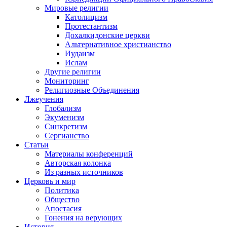
Мировые религии
Католицизм
Протестантизм
Дохалкидонские церкви
Альтернативное христианство
Иудаизм
Ислам
Другие религии
Мониторинг
Религиозные Объединения
Лжеучения
Глобализм
Экуменизм
Синкретизм
Сергианство
Статьи
Материалы конференций
Авторская колонка
Из разных источников
Церковь и мир
Политика
Общество
Апостасия
Гонения на верующих
История