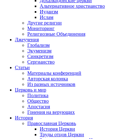
Дохалкидонские церкви
Альтернативное христианство
Иудаизм
Ислам
Другие религии
Мониторинг
Религиозные Объединения
Лжеучения
Глобализм
Экуменизм
Синкретизм
Сергианство
Статьи
Материалы конференций
Авторская колонка
Из разных источников
Церковь и мир
Политика
Общество
Апостасия
Гонения на верующих
История
Православная Церковь
История Церкви
Труды отцов Церкви