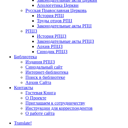
Законодательные акты Церкви
Апологетика Церкви
Русская Православная Церковь
История РПЦ
Труды отцов РПЦ
Законодательные акты РПЦ
РПЦЗ
История РПЦЗ
Законодательные акты РПЦЗ
Архив РПЦЗ
Синодик РПЦЗ
Библиотека
Издания РПЦЗ
Синодальный сайт
Интернет-библиотека
Поиск в библиотеке
Архив Сайта
Контакты
Гостевая Книга
О Проекте
Приглашаем к сотрудничеству
Инструкции для корреспондентов
О работе сайта
Translate!