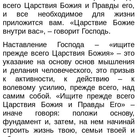
всего Царствия Божия и
П
равды его,
и все необходимое для жизни
приложится вам. «Царствие Божие
внутри вас», – говорит Господь.
Наставление Господа – «ищите
прежде всего Царствия Божия» – это
указание на основу основ мышления
и делания человеческого, это призыв
к активности, к действию – к
волевому усилию, прежде всего, над
самим собой. «Ищите прежде всего
Царствия Божия и
П
равды
Е
го» –
иначе говоря: положи основу,
фундамент и, затем, на нем начинай
строить жизнь твою, семьи твоей и