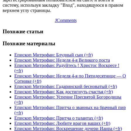
систему, используя закладку "Вход", находящуюся в правом
верхнем углу страницы.
JComments
Похожие статьи
Похожие материалы
Епископ Митрофан: Блудный сын (+fr)
Епископ Митрофан: Неделя 4-я Великого поста
Епископ Митрофан: Радуйтесь ! Христос Воскресе !
(+fr)
Епископ Митрофан: Неделя 4-я по Пятидесятнице — О
Сотнике (+fr)
Епископ Митрофан: Гадаринский бесноватый (+fr)
Епископ Митрофан: Как достигнуть счастья (+fr)
Епископ Митрофан: Успение Пресвятой Богородицы
(+fr)
Епископ Митрофан: Притча о званных на брачный пир
(+fr)
Епископ Митрофан: Притча о талантах (+fr)
Епископ Митрофан: Любите врагов ваших (+fr)
Епископ Митрофан: Воскрешение дочери Иаира (+fr)