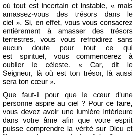
où tout est incertain et instable, «
mais
amassez-vous des trésors dans le
ciel
».
Si, en effet,
vous vous consacrez
entièrement
à amasser
de
s
trésors
terrestres, vous vous refroidirez sans
aucun doute
pour
tout
ce qui
est
spirituel, vous commencerez à
oublier le céleste. «
Car
, dit le
Seigneur,
là où est ton trésor, là aussi
sera ton cœur
».
Que faut-il pour que le cœur d'une
personne aspire au ciel ? Pour ce faire,
vous devez avoir une lumière intérieure
dans votre âme afin que votre esprit
puisse comprendre la vérité sur Dieu et