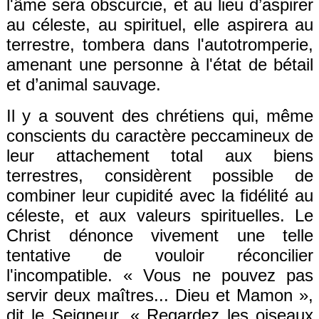
l'âme
sera
obscurcie, et au lieu d’
aspirer
au
céleste,
au
spirituel, elle aspire
ra
au
terrestre, tombe
ra
dans l'autotromperie,
amenant une personne à l'état de bétail
et d’
animal
sauvage
.
Il y a souvent des chrétiens qui, même
conscients du caractère
peccamineux
de
leur attachement total aux biens
terrestres, considèrent possible de
combiner leur cupidité avec la fidélité au
céleste,
et
aux valeurs spirituelles. Le
Christ dénonce vivement une telle
tentative de
vouloir
réconcilier
l'incompatible. «
Vous ne pouvez pas
servir deux maîtres... Dieu et Mamon
»,
dit le Seigneur. «
Regardez les oiseaux