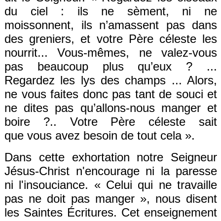
du ciel : ils ne sèment, ni ne
moissonnent,
ils n’
amassent
pas
dans
des greniers, et votre Père céleste les
nourrit...
Vous-mêmes, ne valez-vous
pas beaucoup plus qu’eux ? ...
Regarde
z
les lys des champs ... Alors,
ne vous faites donc pas tant de souci et
ne
di
te
s pas qu’
allons-nous
manger et
boire ?..
Votre
Père
céleste
sait
que
vous avez
besoin de tout cela
».
Dans cette exhortation notre Seigneur
Jésus-Christ n'encourage ni la paresse
ni l'insouciance. « Celui qui ne travaille
pas ne doit pas manger », nous disent
les Saintes Écritures. Cet enseignement