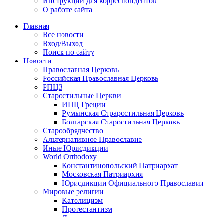
Инструкции для корреспондентов
О работе сайта
Главная
Все новости
Вход/Выход
Поиск по сайту
Новости
Православная Церковь
Российская Православная Церковь
РПЦЗ
Старостильные Церкви
ИПЦ Греции
Румынская Страростильная Церковь
Болгарская Старостильная Церковь
Старообрядчество
Альтернативное Православие
Иные Юрисдикции
World Orthodoxy
Константинопольский Патриархат
Московская Патриархия
Юрисдикции Официального Православия
Мировые религии
Католицизм
Протестантизм