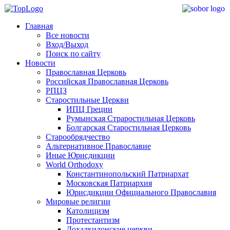
Главная
Все новости
Вход/Выход
Поиск по сайту
Новости
Православная Церковь
Российская Православная Церковь
РПЦЗ
Старостильные Церкви
ИПЦ Греции
Румынская Страростильная Церковь
Болгарская Старостильная Церковь
Старообрядчество
Альтернативное Православие
Иные Юрисдикции
World Orthodoxy
Константинопольский Патриархат
Московская Патриархия
Юрисдикции Официального Православия
Мировые религии
Католицизм
Протестантизм
Дохалкидонские церкви