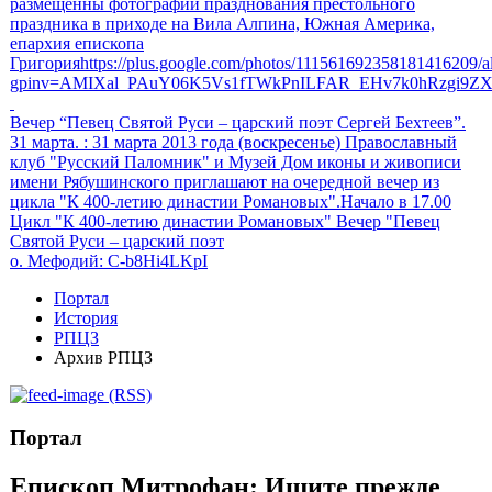
размещенны фотографии празднования престольного
праздника в приходе на Вила Алпина, Южная Америка,
епархия епископа
Григорияhttps://plus.google.com/photos/111561692358181416209
gpinv=AMIXal_PAuY06K5Vs1fTWkPnILFAR_EHv7k0hRzgi9Z
Вечер “Певец Святой Руси – царский поэт Сергей Бехтеев”.
31 марта.
: 31 марта 2013 года (воскресенье) Православный
клуб "Русский Паломник" и Музей Дом иконы и живописи
имени Рябушинского приглашают на очередной вечер из
цикла "К 400-летию династии Романовых".Начало в 17.00
Цикл "К 400-летию династии Романовых" Вечер "Певец
Святой Руси – царский поэт
о. Мефодий
: C-b8Hi4LKpI
Портал
История
РПЦЗ
Архив РПЦЗ
(RSS)
Портал
Епископ Митрофан: Ищите прежде