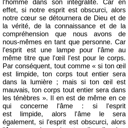
l'homme dans son intégralité.
Car en
effet
, si notre esprit est obscurci, alors
notre cœur se détournera de Dieu et de
la vérité, de la connaissance et de la
compréhension
que nous avons
de
nous-mêmes en tant que personne. Car
l'esprit est une lampe pour l'âme
au
même titre
que l'œil l'est pour le corps.
Par conséquent, tout comme «
si ton œil
est limpide, ton corps tout entier sera
dans la lumière ; mais si ton œil est
mauvais, ton corps tout entier sera dans
les ténèbres
».
Il en est de même
en ce
qui concerne l'âme : si l'esprit
est
limpide
, alors l'âme
le sera
également
, si l'esprit est obscurci, alors