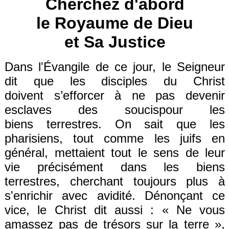
Cherchez d'abord
le Royaume de Dieu
et Sa Justice
Dans l'Évangile
de ce jour
, le Seigneur
dit que les disciples du Christ
d
oiv
ent
s’efforc
er
à
ne pas devenir
esclaves des
soucis
pour les
biens
terrestres. On sait que les
pharisiens,
tout
comme les juifs en
général, mettaient tout le sens de leur
vie précisément dans les biens
terrestres, cherchant
toujours plus
à
s'enrichir
avec avidité
.
Dénonç
ant ce
vice, le Christ dit aussi : «
Ne vous
amassez pas de trésors sur la terre
»,