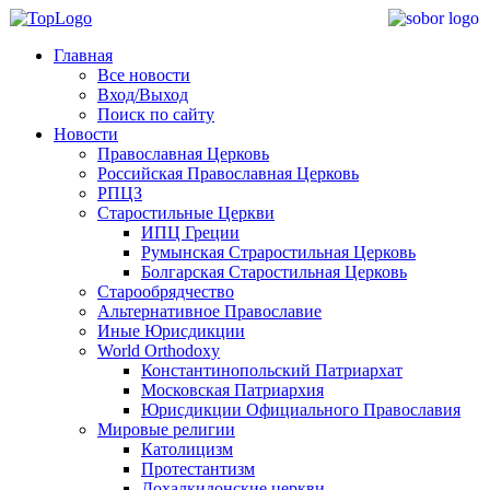
Главная
Все новости
Вход/Выход
Поиск по сайту
Новости
Православная Церковь
Российская Православная Церковь
РПЦЗ
Старостильные Церкви
ИПЦ Греции
Румынская Страростильная Церковь
Болгарская Старостильная Церковь
Старообрядчество
Альтернативное Православие
Иные Юрисдикции
World Orthodoxy
Константинопольский Патриархат
Московская Патриархия
Юрисдикции Официального Православия
Мировые религии
Католицизм
Протестантизм
Дохалкидонские церкви