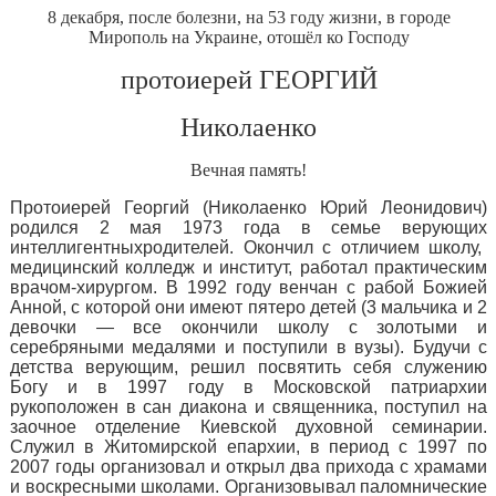
8 декабря, после болезни, на 53 году жизни, в городе
Мирополь на Украине, отошёл ко Господу
протоиерей
ГЕОРГИЙ
Николаенко
Вечная память!
Протоиерей Георгий (Николаенко Юрий Леонидович)
родился 2 мая 1973 года в семье верующих
интеллигентных
родителей. Окончил с отличием школу,
медицинский колледж и институт, работал практическим
врачом-хирургом. В 1992 году венчан с рабой Божией
Анной, с которой они имеют пятеро детей (3 мальчика и 2
девочки — все окончили школу с золотыми и
серебряными медалями и поступили в вузы). Будучи с
детства верующим, решил посвятить себя служению
Богу и в 1997 году в Московской патриархии
рукоположен в сан диакона и священника, поступил на
заочное отделение Киевской духовной семинарии.
Служил в Житомирской епархии, в период с 1997 по
2007 годы организовал и открыл два прихода с храмами
и воскресными школами. Организовывал паломнические