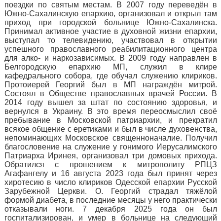
поездки по святым местам. В 2007 году переведён в
Южно-Сахалинскую епархию, организовал и открыл там
приход при городской больнице Южно-Сахалинска.
Принимал активное участие в духовной жизни епархии,
выступал то телевидению, участвовал в открытии
успешного православного реабилитационного центра
для алко- и наркозависимых. В 2009 году направлен в
Белгородскую епархию МП, служил в клире
кафедрального собора, где обучал служению клириков.
Протоиерей Георгий был в МП награждён митрой.
Состоял в Обществе православных врачей России. В
2014 году вышел за штат по состоянию здоровья, и
вернулся в Украину. В это время переосмыслил своё
пребывание в Московской патриархии, и прекратил
всякое общение с еретиками и был в числе духовенства,
непоминающих Московское священноначалие. Получил
благословение на служение у гонимого Иерусалимского
Патриарха Иринея, организовал три домовых прихода.
Обратился с прошением к митрополиту РПЦЗ
Агафангелу и 16 августа 2023 года был принят через
хиротесию в число клириков Одесской епархии Русской
Зарубежной Церкви. О. Георгий страдал тяжёлой
формой диабета, в последние месяцы у него практически
отказывали ноги. 7 декабря 2025 года он был
госпитализирован, и умер в больнице на следующий