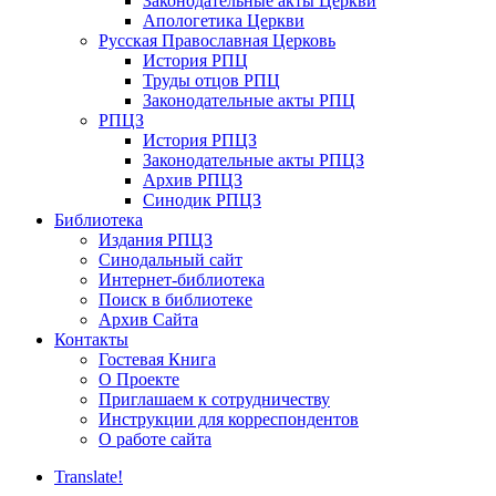
Законодательные акты Церкви
Апологетика Церкви
Русская Православная Церковь
История РПЦ
Труды отцов РПЦ
Законодательные акты РПЦ
РПЦЗ
История РПЦЗ
Законодательные акты РПЦЗ
Архив РПЦЗ
Синодик РПЦЗ
Библиотека
Издания РПЦЗ
Синодальный сайт
Интернет-библиотека
Поиск в библиотеке
Архив Сайта
Контакты
Гостевая Книга
О Проекте
Приглашаем к сотрудничеству
Инструкции для корреспондентов
О работе сайта
Translate!