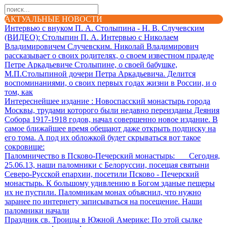
АКТУАЛЬНЫЕ НОВОСТИ
Интервью с внуком П. А. Столыпина - Н. В. Случевским
(ВИДЕО)
: Столыпин П. А. Интервью с Николаем
Владимировичем Случевским. Николай Владимирович
рассказывает о своих родителях, о своем известном прадеде
Петре Аркадьевиче Столыпине, о своей бабушке,
М.П.Столыпиной дочери Петра Аркадьевича. Делится
воспоминаниями, о своих первых годах жизни в России, и о
том, как
Интереснейшее издание
: Новоспасский монастырь города
Москвы, трудами которого были недавно переизданы Деяния
Собора 1917-1918 годов, начал совершенно новое издание. В
самое ближайшее время обещают даже открыть подписку на
его тома. А под их обложкой будет скрываться вот такое
сокровище:
Паломничество в Псково-Печерский монастырь
: Сегодня,
25.06.13, наши паломники с Белоруссии, посещая святыни
Северо-Русской епархии, посетили Псково - Печерский
монастырь. К большому удивлению в Богом зданые пещеры
их не пустили. Паломникам монах объяснил, что нужно
заранее по интернету записываться на посещение. Наши
паломники начали
Праздник св. Троицы в Южной Америке
: По этой сылке