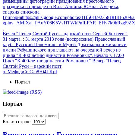
размещенны фотографии празднования престольного
праздника в приходе на Вила Алпина, Южная Америка,
епархия епископа
Григорияhttps://plus.google.com/photos/111561692358181416209
gpinv=AMIXal_PAuY06K5Vs1fTWkPnILFAR_EHv7k0hRzgi9Z
Вечер “Певец Святой Руси – царский поэт Сергей Бехтеев”.
31 марта.
: 31 марта 2013 года (воскресенье) Православный
клуб "Русский Паломник" и Музей Дом иконы и живописи
имени Рябушинского приглашают на очередной вечер из
цикла "К 400-летию династии Романовых".Начало в 17.00
Цикл "К 400-летию династии Романовых" Вечер "Певец
Святой Руси – царский поэт
о. Мефодий
: C-b8Hi4LKpI
Портал
(RSS)
Портал
Кол-во строк:
Вечная память: Годовщина смерти