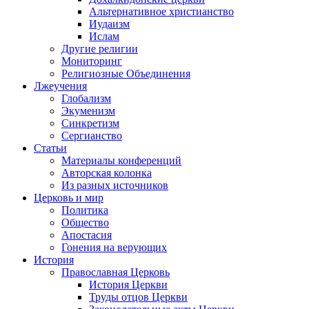
Альтернативное христианство
Иудаизм
Ислам
Другие религии
Мониторинг
Религиозные Объединения
Лжеучения
Глобализм
Экуменизм
Синкретизм
Сергианство
Статьи
Материалы конференций
Авторская колонка
Из разных источников
Церковь и мир
Политика
Общество
Апостасия
Гонения на верующих
История
Православная Церковь
История Церкви
Труды отцов Церкви