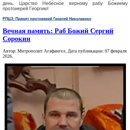
день. Царство Небесное верному рабу Божиему
протоиерей Георгию!
РПЦЗ: Принят протоиерей Георгий Николаенко
Вечная память: Раб Божий Сергий
Сорокин
Автор: Митрополит Агафангел. Дата публикации:
07 февраля
2026
.