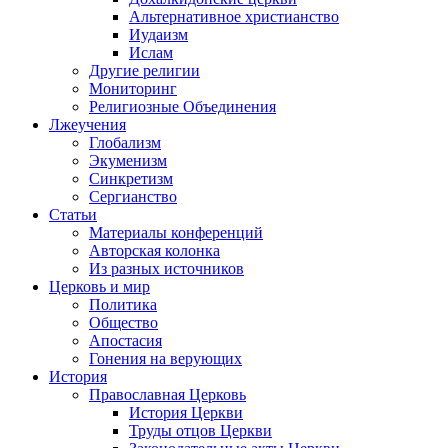
Альтернативное христианство
Иудаизм
Ислам
Другие религии
Мониторинг
Религиозные Объединения
Лжеучения
Глобализм
Экуменизм
Синкретизм
Сергианство
Статьи
Материалы конференций
Авторская колонка
Из разных источников
Церковь и мир
Политика
Общество
Апостасия
Гонения на верующих
История
Православная Церковь
История Церкви
Труды отцов Церкви