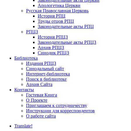
Законодательные акты Церкви
Апологетика Церкви
Русская Православная Церковь
История РПЦ
Труды отцов РПЦ
Законодательные акты РПЦ
РПЦЗ
История РПЦЗ
Законодательные акты РПЦЗ
Архив РПЦЗ
Синодик РПЦЗ
Библиотека
Издания РПЦЗ
Синодальный сайт
Интернет-библиотека
Поиск в библиотеке
Архив Сайта
Контакты
Гостевая Книга
О Проекте
Приглашаем к сотрудничеству
Инструкции для корреспондентов
О работе сайта
Translate!