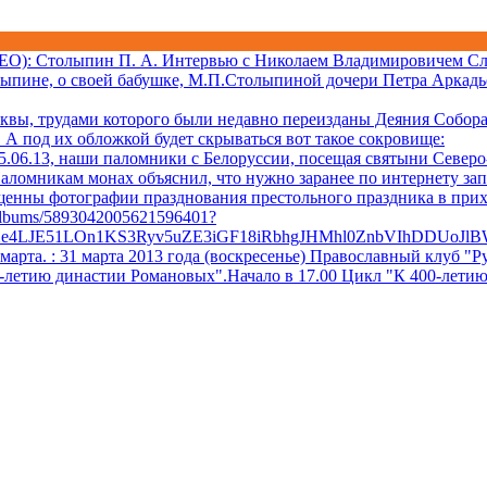
ДЕО)
: Столыпин П. А. Интервью с Николаем Владимировичем Сл
лыпине, о своей бабушке, М.П.Столыпиной дочери Петра Аркадь
квы, трудами которого были недавно переизданы Деяния Собора 
А под их обложкой будет скрываться вот такое сокровище:
06.13, наши паломники с Белоруссии, посещая святыни Северо-
аломникам монах объяснил, что нужно заранее по интернету за
ещенны фотографии празднования престольного праздника в при
/albums/5893042005621596401?
Xe4LJE51LOn1KS3Ryv5uZE3iGF18iRbhgJHMhl0ZnbVIhDDUoJl
 марта.
: 31 марта 2013 года (воскресенье) Православный клуб
0-летию династии Романовых".Начало в 17.00 Цикл "К 400-лети