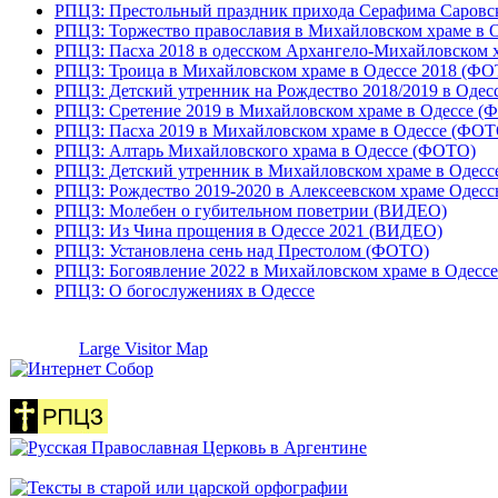
РПЦЗ: Престольный праздник прихода Серафима Саровс
РПЦЗ: Торжество православия в Михайловском храме в
РПЦЗ: Пасха 2018 в одесском Архангело-Михайловском
РПЦЗ: Троица в Михайловском храме в Одессе 2018 (
РПЦЗ: Детский утренник на Рождество 2018/2019 в Оде
РПЦЗ: Сретение 2019 в Михайловском храме в Одессе 
РПЦЗ: Пасха 2019 в Михайловском храме в Одессе (ФО
РПЦЗ: Алтарь Михайловского храма в Одессе (ФОТО)
РПЦЗ: Детский утренник в Михайловском храме в Одес
РПЦЗ: Рождество 2019-2020 в Алексеевском храме Одес
РПЦЗ: Молебен о губительном поветрии (ВИДЕО)
РПЦЗ: Из Чина прощения в Одессе 2021 (ВИДЕО)
РПЦЗ: Установлена сень над Престолом (ФОТО)
РПЦЗ: Богоявление 2022 в Михайловском храме в Одессе
РПЦЗ: О богослужениях в Одессе
Large Visitor Map