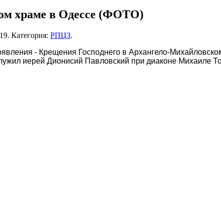
ом храме в Одессе (ФОТО)
019
. Категория:
РПЦЗ
.
оявления - Крещения Господнего в Архангело-Михайловск
лужил иерей Дионисий Павловский при диаконе Михаиле То