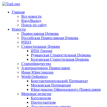
Главная
Все новости
Вход/Выход
Поиск по сайту
Новости
Православная Церковь
Российская Православная Церковь
РПЦЗ
Старостильные Церкви
ИПЦ Греции
Румынская Страростильная Церковь
Болгарская Старостильная Церковь
Старообрядчество
Альтернативное Православие
Иные Юрисдикции
World Orthodoxy
Константинопольский Патриархат
Московская Патриархия
Юрисдикции Официального Православия
Мировые религии
Католицизм
Протестантизм
Дохалкидонские церкви