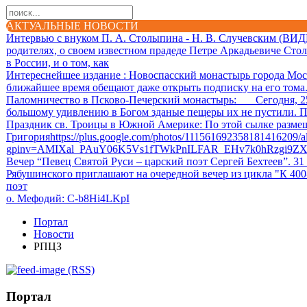
АКТУАЛЬНЫЕ НОВОСТИ
Интервью с внуком П. А. Столыпина - Н. В. Случевским (ВИ
родителях, о своем известном прадеде Петре Аркадьевиче Сто
в России, и о том, как
Интереснейшее издание
: Новоспасский монастырь города Мос
ближайшее время обещают даже открыть подписку на его тома. 
Паломничество в Псково-Печерский монастырь
: Сегодня, 25.
большому удивлению в Богом зданые пещеры их не пустили. П
Праздник св. Троицы в Южной Америке
: По этой сылке разм
Григорияhttps://plus.google.com/photos/111561692358181416209
gpinv=AMIXal_PAuY06K5Vs1fTWkPnILFAR_EHv7k0hRzgi9Z
Вечер “Певец Святой Руси – царский поэт Сергей Бехтеев”. 31
Рябушинского приглашают на очередной вечер из цикла "К 40
поэт
о. Мефодий
: C-b8Hi4LKpI
Портал
Новости
РПЦЗ
(RSS)
Портал