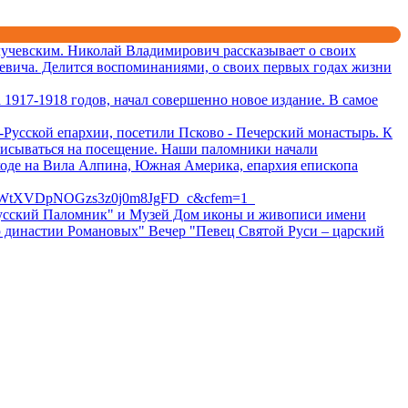
учевским. Николай Владимирович рассказывает о своих
евича. Делится воспоминаниями, о своих первых годах жизни
1917-1918 годов, начал совершенно новое издание. В самое
Русской епархии, посетили Псково - Печерский монастырь. К
писываться на посещение. Наши паломники начали
ходе на Вила Алпина, Южная Америка, епархия епископа
BWtXVDpNOGzs3z0j0m8JgFD_c&cfem=1
 "Русский Паломник" и Музей Дом иконы и живописи имени
ю династии Романовых" Вечер "Певец Святой Руси – царский