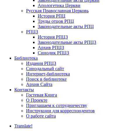
Законодательные акты Церкви
Апологетика Церкви
Русская Православная Церковь
История РПЦ
Труды отцов РПЦ
Законодательные акты РПЦ
РПЦЗ
История РПЦЗ
Законодательные акты РПЦЗ
Архив РПЦЗ
Синодик РПЦЗ
Библиотека
Издания РПЦЗ
Синодальный сайт
Интернет-библиотека
Поиск в библиотеке
Архив Сайта
Контакты
Гостевая Книга
О Проекте
Приглашаем к сотрудничеству
Инструкции для корреспондентов
О работе сайта
Translate!