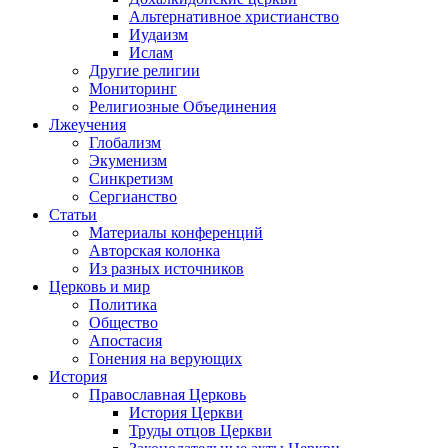
Альтернативное христианство
Иудаизм
Ислам
Другие религии
Мониторинг
Религиозные Объединения
Лжеучения
Глобализм
Экуменизм
Синкретизм
Сергианство
Статьи
Материалы конференций
Авторская колонка
Из разных источников
Церковь и мир
Политика
Общество
Апостасия
Гонения на верующих
История
Православная Церковь
История Церкви
Труды отцов Церкви