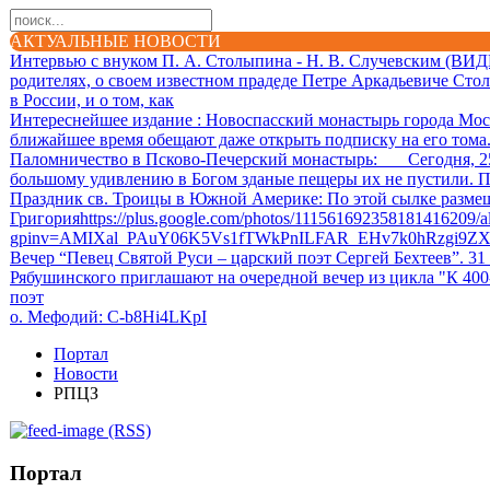
АКТУАЛЬНЫЕ НОВОСТИ
Интервью с внуком П. А. Столыпина - Н. В. Случевским (ВИ
родителях, о своем известном прадеде Петре Аркадьевиче Сто
в России, и о том, как
Интереснейшее издание
: Новоспасский монастырь города Мос
ближайшее время обещают даже открыть подписку на его тома. 
Паломничество в Псково-Печерский монастырь
: Сегодня, 25.
большому удивлению в Богом зданые пещеры их не пустили. П
Праздник св. Троицы в Южной Америке
: По этой сылке разм
Григорияhttps://plus.google.com/photos/111561692358181416209
gpinv=AMIXal_PAuY06K5Vs1fTWkPnILFAR_EHv7k0hRzgi9Z
Вечер “Певец Святой Руси – царский поэт Сергей Бехтеев”. 31
Рябушинского приглашают на очередной вечер из цикла "К 40
поэт
о. Мефодий
: C-b8Hi4LKpI
Портал
Новости
РПЦЗ
(RSS)
Портал