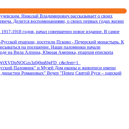
учевским. Николай Владимирович рассказывает о своих
евича. Делится воспоминаниями, о своих первых годах жизни
1917-1918 годов, начал совершенно новое издание. В самое
Русской епархии, посетили Псково - Печерский монастырь. К
писываться на посещение. Наши паломники начали
ходе на Вила Алпина, Южная Америка, епархия епископа
BWtXVDpNOGzs3z0j0m8JgFD_c&cfem=1
 "Русский Паломник" и Музей Дом иконы и живописи имени
ю династии Романовых" Вечер "Певец Святой Руси – царский