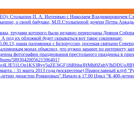
ДЕО)
: Столыпин П. А. Интервью с Николаем Владимировичем Сл
лыпине, о своей бабушке, М.П.Столыпиной дочери Петра Аркадь
квы, трудами которого были недавно переизданы Деяния Собора 
А под их обложкой будет скрываться вот такое сокровище:
06.13, наши паломники с Белоруссии, посещая святыни Северо-
аломникам монах объяснил, что нужно заранее по интернету за
ещенны фотографии празднования престольного праздника в при
/albums/5893042005621596401?
Xe4LJE51LOn1KS3Ryv5uZE3iGF18iRbhgJHMhl0ZnbVIhDDUoJl
 марта.
: 31 марта 2013 года (воскресенье) Православный клуб
0-летию династии Романовых".Начало в 17.00 Цикл "К 400-лети