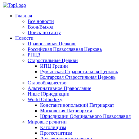
Главная
Все новости
Вход/Выход
Поиск по сайту
Новости
Православная Церковь
Российская Православная Церковь
РПЦЗ
Старостильные Церкви
ИПЦ Греции
Румынская Страростильная Церковь
Болгарская Старостильная Церковь
Старообрядчество
Альтернативное Православие
Иные Юрисдикции
World Orthodoxy
Константинопольский Патриархат
Московская Патриархия
Юрисдикции Официального Православия
Мировые религии
Католицизм
Протестантизм
Дохалкидонские церкви