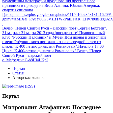
размещенны фотографии празднования престольного
праздника в приходе на Вила Алпина, Южная Америка,
епархия епископа
Григорияhttps://plus.google.com/photos/111561692358181416209
gpinv=AMIXal_PAuY06K5Vs1fTWkPnILFAR_EHv7k0hRzgi9Z
Вечер “Певец Святой Руси – царский поэт Сергей Бехтеев”.
31 марта.
: 31 марта 2013 года (воскресенье) Православный
клуб "Русский Паломник" и Музей Дом иконы и живописи
имени Рябушинского приглашают на очередной вечер из
цикла "К 400-летию династии Романовых".Начало в 17.00
Цикл "К 400-летию династии Романовых" Вечер "Певец
Святой Руси – царский поэт
о. Мефодий
: C-b8Hi4LKpI
Портал
Статьи
Авторская колонка
(RSS)
Портал
Митрополит Агафангел: Последнее