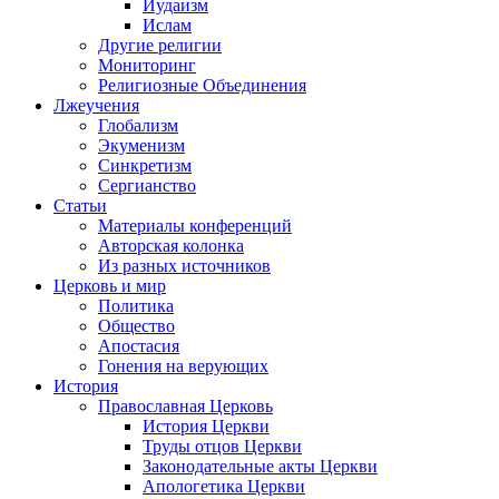
Иудаизм
Ислам
Другие религии
Мониторинг
Религиозные Объединения
Лжеучения
Глобализм
Экуменизм
Синкретизм
Сергианство
Статьи
Материалы конференций
Авторская колонка
Из разных источников
Церковь и мир
Политика
Общество
Апостасия
Гонения на верующих
История
Православная Церковь
История Церкви
Труды отцов Церкви
Законодательные акты Церкви
Апологетика Церкви