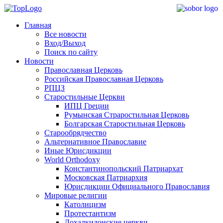
Главная
Все новости
Вход/Выход
Поиск по сайту
Новости
Православная Церковь
Российская Православная Церковь
РПЦЗ
Старостильные Церкви
ИПЦ Греции
Румынская Страростильная Церковь
Болгарская Старостильная Церковь
Старообрядчество
Альтернативное Православие
Иные Юрисдикции
World Orthodoxy
Константинопольский Патриархат
Московская Патриархия
Юрисдикции Официального Православия
Мировые религии
Католицизм
Протестантизм
Дохалкидонские церкви