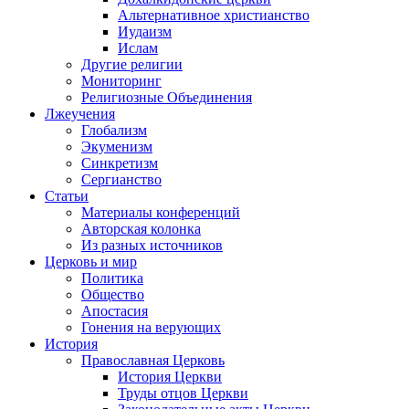
Альтернативное христианство
Иудаизм
Ислам
Другие религии
Мониторинг
Религиозные Объединения
Лжеучения
Глобализм
Экуменизм
Синкретизм
Сергианство
Статьи
Материалы конференций
Авторская колонка
Из разных источников
Церковь и мир
Политика
Общество
Апостасия
Гонения на верующих
История
Православная Церковь
История Церкви
Труды отцов Церкви