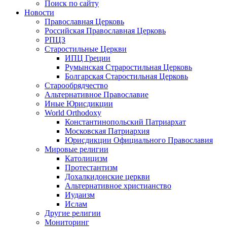
Поиск по сайту
Новости
Православная Церковь
Российская Православная Церковь
РПЦЗ
Старостильные Церкви
ИПЦ Греции
Румынская Страростильная Церковь
Болгарская Старостильная Церковь
Старообрядчество
Альтернативное Православие
Иные Юрисдикции
World Orthodoxy
Константинопольский Патриархат
Московская Патриархия
Юрисдикции Официального Православия
Мировые религии
Католицизм
Протестантизм
Дохалкидонские церкви
Альтернативное христианство
Иудаизм
Ислам
Другие религии
Мониторинг