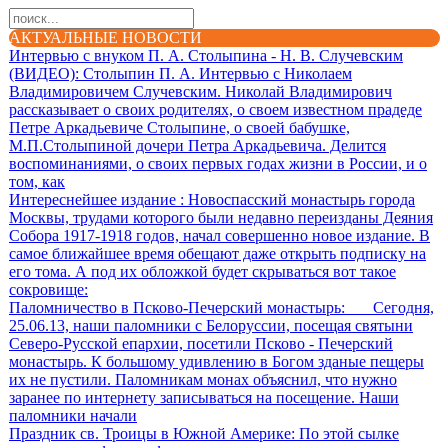
АКТУАЛЬНЫЕ НОВОСТИ
Интервью с внуком П. А. Столыпина - Н. В. Случевским
(ВИДЕО)
: Столыпин П. А. Интервью с Николаем
Владимировичем Случевским. Николай Владимирович
рассказывает о своих родителях, о своем известном прадеде
Петре Аркадьевиче Столыпине, о своей бабушке,
М.П.Столыпиной дочери Петра Аркадьевича. Делится
воспоминаниями, о своих первых годах жизни в России, и о
том, как
Интереснейшее издание
: Новоспасский монастырь города
Москвы, трудами которого были недавно переизданы Деяния
Собора 1917-1918 годов, начал совершенно новое издание. В
самое ближайшее время обещают даже открыть подписку на
его тома. А под их обложкой будет скрываться вот такое
сокровище:
Паломничество в Псково-Печерский монастырь
: Сегодня,
25.06.13, наши паломники с Белоруссии, посещая святыни
Северо-Русской епархии, посетили Псково - Печерский
монастырь. К большому удивлению в Богом зданые пещеры
их не пустили. Паломникам монах объяснил, что нужно
заранее по интернету записываться на посещение. Наши
паломники начали
Праздник св. Троицы в Южной Америке
: По этой сылке