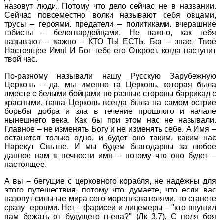
назовут люди. Потому что дело сейчас не в названии.
Сейчас повсеместно волки называют себя овцами,
трусы – героями, предатели – политиками, вчерашние
гэбисты – белогвардейцами. Не важно, как тебя
называют – важно – КТО ТЫ ЕСТЬ. Бог – знает Твоё
Настоящее Имя! И Бог тебе его Откроет, когда наступит
твой час.
По-разному называли нашу Русскую Зарубежную
Церковь – да, мы именно та Церковь, которая была
вместе с белыми бойцами по разные стороны баррикад с
красными, наша Церковь всегда была на самом острие
борьбы добра и зла в течение прошлого и начале
нынешнего века. Как бы при этом нас не называли.
Главное – не изменять Богу и не изменять себе. А Имя –
останется только одно, и будет оно таким, каким нас
Нарекут Свыше. И мы будем благодарны за любое
данное нам в вечности имя – потому что оно будет –
настоящее.
А вы – бегущие с церковного корабля, не надёжны для
этого путешествия, потому что думаете, что если вас
назовут сильные мира сего мореплавателями, то станете
сразу героями. Нет – фарисеи и лицемеры – "кто внушил
вам бежать от будущего гнева?" (Лк 3.7). С поля боя