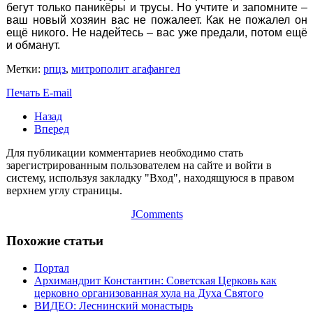
бегут только паникёры и трусы. Но учтите и запомните –
ваш новый хозяин вас не пожалеет. Как не пожалел он
ещё никого. Не надейтесь – вас уже предали, потом ещё
и обманут.
Метки:
рпцз
,
митрополит агафангел
Печать
E-mail
Назад
Вперед
Для публикации комментариев необходимо стать
зарегистрированным пользователем на сайте и войти в
систему, используя закладку "Вход", находящуюся в правом
верхнем углу страницы.
JComments
Похожие статьи
Портал
Архимандрит Константин: Советская Церковь как
церковно организованная хула на Духа Святого
ВИДЕО: Леснинский монастырь