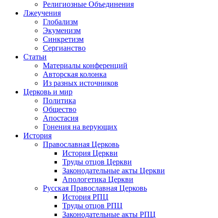
Религиозные Объединения
Лжеучения
Глобализм
Экуменизм
Синкретизм
Сергианство
Статьи
Материалы конференций
Авторская колонка
Из разных источников
Церковь и мир
Политика
Общество
Апостасия
Гонения на верующих
История
Православная Церковь
История Церкви
Труды отцов Церкви
Законодательные акты Церкви
Апологетика Церкви
Русская Православная Церковь
История РПЦ
Труды отцов РПЦ
Законодательные акты РПЦ