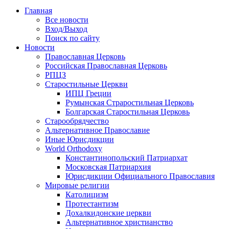
Главная
Все новости
Вход/Выход
Поиск по сайту
Новости
Православная Церковь
Российская Православная Церковь
РПЦЗ
Старостильные Церкви
ИПЦ Греции
Румынская Страростильная Церковь
Болгарская Старостильная Церковь
Старообрядчество
Альтернативное Православие
Иные Юрисдикции
World Orthodoxy
Константинопольский Патриархат
Московская Патриархия
Юрисдикции Официального Православия
Мировые религии
Католицизм
Протестантизм
Дохалкидонские церкви
Альтернативное христианство