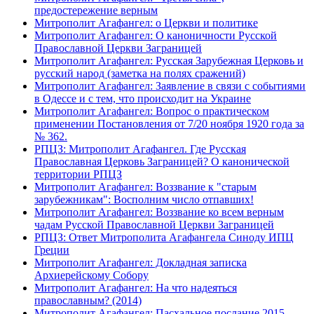
предостережение верным
Митрополит Агафангел: о Церкви и политике
Митрополит Агафангел: О каноничности Русской
Православной Церкви Заграницей
Митрополит Агафангел: Русская Зарубежная Церковь и
русский народ (заметка на полях сражений)
Митрополит Агафангел: Заявление в связи с событиями
в Одессе и с тем, что происходит на Украине
Митрополит Агафангел: Вопрос о практическом
применении Постановления от 7/20 ноября 1920 года за
№ 362.
РПЦЗ: Митрополит Агафангел. Где Русская
Православная Церковь Заграницей? О канонической
территории РПЦЗ
Митрополит Агафангел: Воззвание к "старым
зарубежникам": Восполним число отпавших!
Митрополит Агафангел: Воззвание ко всем верным
чадам Русской Православной Церкви Заграницей
РПЦЗ: Ответ Митрополита Агафангела Синоду ИПЦ
Греции
Митрополит Агафангел: Докладная записка
Архиерейскому Собору
Митрополит Агафангел: На что надеяться
православным? (2014)
Митрополит Агафангел: Пасхальное послание 2015