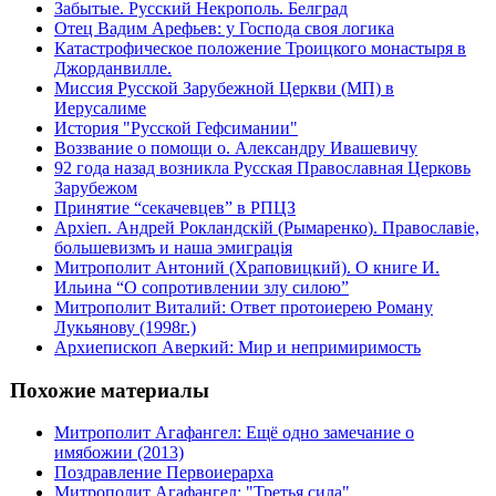
Забытые. Русский Некрополь. Белград
Отец Вадим Арефьев: у Господа своя логика
Катастрофическое положение Троицкого монастыря в
Джорданвилле.
Миссия Русской Зарубежной Церкви (МП) в
Иерусалиме
История "Русской Гефсимании"
Воззвание о помощи о. Александру Ивашевичу
92 года назад возникла Русская Православная Церковь
Зарубежом
Принятие “секачевцев” в РПЦЗ
Архіеп. Андрей Рокландскій (Рымаренко). Православiе,
большевизмъ и наша эмиграцiя
Митрополит Антоний (Храповицкий). О книге И.
Ильина “О сопротивлении злу силою”
Митрополит Виталий: Ответ протоиерею Роману
Лукьянову (1998г.)
Архиепископ Аверкий: Мир и непримиримость
Похожие материалы
Митрополит Агафангел: Ещё одно замечание о
имябожии (2013)
Поздравление Первоиерарха
Митрополит Агафангел: "Третья сила",