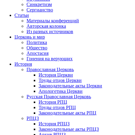
Синкретизм
Сергианство
Статьи
Материалы конференций
Авторская колонка
Из разных источников
Церковь и мир
Политика
Общество
Апостасия
Гонения на верующих
История
Православная Церковь
История Церкви
Труды отцов Церкви
Законодательные акты Церкви
Апологетика Церкви
Русская Православная Церковь
История РПЦ
Труды отцов РПЦ
Законодательные акты РПЦ
РПЦЗ
История РПЦЗ
Законодательные акты РПЦЗ
Архив РПЦЗ