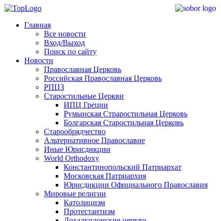
Главная
Все новости
Вход/Выход
Поиск по сайту
Новости
Православная Церковь
Российская Православная Церковь
РПЦЗ
Старостильные Церкви
ИПЦ Греции
Румынская Страростильная Церковь
Болгарская Старостильная Церковь
Старообрядчество
Альтернативное Православие
Иные Юрисдикции
World Orthodoxy
Константинопольский Патриархат
Московская Патриархия
Юрисдикции Официального Православия
Мировые религии
Католицизм
Протестантизм
Дохалкидонские церкви