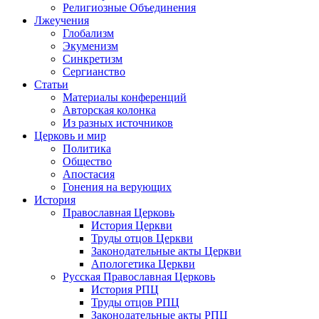
Религиозные Объединения
Лжеучения
Глобализм
Экуменизм
Синкретизм
Сергианство
Статьи
Материалы конференций
Авторская колонка
Из разных источников
Церковь и мир
Политика
Общество
Апостасия
Гонения на верующих
История
Православная Церковь
История Церкви
Труды отцов Церкви
Законодательные акты Церкви
Апологетика Церкви
Русская Православная Церковь
История РПЦ
Труды отцов РПЦ
Законодательные акты РПЦ