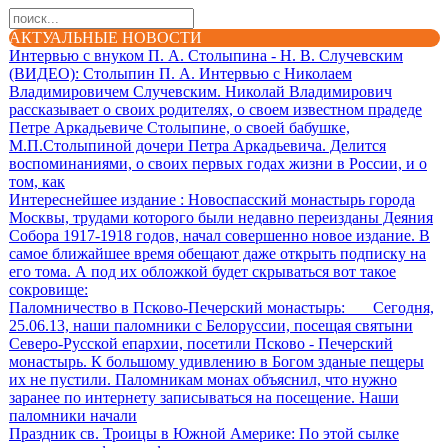
АКТУАЛЬНЫЕ НОВОСТИ
Интервью с внуком П. А. Столыпина - Н. В. Случевским
(ВИДЕО)
: Столыпин П. А. Интервью с Николаем
Владимировичем Случевским. Николай Владимирович
рассказывает о своих родителях, о своем известном прадеде
Петре Аркадьевиче Столыпине, о своей бабушке,
М.П.Столыпиной дочери Петра Аркадьевича. Делится
воспоминаниями, о своих первых годах жизни в России, и о
том, как
Интереснейшее издание
: Новоспасский монастырь города
Москвы, трудами которого были недавно переизданы Деяния
Собора 1917-1918 годов, начал совершенно новое издание. В
самое ближайшее время обещают даже открыть подписку на
его тома. А под их обложкой будет скрываться вот такое
сокровище:
Паломничество в Псково-Печерский монастырь
: Сегодня,
25.06.13, наши паломники с Белоруссии, посещая святыни
Северо-Русской епархии, посетили Псково - Печерский
монастырь. К большому удивлению в Богом зданые пещеры
их не пустили. Паломникам монах объяснил, что нужно
заранее по интернету записываться на посещение. Наши
паломники начали
Праздник св. Троицы в Южной Америке
: По этой сылке