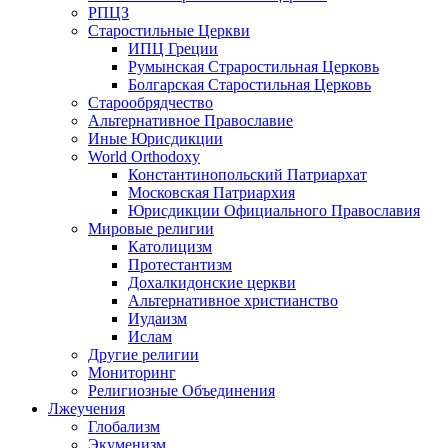
РПЦЗ
Старостильные Церкви
ИПЦ Греции
Румынская Страростильная Церковь
Болгарская Старостильная Церковь
Старообрядчество
Альтернативное Православие
Иные Юрисдикции
World Orthodoxy
Константинопольский Патриархат
Московская Патриархия
Юрисдикции Официального Православия
Мировые религии
Католицизм
Протестантизм
Дохалкидонские церкви
Альтернативное христианство
Иудаизм
Ислам
Другие религии
Мониторинг
Религиозные Объединения
Лжеучения
Глобализм
Экуменизм