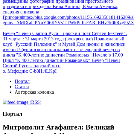
размещенны фотографии празднования престольного
праздника в приходе на Вила Алпина, Южная Америка,
епархия епископа
Григорияhttps://plus.google.com/photos/111561692358181416209
gpinv=AMIXal_PAuY06K5Vs1fTWkPnILFAR_EHv7k0hRzgi9Z
Вечер “Певец Святой Руси – царский поэт Сергей Бехтеев”.
31 марта.
: 31 марта 2013 года (воскресенье) Православный
клуб "Русский Паломник" и Музей Дом иконы и живописи
имени Рябушинского приглашают на очередной вечер из
цикла "К 400-летию династии Романовых".Начало в 17.00
Цикл "К 400-летию династии Романовых" Вечер "Певец
Святой Руси – царский поэт
о. Мефодий
: C-b8Hi4LKpI
Портал
Статьи
Авторская колонка
(RSS)
Портал
Митрополит Агафангел: Великий