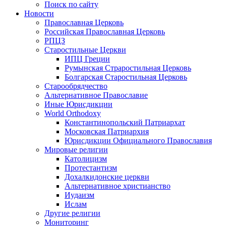
Поиск по сайту
Новости
Православная Церковь
Российская Православная Церковь
РПЦЗ
Старостильные Церкви
ИПЦ Греции
Румынская Страростильная Церковь
Болгарская Старостильная Церковь
Старообрядчество
Альтернативное Православие
Иные Юрисдикции
World Orthodoxy
Константинопольский Патриархат
Московская Патриархия
Юрисдикции Официального Православия
Мировые религии
Католицизм
Протестантизм
Дохалкидонские церкви
Альтернативное христианство
Иудаизм
Ислам
Другие религии
Мониторинг