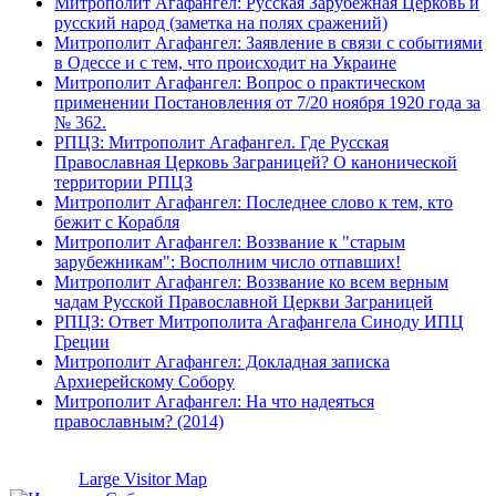
Митрополит Агафангел: Русская Зарубежная Церковь и
русский народ (заметка на полях сражений)
Митрополит Агафангел: Заявление в связи с событиями
в Одессе и с тем, что происходит на Украине
Митрополит Агафангел: Вопрос о практическом
применении Постановления от 7/20 ноября 1920 года за
№ 362.
РПЦЗ: Митрополит Агафангел. Где Русская
Православная Церковь Заграницей? О канонической
территории РПЦЗ
Митрополит Агафангел: Последнее слово к тем, кто
бежит с Корабля
Митрополит Агафангел: Воззвание к "старым
зарубежникам": Восполним число отпавших!
Митрополит Агафангел: Воззвание ко всем верным
чадам Русской Православной Церкви Заграницей
РПЦЗ: Ответ Митрополита Агафангела Синоду ИПЦ
Греции
Митрополит Агафангел: Докладная записка
Архиерейскому Собору
Митрополит Агафангел: На что надеяться
православным? (2014)
Large Visitor Map