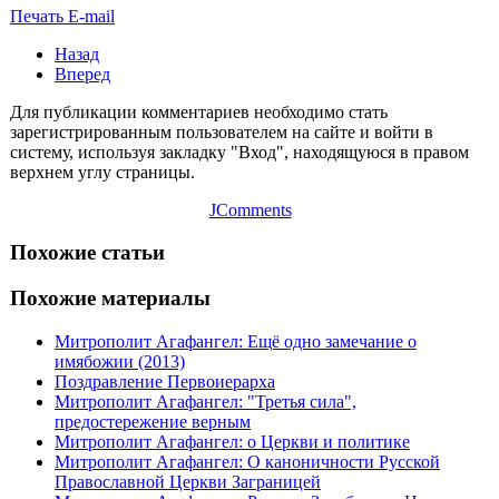
Печать
E-mail
Назад
Вперед
Для публикации комментариев необходимо стать
зарегистрированным пользователем на сайте и войти в
систему, используя закладку "Вход", находящуюся в правом
верхнем углу страницы.
JComments
Похожие статьи
Похожие материалы
Митрополит Агафангел: Ещё одно замечание о
имябожии (2013)
Поздравление Первоиерарха
Митрополит Агафангел: "Третья сила",
предостережение верным
Митрополит Агафангел: о Церкви и политике
Митрополит Агафангел: О каноничности Русской
Православной Церкви Заграницей