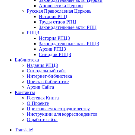
Законодательные акты Церкви
Апологетика Церкви
Русская Православная Церковь
История РПЦ
Труды отцов РПЦ
Законодательные акты РПЦ
РПЦЗ
История РПЦЗ
Законодательные акты РПЦЗ
Архив РПЦЗ
Синодик РПЦЗ
Библиотека
Издания РПЦЗ
Синодальный сайт
Интернет-библиотека
Поиск в библиотеке
Архив Сайта
Контакты
Гостевая Книга
О Проекте
Приглашаем к сотрудничеству
Инструкции для корреспондентов
О работе сайта
Translate!