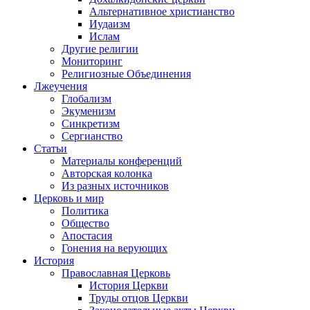
Альтернативное христианство
Иудаизм
Ислам
Другие религии
Мониторинг
Религиозные Объединения
Лжеучения
Глобализм
Экуменизм
Синкретизм
Сергианство
Статьи
Материалы конференций
Авторская колонка
Из разных источников
Церковь и мир
Политика
Общество
Апостасия
Гонения на верующих
История
Православная Церковь
История Церкви
Труды отцов Церкви