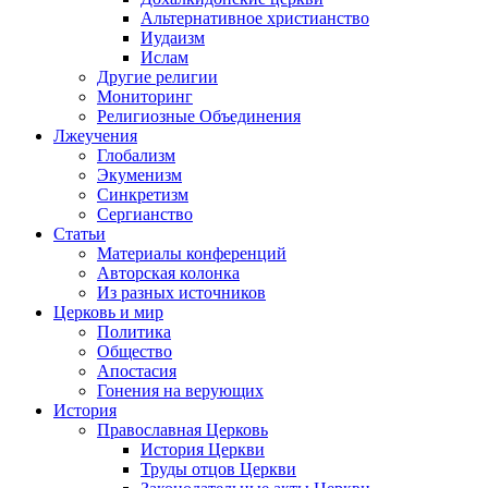
Альтернативное христианство
Иудаизм
Ислам
Другие религии
Мониторинг
Религиозные Объединения
Лжеучения
Глобализм
Экуменизм
Синкретизм
Сергианство
Статьи
Материалы конференций
Авторская колонка
Из разных источников
Церковь и мир
Политика
Общество
Апостасия
Гонения на верующих
История
Православная Церковь
История Церкви
Труды отцов Церкви