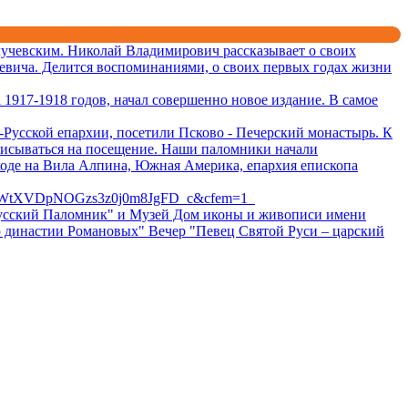
учевским. Николай Владимирович рассказывает о своих
евича. Делится воспоминаниями, о своих первых годах жизни
1917-1918 годов, начал совершенно новое издание. В самое
Русской епархии, посетили Псково - Печерский монастырь. К
писываться на посещение. Наши паломники начали
ходе на Вила Алпина, Южная Америка, епархия епископа
BWtXVDpNOGzs3z0j0m8JgFD_c&cfem=1
 "Русский Паломник" и Музей Дом иконы и живописи имени
ю династии Романовых" Вечер "Певец Святой Руси – царский