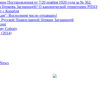
и Постановления от 7/20 ноября 1920 года за № 362.
я Церковь Заграницей? О канонической территории РПЦЗ
т с Корабля
кам": Восполним число отпавших!
м Русской Православной Церкви Заграницей
еции
ому Собору
 (2014)