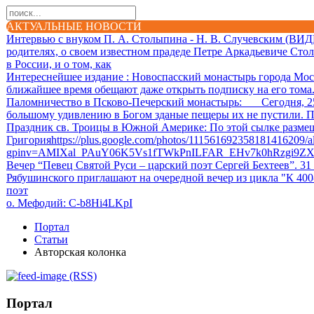
АКТУАЛЬНЫЕ НОВОСТИ
Интервью с внуком П. А. Столыпина - Н. В. Случевским (ВИ
родителях, о своем известном прадеде Петре Аркадьевиче Сто
в России, и о том, как
Интереснейшее издание
: Новоспасский монастырь города Мос
ближайшее время обещают даже открыть подписку на его тома. 
Паломничество в Псково-Печерский монастырь
: Сегодня, 25.
большому удивлению в Богом зданые пещеры их не пустили. П
Праздник св. Троицы в Южной Америке
: По этой сылке разм
Григорияhttps://plus.google.com/photos/111561692358181416209
gpinv=AMIXal_PAuY06K5Vs1fTWkPnILFAR_EHv7k0hRzgi9Z
Вечер “Певец Святой Руси – царский поэт Сергей Бехтеев”. 31
Рябушинского приглашают на очередной вечер из цикла "К 40
поэт
о. Мефодий
: C-b8Hi4LKpI
Портал
Статьи
Авторская колонка
(RSS)
Портал