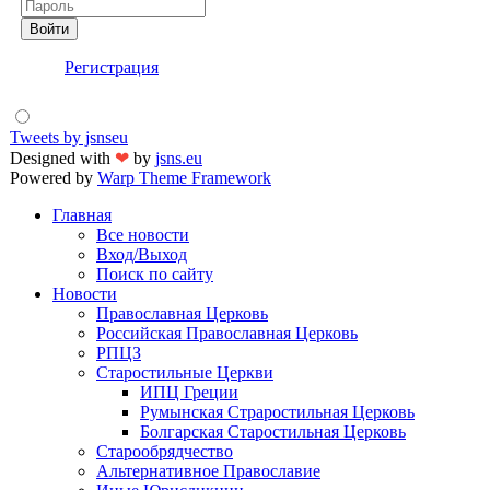
Войти
Регистрация
Tweets by jsnseu
Designed with
❤
by
jsns.eu
Powered by
Warp Theme Framework
Главная
Все новости
Вход/Выход
Поиск по сайту
Новости
Православная Церковь
Российская Православная Церковь
РПЦЗ
Старостильные Церкви
ИПЦ Греции
Румынская Страростильная Церковь
Болгарская Старостильная Церковь
Старообрядчество
Альтернативное Православие