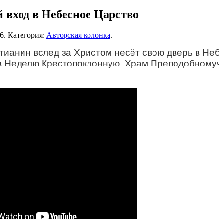
 вход в Небесное Царство
26
. Категория:
Авторская колонка
.
тианин вслед за Христом несёт свою дверь в Не
в Неделю Крестопоклонную. Храм Преподобномуче