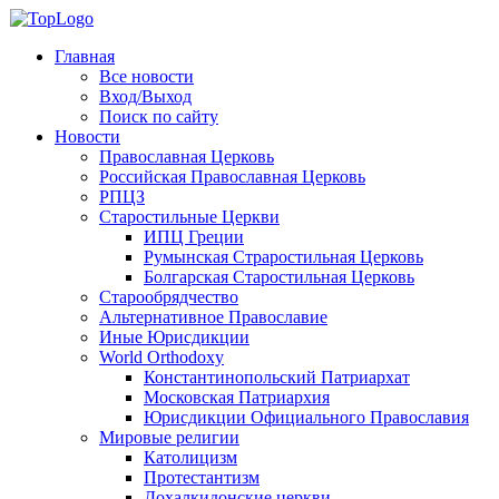
Главная
Все новости
Вход/Выход
Поиск по сайту
Новости
Православная Церковь
Российская Православная Церковь
РПЦЗ
Старостильные Церкви
ИПЦ Греции
Румынская Страростильная Церковь
Болгарская Старостильная Церковь
Старообрядчество
Альтернативное Православие
Иные Юрисдикции
World Orthodoxy
Константинопольский Патриархат
Московская Патриархия
Юрисдикции Официального Православия
Мировые религии
Католицизм
Протестантизм
Дохалкидонские церкви