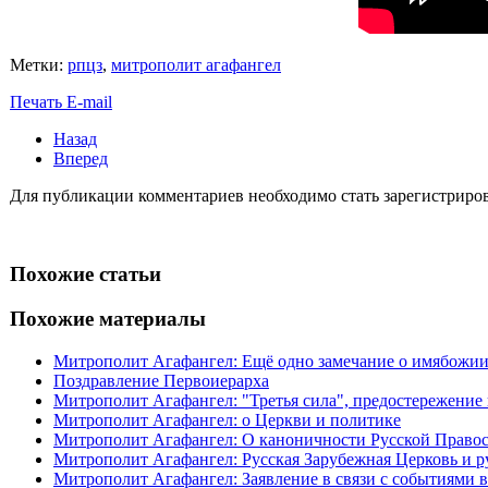
Метки:
рпцз
,
митрополит агафангел
Печать
E-mail
Назад
Вперед
Для публикации комментариев необходимо стать зарегистрирова
Похожие статьи
Похожие материалы
Митрополит Агафангел: Ещё одно замечание о имябожии
Поздравление Первоиерарха
Митрополит Агафангел: "Третья сила", предостережение
Митрополит Агафангел: о Церкви и политике
Митрополит Агафангел: О каноничности Русской Право
Митрополит Агафангел: Русская Зарубежная Церковь и ру
Митрополит Агафангел: Заявление в связи с событиями в 