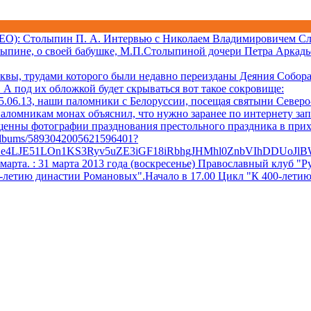
ДЕО)
: Столыпин П. А. Интервью с Николаем Владимировичем Сл
лыпине, о своей бабушке, М.П.Столыпиной дочери Петра Аркадь
квы, трудами которого были недавно переизданы Деяния Собора 
А под их обложкой будет скрываться вот такое сокровище:
06.13, наши паломники с Белоруссии, посещая святыни Северо-
аломникам монах объяснил, что нужно заранее по интернету за
ещенны фотографии празднования престольного праздника в при
/albums/5893042005621596401?
Xe4LJE51LOn1KS3Ryv5uZE3iGF18iRbhgJHMhl0ZnbVIhDDUoJl
 марта.
: 31 марта 2013 года (воскресенье) Православный клуб
0-летию династии Романовых".Начало в 17.00 Цикл "К 400-лети