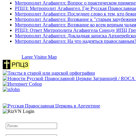
Митрополит Агафангел: Вопрос о практическом применени
РПЦЗ: Митрополит Агафангел. Где Русская Православна
Митрополит Агафангел: Последнее слово к тем, кто бежи
Митрополит Агафангел: Воззвание к "старым зарубежни
Митрополит Агафангел: Воззвание ко всем верным чада
РПЦЗ: Ответ Митрополита Агафангела Синоду ИПЦ Гр
Митрополит Агафангел: Докладная записка Архиерейск
Митрополит Агафангел: На что надеяться православным?
Large Visitor Map
Логин
Пароль