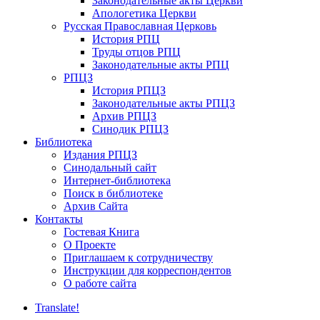
Законодательные акты Церкви
Апологетика Церкви
Русская Православная Церковь
История РПЦ
Труды отцов РПЦ
Законодательные акты РПЦ
РПЦЗ
История РПЦЗ
Законодательные акты РПЦЗ
Архив РПЦЗ
Синодик РПЦЗ
Библиотека
Издания РПЦЗ
Синодальный сайт
Интернет-библиотека
Поиск в библиотеке
Архив Сайта
Контакты
Гостевая Книга
О Проекте
Приглашаем к сотрудничеству
Инструкции для корреспондентов
О работе сайта
Translate!