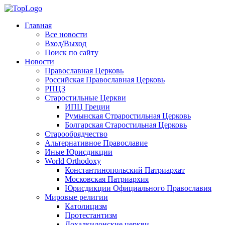
Главная
Все новости
Вход/Выход
Поиск по сайту
Новости
Православная Церковь
Российская Православная Церковь
РПЦЗ
Старостильные Церкви
ИПЦ Греции
Румынская Страростильная Церковь
Болгарская Старостильная Церковь
Старообрядчество
Альтернативное Православие
Иные Юрисдикции
World Orthodoxy
Константинопольский Патриархат
Московская Патриархия
Юрисдикции Официального Православия
Мировые религии
Католицизм
Протестантизм
Дохалкидонские церкви