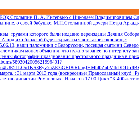
ДЕО)
: Столыпин П. А. Интервью с Николаем Владимировичем Сл
лыпине, о своей бабушке, М.П.Столыпиной дочери Петра Аркадь
квы, трудами которого были недавно переизданы Деяния Собора 
А под их обложкой будет скрываться вот такое сокровище:
06.13, наши паломники с Белоруссии, посещая святыни Северо-
аломникам монах объяснил, что нужно заранее по интернету за
ещенны фотографии празднования престольного праздника в при
/albums/5893042005621596401?
Xe4LJE51LOn1KS3Ryv5uZE3iGF18iRbhgJHMhl0ZnbVIhDDUoJl
 марта.
: 31 марта 2013 года (воскресенье) Православный клуб
0-летию династии Романовых".Начало в 17.00 Цикл "К 400-лети