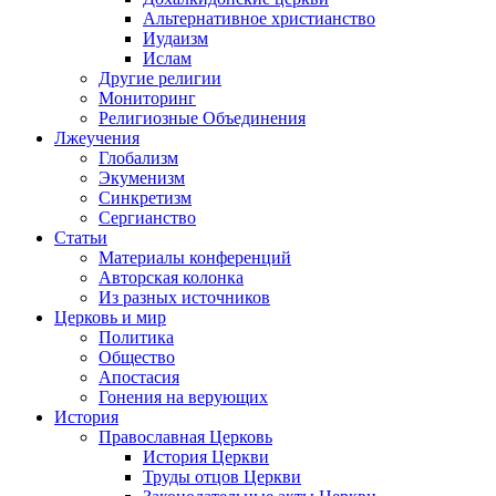
Альтернативное христианство
Иудаизм
Ислам
Другие религии
Мониторинг
Религиозные Объединения
Лжеучения
Глобализм
Экуменизм
Синкретизм
Сергианство
Статьи
Материалы конференций
Авторская колонка
Из разных источников
Церковь и мир
Политика
Общество
Апостасия
Гонения на верующих
История
Православная Церковь
История Церкви
Труды отцов Церкви