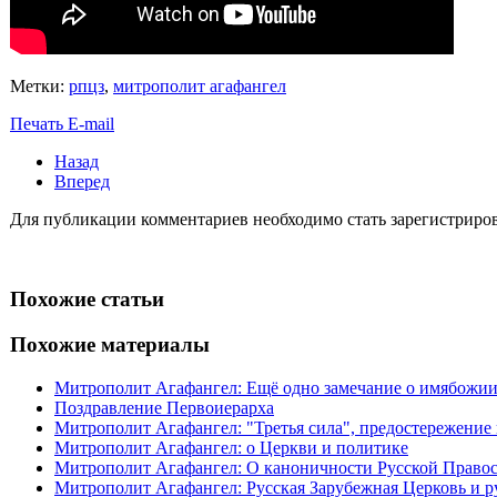
Метки:
рпцз
,
митрополит агафангел
Печать
E-mail
Назад
Вперед
Для публикации комментариев необходимо стать зарегистрирова
Похожие статьи
Похожие материалы
Митрополит Агафангел: Ещё одно замечание о имябожии
Поздравление Первоиерарха
Митрополит Агафангел: "Третья сила", предостережение
Митрополит Агафангел: о Церкви и политике
Митрополит Агафангел: О каноничности Русской Право
Митрополит Агафангел: Русская Зарубежная Церковь и ру