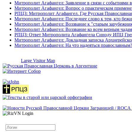
Митрополит Агафангел: Заявление в связи с событиями в 
Митрополит Агафангел: Вопрос о практическом применени
РПЦЗ: Митрополит Агафангел. Где Русская Православна
Митрополит Агафангел: Последнее слово к тем, кто бежи
Митрополит Агафангел: Воззвание к "старым зарубежни
Митрополит Агафангел: Воззвание ко всем верным чада
РПЦЗ: Ответ Митрополита Агафангела Синоду ИПЦ Гр
Митрополит Агафангел: Докладная записка Архиерейск
Митрополит Агафангел: На что надеяться православным?
Large Visitor Map
Логин