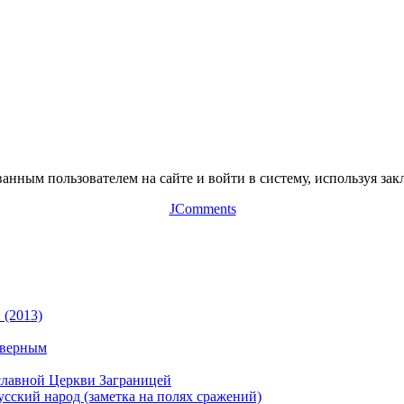
нным пользователем на сайте и войти в систему, используя зак
JComments
 (2013)
 верным
славной Церкви Заграницей
сский народ (заметка на полях сражений)