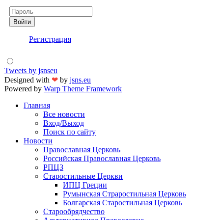
Пароль
Войти
Регистрация
Tweets by jsnseu
Designed with
❤
by
jsns.eu
Powered by
Warp Theme Framework
Главная
Все новости
Вход/Выход
Поиск по сайту
Новости
Православная Церковь
Российская Православная Церковь
РПЦЗ
Старостильные Церкви
ИПЦ Греции
Румынская Страростильная Церковь
Болгарская Старостильная Церковь
Старообрядчество