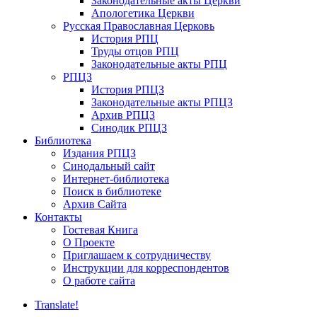
Законодательные акты Церкви
Апологетика Церкви
Русская Православная Церковь
История РПЦ
Труды отцов РПЦ
Законодательные акты РПЦ
РПЦЗ
История РПЦЗ
Законодательные акты РПЦЗ
Архив РПЦЗ
Синодик РПЦЗ
Библиотека
Издания РПЦЗ
Синодальный сайт
Интернет-библиотека
Поиск в библиотеке
Архив Сайта
Контакты
Гостевая Книга
О Проекте
Приглашаем к сотрудничеству
Инструкции для корреспондентов
О работе сайта
Translate!