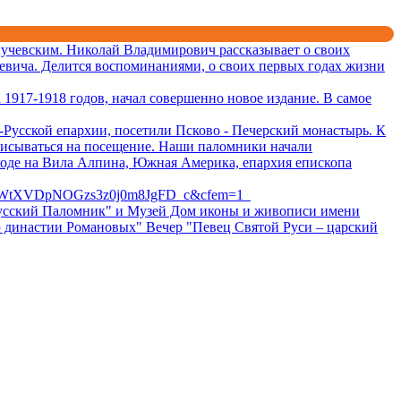
учевским. Николай Владимирович рассказывает о своих
евича. Делится воспоминаниями, о своих первых годах жизни
1917-1918 годов, начал совершенно новое издание. В самое
Русской епархии, посетили Псково - Печерский монастырь. К
писываться на посещение. Наши паломники начали
ходе на Вила Алпина, Южная Америка, епархия епископа
BWtXVDpNOGzs3z0j0m8JgFD_c&cfem=1
 "Русский Паломник" и Музей Дом иконы и живописи имени
ю династии Романовых" Вечер "Певец Святой Руси – царский