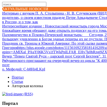
АКТУАЛЬНЫЕ НОВОСТИ
Интервью с внуком П. А. Столыпина - Н. В. Случевским (ВИ
родителях, о своем известном прадеде Петре Аркадьевиче Сто
в России, и о том, как
Интереснейшее издание
: Новоспасский монастырь города Мос
ближайшее время обещают даже открыть подписку на его тома. 
Паломничество в Псково-Печерский монастырь
: Сегодня, 25.
большому удивлению в Богом зданые пещеры их не пустили. П
Праздник св. Троицы в Южной Америке
: По этой сылке разм
Григорияhttps://plus.google.com/photos/111561692358181416209
gpinv=AMIXal_PAuY06K5Vs1fTWkPnILFAR_EHv7k0hRzgi9Z
Вечер “Певец Святой Руси – царский поэт Сергей Бехтеев”. 31
Рябушинского приглашают на очередной вечер из цикла "К 40
поэт
о. Мефодий
: C-b8Hi4LKpI
Портал
Статьи
Авторская колонка
(RSS)
Портал