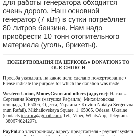
для работы генератора обходится
очень дорого. Наш основной
генератор (7 кВт) в сутки потребляет
80 литров бензина. Нам надо
приобрести 10 тонн отопительного
материала (уголь, брикеты).
ПОЖЕРТВОВАНИЯ
НА
ЦЕРКОВЬ● DONATIONS TO
OUR CHURCH
Просьба указывать на какие цели сделано пожертвование •
Please indicate the purpose for which the donation was made
Western Union, MoneyGram and others (идругие):
Наталья
Сергеевна Ковтун (матушка Рафаила), Михайловская
площадь, 1, 65005, Одесса, Украина • Kovtun Natalya Sergeevna
(nun Rafail), Mikhailovskaya Square, 1, 65005, Odessa, Ukraine
(contacts
ipc.roca@gmail.com
; Tel., Viber, WhatsApp, Telegram:
+380674824297).
PayPal:
по электронному адресу предстоятеля • payment system