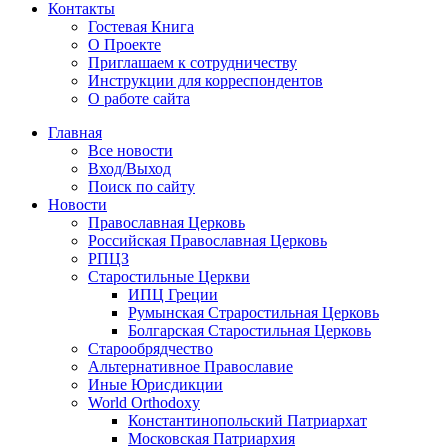
Контакты
Гостевая Книга
О Проекте
Приглашаем к сотрудничеству
Инструкции для корреспондентов
О работе сайта
Главная
Все новости
Вход/Выход
Поиск по сайту
Новости
Православная Церковь
Российская Православная Церковь
РПЦЗ
Старостильные Церкви
ИПЦ Греции
Румынская Страростильная Церковь
Болгарская Старостильная Церковь
Старообрядчество
Альтернативное Православие
Иные Юрисдикции
World Orthodoxy
Константинопольский Патриархат
Московская Патриархия