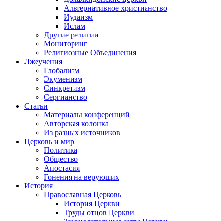
Альтернативное христианство
Иудаизм
Ислам
Другие религии
Мониторинг
Религиозные Объединения
Лжеучения
Глобализм
Экуменизм
Синкретизм
Сергианство
Статьи
Материалы конференций
Авторская колонка
Из разных источников
Церковь и мир
Политика
Общество
Апостасия
Гонения на верующих
История
Православная Церковь
История Церкви
Труды отцов Церкви