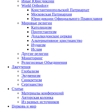
Иные Юрисдикции
World Orthodoxy
Константинопольский Патриархат
Московская Патриархия
Юрисдикции Официального Православия
Мировые религии
Католицизм
Протестантизм
Дохалкидонские церкви
Альтернативное христианство
Иудаизм
Ислам
Другие религии
Мониторинг
Религиозные Объединения
Лжеучения
Глобализм
Экуменизм
Синкретизм
Сергианство
Статьи
Материалы конференций
Авторская колонка
Из разных источников
Церковь и мир