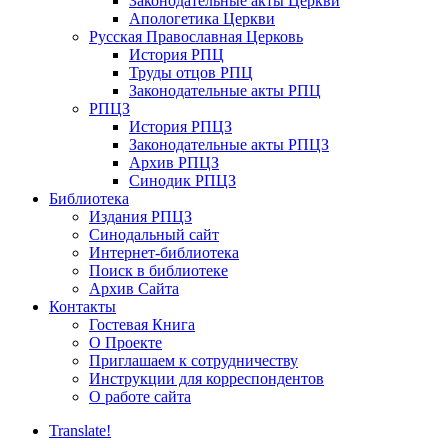
Законодательные акты Церкви
Апологетика Церкви
Русская Православная Церковь
История РПЦ
Труды отцов РПЦ
Законодательные акты РПЦ
РПЦЗ
История РПЦЗ
Законодательные акты РПЦЗ
Архив РПЦЗ
Синодик РПЦЗ
Библиотека
Издания РПЦЗ
Синодальный сайт
Интернет-библиотека
Поиск в библиотеке
Архив Сайта
Контакты
Гостевая Книга
О Проекте
Приглашаем к сотрудничеству
Инструкции для корреспондентов
О работе сайта
Translate!