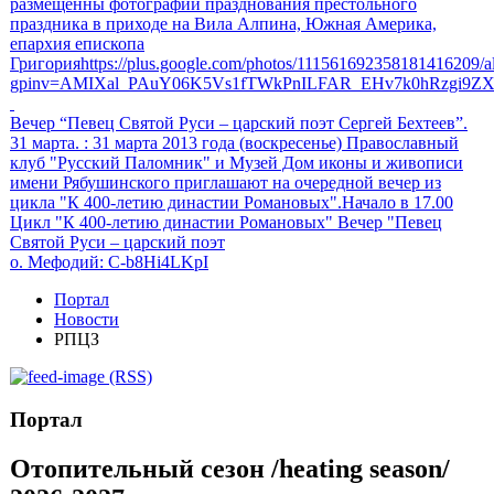
размещенны фотографии празднования престольного
праздника в приходе на Вила Алпина, Южная Америка,
епархия епископа
Григорияhttps://plus.google.com/photos/111561692358181416209
gpinv=AMIXal_PAuY06K5Vs1fTWkPnILFAR_EHv7k0hRzgi9Z
Вечер “Певец Святой Руси – царский поэт Сергей Бехтеев”.
31 марта.
: 31 марта 2013 года (воскресенье) Православный
клуб "Русский Паломник" и Музей Дом иконы и живописи
имени Рябушинского приглашают на очередной вечер из
цикла "К 400-летию династии Романовых".Начало в 17.00
Цикл "К 400-летию династии Романовых" Вечер "Певец
Святой Руси – царский поэт
о. Мефодий
: C-b8Hi4LKpI
Портал
Новости
РПЦЗ
(RSS)
Портал
Отопительный сезон /heating season/