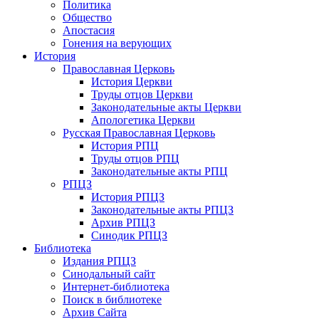
Политика
Общество
Апостасия
Гонения на верующих
История
Православная Церковь
История Церкви
Труды отцов Церкви
Законодательные акты Церкви
Апологетика Церкви
Русская Православная Церковь
История РПЦ
Труды отцов РПЦ
Законодательные акты РПЦ
РПЦЗ
История РПЦЗ
Законодательные акты РПЦЗ
Архив РПЦЗ
Синодик РПЦЗ
Библиотека
Издания РПЦЗ
Синодальный сайт
Интернет-библиотека
Поиск в библиотеке
Архив Сайта