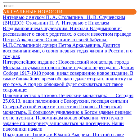
АКТУАЛЬНЫЕ НОВОСТИ
Интервью с внуком П. А. Столыпина - Н. В. Случевским
(ВИДЕО)
: Столыпин П. А. Интервью с Николаем
Владимировичем Случевским. Николай Владимирович
рассказывает о своих родителях, о своем известном прадеде
Петре Аркадьевиче Столыпине, о своей бабушке,
М.П.Столыпиной дочери Петра Аркадьевича. Делится
воспоминаниями, о своих первых годах жизни в России, и о
том, как
Интереснейшее издание
: Новоспасский монастырь города
Москвы, трудами которого были недавно переизданы Деяния
Собора 1917-1918 годов, начал совершенно новое издание. В
самое ближайшее время обещают даже открыть подписку на
его тома. А под их обложкой будет скрываться вот такое
сокровище:
Паломничество в Псково-Печерский монастырь
: Сегодня,
25.06.13, наши паломники с Белоруссии, посещая святыни
Северо-Русской епархии, посетили Псково - Печерский
монастырь. К большому удивлению в Богом зданые пещеры
их не пустили. Паломникам монах объяснил, что нужно
заранее по интернету записываться на посещение. Наши
паломники начали
Праздник св. Троицы в Южной Америке
: По этой сылке