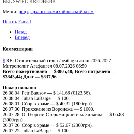
BEL SWIFT: KREDBEBB
Метки:
рпцз
,
архангело-михайловский храм
Печать
E-mail
Назад
Вперед
Комментарии
#
RE: Отопительный сезон /heating season/ 2026-2027
—
Митрополит Агафангел
08.07.2026 06:50
Всего пожертвовано — $3005,48; Всего потрачено —
$3843,44; Долг — $837,96
Пожертвовано:
26.08.04. Petr Batusov — $ 141.66 (€123,56).
26.08.04. Julian LaBarge — $ 100.
26.08.01. Сбор в храме — $ 40.32 (1800грн).
26.07.30. Прихожане из Воронежа — $ 1000.
26.07.28. О. Георгий Сторожицкий и м. Зинаида — $ 66.88
(3000грн).
26.07.26. Сбор в храме — $ 52.67 (2360грн).
26.07.25. Julian LaBarge — $ 100.