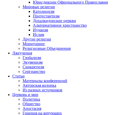
Юрисдикции Официального Православия
Мировые религии
Католицизм
Протестантизм
Дохалкидонские церкви
Альтернативное христианство
Иудаизм
Ислам
Другие религии
Мониторинг
Религиозные Объединения
Лжеучения
Глобализм
Экуменизм
Синкретизм
Сергианство
Статьи
Материалы конференций
Авторская колонка
Из разных источников
Церковь и мир
Политика
Общество
Апостасия
Гонения на верующих