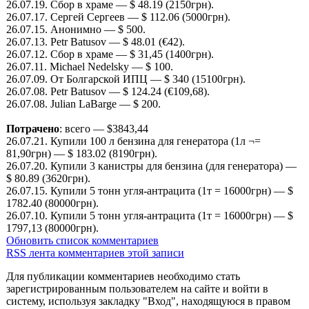
26.07.19. Сбор в храме — $ 48.19 (2150грн).
26.07.17. Сергей Сергеев — $ 112.06 (5000грн).
26.07.15. Анонимно — $ 500.
26.07.13. Petr Batusov — $ 48.01 (€42).
26.07.12. Сбор в храме — $ 31,45 (1400грн).
26.07.11. Michael Nedelsky — $ 100.
26.07.09. От Болгарской ИПЦ — $ 340 (15100грн).
26.07.08. Petr Batusov — $ 124.24 (€109,68).
26.07.08. Julian LaBarge — $ 200.
Потрачено
: всего — $3843,44
26.07.21. Купили 100 л бензина для генератора (1л ¬=
81,90грн) — $ 183.02 (8190грн).
26.07.20. Купили 3 канистры для бензина (для генератора) —
$ 80.89 (3620грн).
26.07.15. Купили 5 тонн угля-антрацита (1т = 16000грн) — $
1782.40 (80000грн).
26.07.10. Купили 5 тонн угля-антрацита (1т = 16000грн) — $
1797,13 (80000грн).
Обновить список комментариев
RSS лента комментариев этой записи
Для публикации комментариев необходимо стать
зарегистрированным пользователем на сайте и войти в
систему, используя закладку "Вход", находящуюся в правом