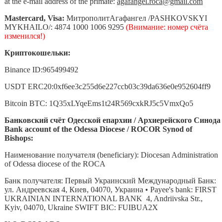
at the e-mail address of the primate:
agafangel.roca@gmail.com
Mastercard, Visa:
МитрополитАгафангел /PASHKOVSKYI
MYKHAILO/: 4874 1000 1006 9295
(Внимание: номер счёта
изменился!)
Криптокошельки:
Binance ID:965499492
USDT ERC20:0xf6ee3c255d6e227ccb03c39da636e0e952604ff9
Bitcoin BTC: 1Q35xLYqeEms1t24R569cxkRJ5c5VmxQo5
Банковский счёт Одесской епархии / Архиерейского Синод
Bank account of the Odessa Diocese / ROCOR Synod of
Bishops:
Наименование получателя (beneficiary): Diocesan Administration
of Odessa diocese of the ROCA
Банк получателя: Первый Украинский Международный Банк:
ул. Андреевская 4, Киев, 04070, Украина • Payee's bank: FIRST
UKRAINIAN INTERNATIONAL BANK 4, Andriivska Str.,
Kyiv, 04070, Ukraine SWIFT BIC: FUIBUA2X