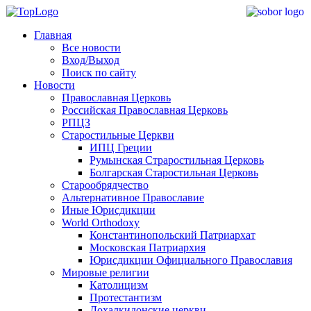
Главная
Все новости
Вход/Выход
Поиск по сайту
Новости
Православная Церковь
Российская Православная Церковь
РПЦЗ
Старостильные Церкви
ИПЦ Греции
Румынская Страростильная Церковь
Болгарская Старостильная Церковь
Старообрядчество
Альтернативное Православие
Иные Юрисдикции
World Orthodoxy
Константинопольский Патриархат
Московская Патриархия
Юрисдикции Официального Православия
Мировые религии
Католицизм
Протестантизм
Дохалкидонские церкви