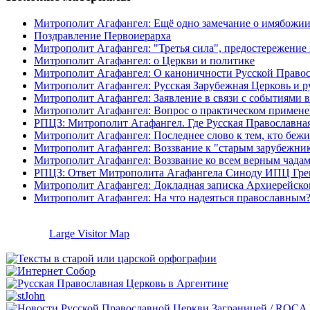
Митрополит Агафангел: Ещё одно замечание о имябожии
Поздравление Первоиерарха
Митрополит Агафангел: "Третья сила", предостережение
Митрополит Агафангел: о Церкви и политике
Митрополит Агафангел: О каноничности Русской Право
Митрополит Агафангел: Русская Зарубежная Церковь и ру
Митрополит Агафангел: Заявление в связи с событиями в 
Митрополит Агафангел: Вопрос о практическом применени
РПЦЗ: Митрополит Агафангел. Где Русская Православна
Митрополит Агафангел: Последнее слово к тем, кто бежи
Митрополит Агафангел: Воззвание к "старым зарубежни
Митрополит Агафангел: Воззвание ко всем верным чада
РПЦЗ: Ответ Митрополита Агафангела Синоду ИПЦ Гр
Митрополит Агафангел: Докладная записка Архиерейск
Митрополит Агафангел: На что надеяться православным?
Large Visitor Map