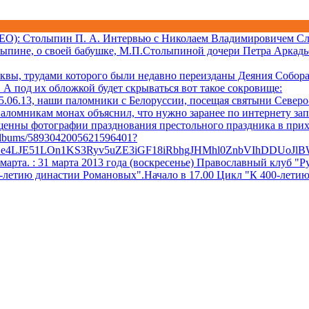
ДЕО)
: Столыпин П. А. Интервью с Николаем Владимировичем Сл
лыпине, о своей бабушке, М.П.Столыпиной дочери Петра Аркадь
квы, трудами которого были недавно переизданы Деяния Собора 
А под их обложкой будет скрываться вот такое сокровище:
06.13, наши паломники с Белоруссии, посещая святыни Северо-
аломникам монах объяснил, что нужно заранее по интернету за
ещенны фотографии празднования престольного праздника в при
/albums/5893042005621596401?
Xe4LJE51LOn1KS3Ryv5uZE3iGF18iRbhgJHMhl0ZnbVIhDDUoJl
 марта.
: 31 марта 2013 года (воскресенье) Православный клуб
0-летию династии Романовых".Начало в 17.00 Цикл "К 400-лети