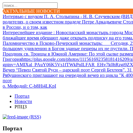
АКТУАЛЬНЫЕ НОВОСТИ
Интервью с внуком П. А. Столыпина - Н. В. Случевским (ВИ
родителях, о своем известном прадеде Петре Аркадьевиче Сто
в России, и о том, как
Интереснейшее издание
: Новоспасский монастырь города Мос
ближайшее время обещают даже открыть подписку на его тома. 
Паломничество в Псково-Печерский монастырь
: Сегодня, 25.
большому удивлению в Богом зданые пещеры их не пустили. П
Праздник св. Троицы в Южной Америке
: По этой сылке разм
Григорияhttps://plus.google.com/photos/111561692358181416209
gpinv=AMIXal_PAuY06K5Vs1fTWkPnILFAR_EHv7k0hRzgi9Z
Вечер “Певец Святой Руси – царский поэт Сергей Бехтеев”. 31
Рябушинского приглашают на очередной вечер из цикла "К 40
поэт
о. Мефодий
: C-b8Hi4LKpI
Портал
Новости
РПЦЗ
(RSS)
Портал