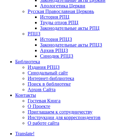
Законодательные акты Церкви
Апологетика Церкви
Русская Православная Церковь
История РПЦ
Труды отцов РПЦ
Законодательные акты РПЦ
РПЦЗ
История РПЦЗ
Законодательные акты РПЦЗ
Архив РПЦЗ
Синодик РПЦЗ
Библиотека
Издания РПЦЗ
Синодальный сайт
Интернет-библиотека
Поиск в библиотеке
Архив Сайта
Контакты
Гостевая Книга
О Проекте
Приглашаем к сотрудничеству
Инструкции для корреспондентов
О работе сайта
Translate!