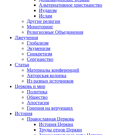
Альтернативное христианство
Иудаизм
Ислам
Другие религии
Мониторинг
Религиозные Объединения
Лжеучения
Глобализм
Экуменизм
Синкретизм
Сергианство
Статьи
Материалы конференций
Авторская колонка
Из разных источников
Церковь и мир
Политика
Общество
Апостасия
Гонения на верующих
История
Православная Церковь
История Церкви
Труды отцов Церкви