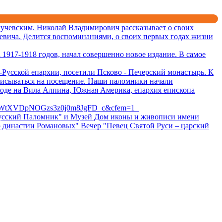
учевским. Николай Владимирович рассказывает о своих
евича. Делится воспоминаниями, о своих первых годах жизни
1917-1918 годов, начал совершенно новое издание. В самое
Русской епархии, посетили Псково - Печерский монастырь. К
писываться на посещение. Наши паломники начали
ходе на Вила Алпина, Южная Америка, епархия епископа
BWtXVDpNOGzs3z0j0m8JgFD_c&cfem=1
 "Русский Паломник" и Музей Дом иконы и живописи имени
ю династии Романовых" Вечер "Певец Святой Руси – царский