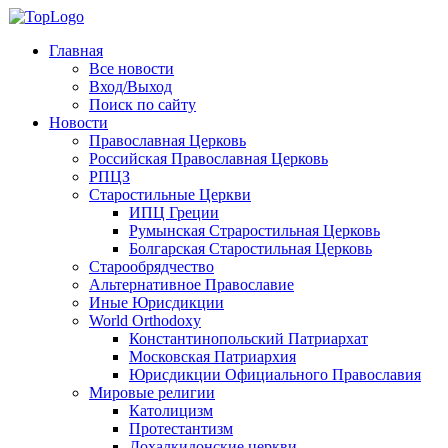
Главная
Все новости
Вход/Выход
Поиск по сайту
Новости
Православная Церковь
Российская Православная Церковь
РПЦЗ
Старостильные Церкви
ИПЦ Греции
Румынская Страростильная Церковь
Болгарская Старостильная Церковь
Старообрядчество
Альтернативное Православие
Иные Юрисдикции
World Orthodoxy
Константинопольский Патриархат
Московская Патриархия
Юрисдикции Официального Православия
Мировые религии
Католицизм
Протестантизм
Дохалкидонские церкви