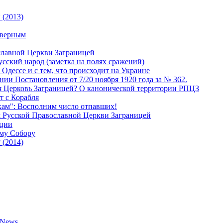
 (2013)
 верным
славной Церкви Заграницей
сский народ (заметка на полях сражений)
Одессе и с тем, что происходит на Украине
и Постановления от 7/20 ноября 1920 года за № 362.
я Церковь Заграницей? О канонической территории РПЦЗ
т с Корабля
кам": Восполним число отпавших!
м Русской Православной Церкви Заграницей
еции
ому Собору
 (2014)