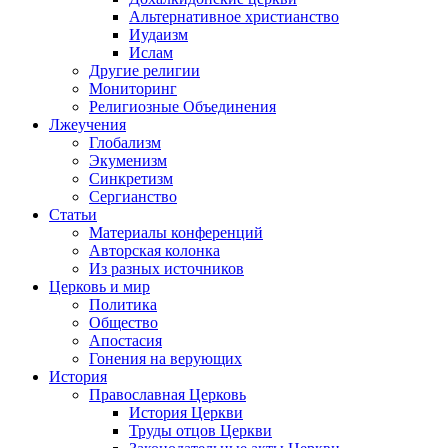
Альтернативное христианство
Иудаизм
Ислам
Другие религии
Мониторинг
Религиозные Объединения
Лжеучения
Глобализм
Экуменизм
Синкретизм
Сергианство
Статьи
Материалы конференций
Авторская колонка
Из разных источников
Церковь и мир
Политика
Общество
Апостасия
Гонения на верующих
История
Православная Церковь
История Церкви
Труды отцов Церкви