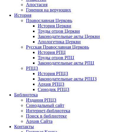
Апостасия
Гонения на верующих
История
Православная Церковь
История Церкви
Труды отцов Церкви
Законодательные акты Церкви
Апологетика Церкви
Русская Православная Церковь
История РПЦ
Труды отцов РПЦ
Законодательные акты РПЦ
РПЦЗ
История РПЦЗ
Законодательные акты РПЦЗ
Архив РПЦЗ
Синодик РПЦЗ
Библиотека
Издания РПЦЗ
Синодальный сайт
Интернет-библиотека
Поиск в библиотеке
Архив Сайта
Контакты
Гостевая Книга