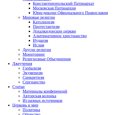
Константинопольский Патриархат
Московская Патриархия
Юрисдикции Официального Православия
Мировые религии
Католицизм
Протестантизм
Дохалкидонские церкви
Альтернативное христианство
Иудаизм
Ислам
Другие религии
Мониторинг
Религиозные Объединения
Лжеучения
Глобализм
Экуменизм
Синкретизм
Сергианство
Статьи
Материалы конференций
Авторская колонка
Из разных источников
Церковь и мир
Политика
Общество