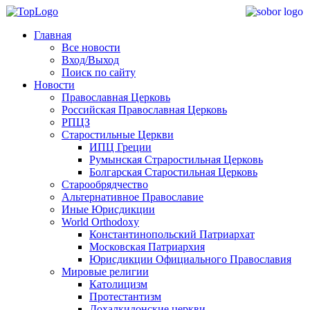
Главная
Все новости
Вход/Выход
Поиск по сайту
Новости
Православная Церковь
Российская Православная Церковь
РПЦЗ
Старостильные Церкви
ИПЦ Греции
Румынская Страростильная Церковь
Болгарская Старостильная Церковь
Старообрядчество
Альтернативное Православие
Иные Юрисдикции
World Orthodoxy
Константинопольский Патриархат
Московская Патриархия
Юрисдикции Официального Православия
Мировые религии
Католицизм
Протестантизм
Дохалкидонские церкви