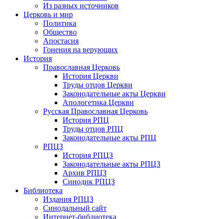
Из разных источников
Церковь и мир
Политика
Общество
Апостасия
Гонения на верующих
История
Православная Церковь
История Церкви
Труды отцов Церкви
Законодательные акты Церкви
Апологетика Церкви
Русская Православная Церковь
История РПЦ
Труды отцов РПЦ
Законодательные акты РПЦ
РПЦЗ
История РПЦЗ
Законодательные акты РПЦЗ
Архив РПЦЗ
Синодик РПЦЗ
Библиотека
Издания РПЦЗ
Синодальный сайт
Интернет-библиотека