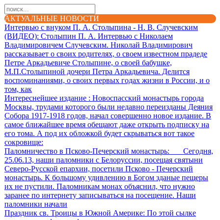
АКТУАЛЬНЫЕ НОВОСТИ
Интервью с внуком П. А. Столыпина - Н. В. Случевским
(ВИДЕО)
: Столыпин П. А. Интервью с Николаем
Владимировичем Случевским. Николай Владимирович
рассказывает о своих родителях, о своем известном прадеде
Петре Аркадьевиче Столыпине, о своей бабушке,
М.П.Столыпиной дочери Петра Аркадьевича. Делится
воспоминаниями, о своих первых годах жизни в России, и о
том, как
Интереснейшее издание
: Новоспасский монастырь города
Москвы, трудами которого были недавно переизданы Деяния
Собора 1917-1918 годов, начал совершенно новое издание. В
самое ближайшее время обещают даже открыть подписку на
его тома. А под их обложкой будет скрываться вот такое
сокровище:
Паломничество в Псково-Печерский монастырь
: Сегодня,
25.06.13, наши паломники с Белоруссии, посещая святыни
Северо-Русской епархии, посетили Псково - Печерский
монастырь. К большому удивлению в Богом зданые пещеры
их не пустили. Паломникам монах объяснил, что нужно
заранее по интернету записываться на посещение. Наши
паломники начали
Праздник св. Троицы в Южной Америке
: По этой сылке