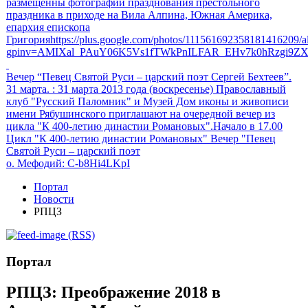
размещенны фотографии празднования престольного
праздника в приходе на Вила Алпина, Южная Америка,
епархия епископа
Григорияhttps://plus.google.com/photos/111561692358181416209
gpinv=AMIXal_PAuY06K5Vs1fTWkPnILFAR_EHv7k0hRzgi9Z
Вечер “Певец Святой Руси – царский поэт Сергей Бехтеев”.
31 марта.
: 31 марта 2013 года (воскресенье) Православный
клуб "Русский Паломник" и Музей Дом иконы и живописи
имени Рябушинского приглашают на очередной вечер из
цикла "К 400-летию династии Романовых".Начало в 17.00
Цикл "К 400-летию династии Романовых" Вечер "Певец
Святой Руси – царский поэт
о. Мефодий
: C-b8Hi4LKpI
Портал
Новости
РПЦЗ
(RSS)
Портал
РПЦЗ: Преображение 2018 в