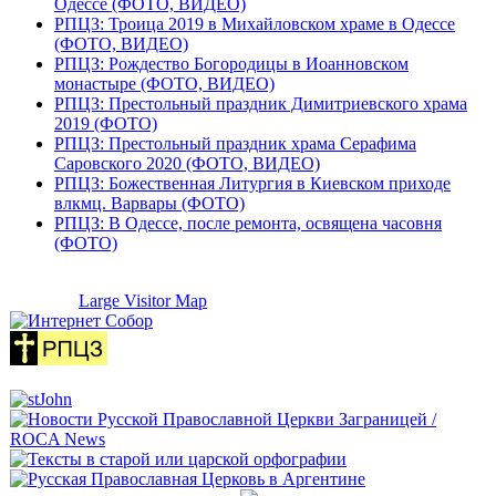
Одессе (ФОТО, ВИДЕО)
РПЦЗ: Троица 2019 в Михайловском храме в Одессе
(ФОТО, ВИДЕО)
РПЦЗ: Рождество Богородицы в Иоанновском
монастыре (ФОТО, ВИДЕО)
РПЦЗ: Престольный праздник Димитриевского храма
2019 (ФОТО)
РПЦЗ: Престольный праздник храма Серафима
Саровского 2020 (ФОТО, ВИДЕО)
РПЦЗ: Божественная Литургия в Киевском приходе
влкмц. Варвары (ФОТО)
РПЦЗ: В Одессе, после ремонта, освящена часовня
(ФОТО)
Large Visitor Map