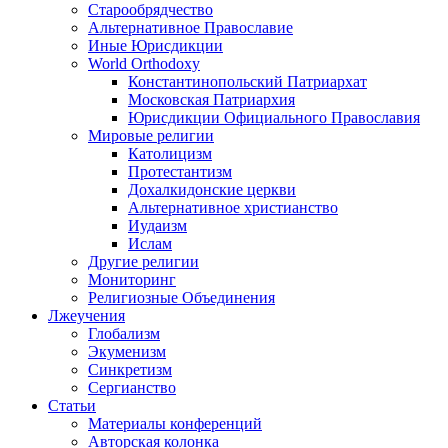
Старообрядчество
Альтернативное Православие
Иные Юрисдикции
World Orthodoxy
Константинопольский Патриархат
Московская Патриархия
Юрисдикции Официального Православия
Мировые религии
Католицизм
Протестантизм
Дохалкидонские церкви
Альтернативное христианство
Иудаизм
Ислам
Другие религии
Мониторинг
Религиозные Объединения
Лжеучения
Глобализм
Экуменизм
Синкретизм
Сергианство
Статьи
Материалы конференций
Авторская колонка