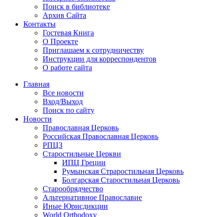
Поиск в библиотеке
Архив Сайта
Контакты
Гостевая Книга
О Проекте
Приглашаем к сотрудничеству
Инструкции для корреспондентов
О работе сайта
Главная
Все новости
Вход/Выход
Поиск по сайту
Новости
Православная Церковь
Российская Православная Церковь
РПЦЗ
Старостильные Церкви
ИПЦ Греции
Румынская Страростильная Церковь
Болгарская Старостильная Церковь
Старообрядчество
Альтернативное Православие
Иные Юрисдикции
World Orthodoxy