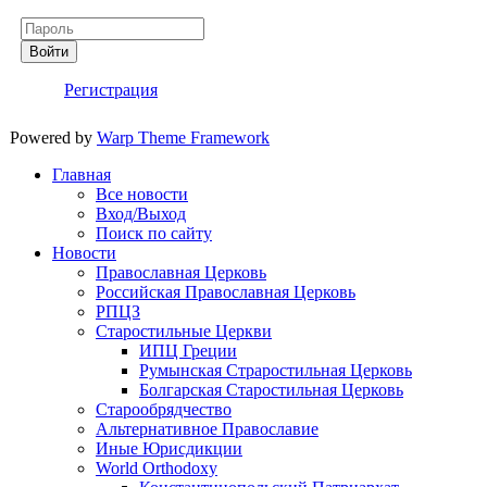
Пароль
Войти
Регистрация
Powered by
Warp Theme Framework
Главная
Все новости
Вход/Выход
Поиск по сайту
Новости
Православная Церковь
Российская Православная Церковь
РПЦЗ
Старостильные Церкви
ИПЦ Греции
Румынская Страростильная Церковь
Болгарская Старостильная Церковь
Старообрядчество
Альтернативное Православие
Иные Юрисдикции
World Orthodoxy