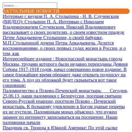
АКТУАЛЬНЫЕ НОВОСТИ
Интервью с внуком П. А. Столыпина - Н. В. Случевским
(ВИДЕО)
: Столыпин П. А. Интервью с Николаем
Владимировичем Случевским. Николай Владимирович
рассказывает о своих родителях, о своем известном прадеде
Петре Аркадьевиче Столыпине, о своей бабушке,
М.П.Столыпиной дочери Петра Аркадьевича. Делится
воспоминаниями, о своих первых годах жизни в России, и о
том, как
Интереснейшее издание
: Новоспасский монастырь города
Москвы, трудами которого были недавно переизданы Деяния
Собора 1917-1918 годов, начал совершенно новое издание. В
самое ближайшее время обещают даже открыть подписку на
его тома. А под их обложкой будет скрываться вот такое
сокровище:
Паломничество в Псково-Печерский монастырь
: Сегодня,
25.06.13, наши паломники с Белоруссии, посещая святыни
Северо-Русской епархии, посетили Псково - Печерский
монастырь. К большому удивлению в Богом зданые пещеры
их не пустили. Паломникам монах объяснил, что нужно
заранее по интернету записываться на посещение. Наши
паломники начали
Праздник св. Троицы в Южной Америке
: По этой сылке