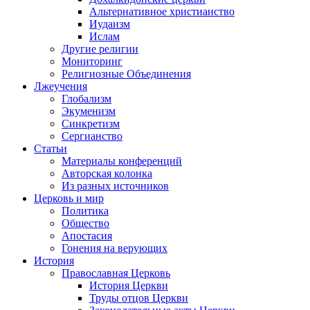
Альтернативное христианство
Иудаизм
Ислам
Другие религии
Мониторинг
Религиозные Объединения
Лжеучения
Глобализм
Экуменизм
Синкретизм
Сергианство
Статьи
Материалы конференций
Авторская колонка
Из разных источников
Церковь и мир
Политика
Общество
Апостасия
Гонения на верующих
История
Православная Церковь
История Церкви
Труды отцов Церкви