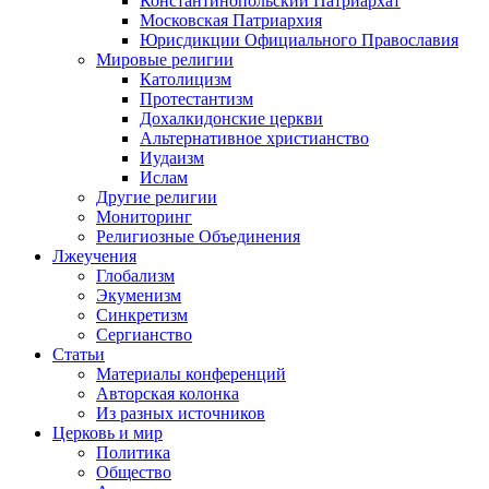
Константинопольский Патриархат
Московская Патриархия
Юрисдикции Официального Православия
Мировые религии
Католицизм
Протестантизм
Дохалкидонские церкви
Альтернативное христианство
Иудаизм
Ислам
Другие религии
Мониторинг
Религиозные Объединения
Лжеучения
Глобализм
Экуменизм
Синкретизм
Сергианство
Статьи
Материалы конференций
Авторская колонка
Из разных источников
Церковь и мир
Политика
Общество