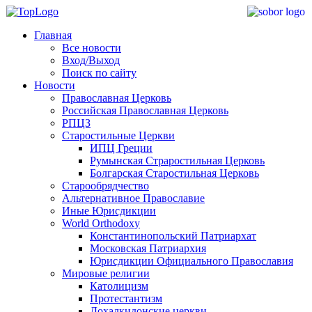
Главная
Все новости
Вход/Выход
Поиск по сайту
Новости
Православная Церковь
Российская Православная Церковь
РПЦЗ
Старостильные Церкви
ИПЦ Греции
Румынская Страростильная Церковь
Болгарская Старостильная Церковь
Старообрядчество
Альтернативное Православие
Иные Юрисдикции
World Orthodoxy
Константинопольский Патриархат
Московская Патриархия
Юрисдикции Официального Православия
Мировые религии
Католицизм
Протестантизм
Дохалкидонские церкви