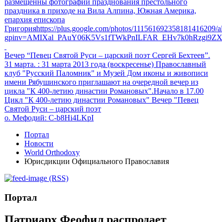
размещенны фотографии празднования престольного
праздника в приходе на Вила Алпина, Южная Америка,
епархия епископа
Григорияhttps://plus.google.com/photos/111561692358181416209
gpinv=AMIXal_PAuY06K5Vs1fTWkPnILFAR_EHv7k0hRzgi9Z
Вечер “Певец Святой Руси – царский поэт Сергей Бехтеев”.
31 марта.
: 31 марта 2013 года (воскресенье) Православный
клуб "Русский Паломник" и Музей Дом иконы и живописи
имени Рябушинского приглашают на очередной вечер из
цикла "К 400-летию династии Романовых".Начало в 17.00
Цикл "К 400-летию династии Романовых" Вечер "Певец
Святой Руси – царский поэт
о. Мефодий
: C-b8Hi4LKpI
Портал
Новости
World Orthodoxy
Юрисдикции Официального Православия
(RSS)
Портал
Патриарх Феофил распродает