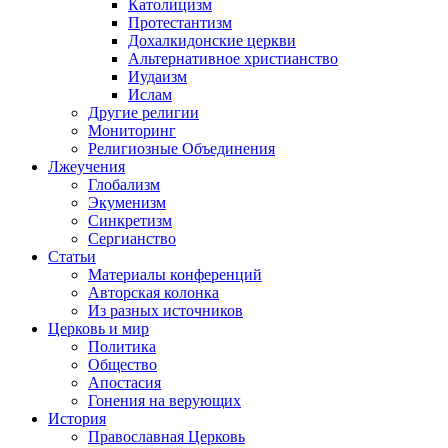
Католицизм
Протестантизм
Дохалкидонские церкви
Альтернативное христианство
Иудаизм
Ислам
Другие религии
Мониторинг
Религиозные Объединения
Лжеучения
Глобализм
Экуменизм
Синкретизм
Сергианство
Статьи
Материалы конференций
Авторская колонка
Из разных источников
Церковь и мир
Политика
Общество
Апостасия
Гонения на верующих
История
Православная Церковь