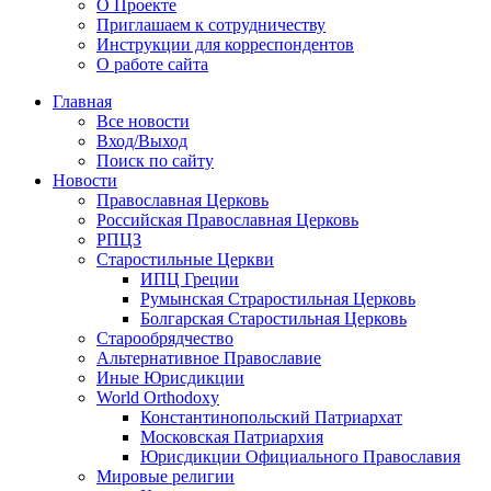
О Проекте
Приглашаем к сотрудничеству
Инструкции для корреспондентов
О работе сайта
Главная
Все новости
Вход/Выход
Поиск по сайту
Новости
Православная Церковь
Российская Православная Церковь
РПЦЗ
Старостильные Церкви
ИПЦ Греции
Румынская Страростильная Церковь
Болгарская Старостильная Церковь
Старообрядчество
Альтернативное Православие
Иные Юрисдикции
World Orthodoxy
Константинопольский Патриархат
Московская Патриархия
Юрисдикции Официального Православия
Мировые религии