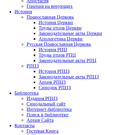
Апостасия
Гонения на верующих
История
Православная Церковь
История Церкви
Труды отцов Церкви
Законодательные акты Церкви
Апологетика Церкви
Русская Православная Церковь
История РПЦ
Труды отцов РПЦ
Законодательные акты РПЦ
РПЦЗ
История РПЦЗ
Законодательные акты РПЦЗ
Архив РПЦЗ
Синодик РПЦЗ
Библиотека
Издания РПЦЗ
Синодальный сайт
Интернет-библиотека
Поиск в библиотеке
Архив Сайта
Контакты
Гостевая Книга