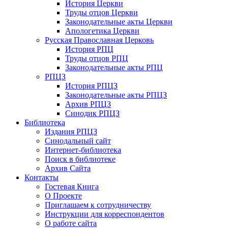
История Церкви
Труды отцов Церкви
Законодательные акты Церкви
Апологетика Церкви
Русская Православная Церковь
История РПЦ
Труды отцов РПЦ
Законодательные акты РПЦ
РПЦЗ
История РПЦЗ
Законодательные акты РПЦЗ
Архив РПЦЗ
Синодик РПЦЗ
Библиотека
Издания РПЦЗ
Синодальный сайт
Интернет-библиотека
Поиск в библиотеке
Архив Сайта
Контакты
Гостевая Книга
О Проекте
Приглашаем к сотрудничеству
Инструкции для корреспондентов
О работе сайта