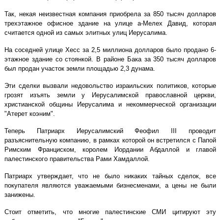
Так, некая неизвестная компания приобрела за 850 тысяч долларов
трехэтажное офисное здание на улице а-Мелех Давид, которая
считается одной из самых элитных улиц Иерусалима.
На соседней улице Хесс за 2,5 миллиона долларов было продано 6-
этажное здание со стоянкой. В районе Бака за 350 тысяч долларов
был продан участок земли площадью 2,3 дунама.
Эти сделки вызвали недовольство израильских политиков, которые
грозят изъять земли у Иерусалимской православной церкви,
христианской общины Иерусалима и некоммерческой организации
"Атерет коэним".
Теперь Патриарх Иерусалимский Феофил III проводит
разъяснительную компанию, в рамках которой он встретился с Папой
Римским Франциском, королем Иордании Абдаллой и главой
палестинского правительства Рами Хамдаллой.
Патриарх утверждает, что не было никаких тайных сделок, все
покупателя являются уважаемыми бизнесменами, а цены не были
занижены.
Стоит отметить, что многие палестинские СМИ цитируют эту