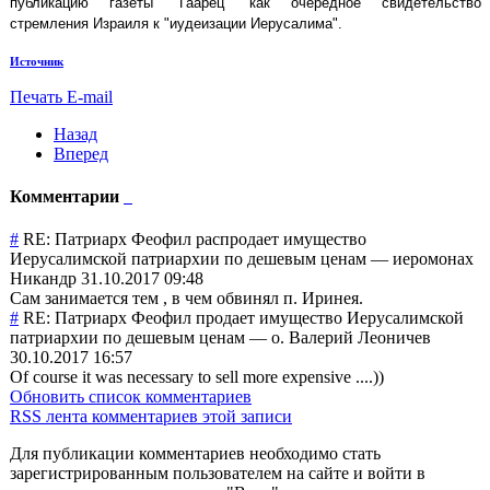
публикацию газеты "Гаарец" как очередное свидетельство
стремления Израиля к "иудеизации Иерусалима".
Источник
Печать
E-mail
Назад
Вперед
Комментарии
#
RE: Патриарх Феофил распродает имущество
Иерусалимской патриархии по дешевым ценам
—
иеромонах
Никандр
31.10.2017 09:48
Сам занимается тем , в чем обвинял п. Иринея.
#
RE: Патриарх Феофил продает имущество Иерусалимской
патриархии по дешевым ценам
—
о. Валерий Леоничев
30.10.2017 16:57
Of course it was necessary to sell more expensive ....))
Обновить список комментариев
RSS лента комментариев этой записи
Для публикации комментариев необходимо стать
зарегистрированным пользователем на сайте и войти в