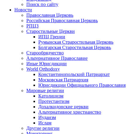
Поиск по сайту
Новости
Православная Церковь
Российская Православная Церковь
РПЦЗ
Старостильные Церкви
ИПЦ Греции
Румынская Страростильная Церковь
Болгарская Старостильная Церковь
Старообрядчество
Альтернативное Православие
Иные Юрисдикции
World Orthodoxy
Константинопольский Патриархат
Московская Патриархия
Юрисдикции Официального Православия
Мировые религии
Католицизм
Протестантизм
Дохалкидонские церкви
Альтернативное христианство
Иудаизм
Ислам
Другие религии
Мониторинг