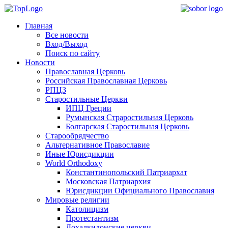
Главная
Все новости
Вход/Выход
Поиск по сайту
Новости
Православная Церковь
Российская Православная Церковь
РПЦЗ
Старостильные Церкви
ИПЦ Греции
Румынская Страростильная Церковь
Болгарская Старостильная Церковь
Старообрядчество
Альтернативное Православие
Иные Юрисдикции
World Orthodoxy
Константинопольский Патриархат
Московская Патриархия
Юрисдикции Официального Православия
Мировые религии
Католицизм
Протестантизм
Дохалкидонские церкви