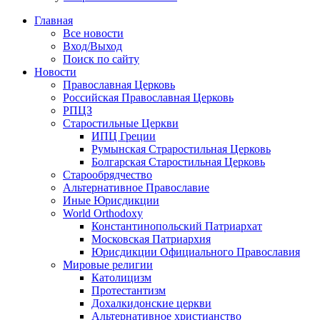
Главная
Все новости
Вход/Выход
Поиск по сайту
Новости
Православная Церковь
Российская Православная Церковь
РПЦЗ
Старостильные Церкви
ИПЦ Греции
Румынская Страростильная Церковь
Болгарская Старостильная Церковь
Старообрядчество
Альтернативное Православие
Иные Юрисдикции
World Orthodoxy
Константинопольский Патриархат
Московская Патриархия
Юрисдикции Официального Православия
Мировые религии
Католицизм
Протестантизм
Дохалкидонские церкви
Альтернативное христианство