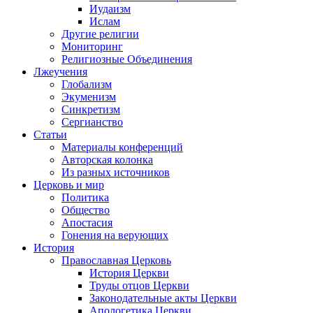
Иудаизм
Ислам
Другие религии
Мониторинг
Религиозные Объединения
Лжеучения
Глобализм
Экуменизм
Синкретизм
Сергианство
Статьи
Материалы конференций
Авторская колонка
Из разных источников
Церковь и мир
Политика
Общество
Апостасия
Гонения на верующих
История
Православная Церковь
История Церкви
Труды отцов Церкви
Законодательные акты Церкви
Апологетика Церкви