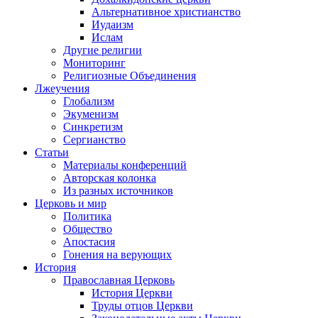
Альтернативное христианство
Иудаизм
Ислам
Другие религии
Мониторинг
Религиозные Объединения
Лжеучения
Глобализм
Экуменизм
Синкретизм
Сергианство
Статьи
Материалы конференций
Авторская колонка
Из разных источников
Церковь и мир
Политика
Общество
Апостасия
Гонения на верующих
История
Православная Церковь
История Церкви
Труды отцов Церкви