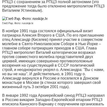
РПЦЗ с сохранением за РПЦЗ полной автономии (это
предложение тогда было отклонено митрополитом РПЦЗ
Виталием Устиновым).
Глеб Рар. Фото: russkije.lv
В ноябре 1991 года состоялся официальный визит
патриарха Алексия Второго в США. По его приглашению
отец Александр (Киселев) принял участие в совместном
молебне в Свято-Николаевском Соборе в Нью Йорке –
главном соборе патриарших приходов в США. Глава
РПЦЗ митрополит Виталий категорически возражал
против совместного молебна представителей двух
церквей, имеющих совершенно противоположные
воззрения на существующий в СССР политический
строй, и неоднократно укорял о. Александра: ''Вы с нами,
но вы не наш''. И действительно, в 1991 году о.
Александр вернулся в Россию и поселился в Донском
монастыре в Москве (в стенах которого завершил свой
жизненный путь 3 октября 2001 года).
В январе 1992 года Архиерейский синод РПЦЗ направил
в Россию викария Западно-Европейской епархии РПЦЗ
епископа Каннского Варнаву с поручением организовать