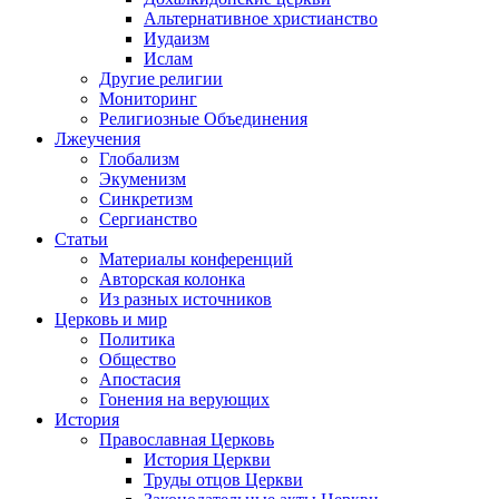
Альтернативное христианство
Иудаизм
Ислам
Другие религии
Мониторинг
Религиозные Объединения
Лжеучения
Глобализм
Экуменизм
Синкретизм
Сергианство
Статьи
Материалы конференций
Авторская колонка
Из разных источников
Церковь и мир
Политика
Общество
Апостасия
Гонения на верующих
История
Православная Церковь
История Церкви
Труды отцов Церкви