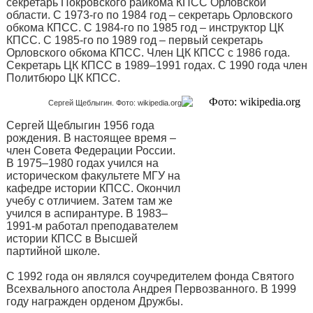
секретарь Покровского райкома КПСС Орловской
области. С 1973-го по 1984 год – секретарь Орловского
обкома КПСС. С 1984-го по 1985 год – инструктор ЦК
КПСС. C 1985-го по 1989 год – первый секретарь
Орловского обкома КПСС. Член ЦК КПСС с 1986 года.
Секретарь ЦК КПСС в 1989–1991 годах. С 1990 года член
Политбюро ЦК КПСС.
Сергей Щеблыгин. Фото: wikipedia.org
Сергей Щеблыгин 1956 года
рождения. В настоящее время –
член Совета Федерации России.
В 1975–1980 годах учился на
историческом факультете МГУ на
кафедре истории КПСС. Окончил
учебу с отличием. Затем там же
учился в аспирантуре. В 1983–
1991-м работал преподавателем
истории КПСС в Высшей
партийной школе.
С 1992 года он являлся соучредителем фонда Святого
Всехвального апостола Андрея Первозванного. В 1999
году награжден орденом Дружбы.