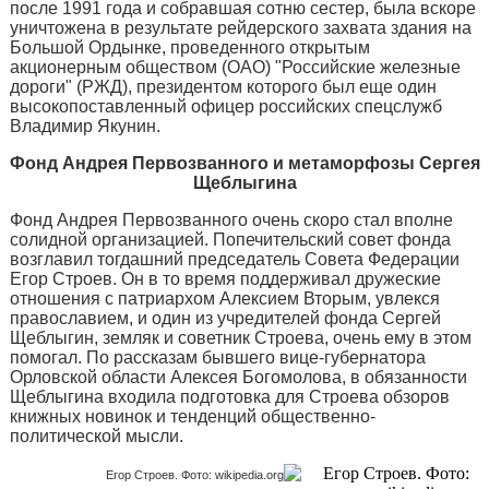
после 1991 года и собравшая сотню сестер, была вскоре
уничтожена в результате рейдерского захвата здания на
Большой Ордынке, проведенного открытым
акционерным обществом (ОАО) "Российские железные
дороги" (РЖД), президентом которого был еще один
высокопоставленный офицер российских спецслужб
Владимир Якунин.
Фонд Андрея Первозванного и метаморфозы Сергея
Щеблыгина
Фонд Андрея Первозванного очень скоро стал вполне
солидной организацией. Попечительский совет фонда
возглавил тогдашний председатель Совета Федерации
Егор Строев. Он в то время поддерживал дружеские
отношения с патриархом Алексием Вторым, увлекся
православием, и один из учредителей фонда Сергей
Щеблыгин, земляк и советник Строева, очень ему в этом
помогал. По рассказам бывшего вице-губернатора
Орловской области Алексея Богомолова, в обязанности
Щеблыгина входила подготовка для Строева обзоров
книжных новинок и тенденций общественно-
политической мысли.
Егор Строев. Фото: wikipedia.org