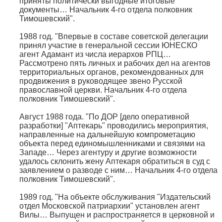
приняты политически выгодные итоговые
документы… Начальник 4-го отдела полковник
Тимошевский".
1988 год. "Впервые в составе советской делегации
принял участие в генеральной сессии ЮНЕСКО
агент Адамант из числа иерархов РПЦ…
Рассмотрено пять личных и рабочих дел на агентов
территориальных органов, рекомендованных для
продвижения в руководящее звено Русской
православной церкви. Начальник 4-го отдела
полковник Тимошевский".
Август 1988 года. "По ДОР [дело оперативной
разработки] "Аптекарь" проводились мероприятия,
направленные на дальнейшую компрометацию
объекта перед единомышленниками и связями на
Западе… Через агентуру и другие возможности
удалось склонить жену Аптекаря обратиться в суд с
заявлением о разводе с ним… Начальник 4-го отдела
полковник Тимошевский".
1989 год. "На объекте обслуживания "Издательский
отдел Московской патриархии" установлен агент
Вилы… Выпущен и распространяется в церковной и