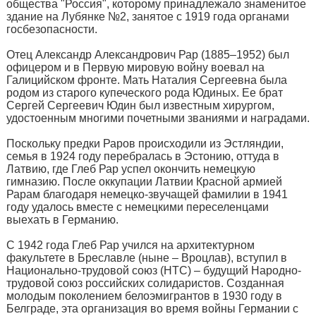
общества "Россия", которому принадлежало знаменитое
здание на Лубянке №2, занятое с 1919 года органами
госбезопасности.
Отец Александр Александрович Рар (1885–1952) был
офицером и в Первую мировую войну воевал на
Галицийском фронте. Мать Наталия Сергеевна была
родом из старого купеческого рода Юдиных. Ее брат
Сергей Сергеевич Юдин был известным хирургом,
удостоенным многими почетными званиями и наградами.
Поскольку предки Раров происходили из Эстляндии,
семья в 1924 году перебралась в Эстонию, оттуда в
Латвию, где Глеб Рар успел окончить немецкую
гимназию. После оккупации Латвии Красной армией
Рарам благодаря немецко-звучащей фамилии в 1941
году удалось вместе с немецкими переселенцами
выехать в Германию.
С 1942 года Глеб Рар учился на архитектурном
факультете в Бреславле (ныне – Вроцлав), вступил в
Национально-трудовой союз (НТС) – будущий Народно-
трудовой союз российских солидаристов. Созданная
молодым поколением белоэмигрантов в 1930 году в
Белграде, эта организация во время войны Германии с