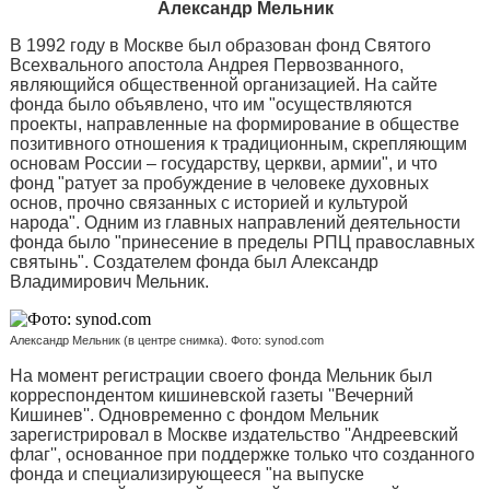
Александр Мельник
В 1992 году в Москве был образован фонд Святого
Всехвального апостола Андрея Первозванного,
являющийся общественной организацией. На сайте
фонда было объявлено, что им "осуществляются
проекты, направленные на формирование в обществе
позитивного отношения к традиционным, скрепляющим
основам России – государству, церкви, армии", и что
фонд "ратует за пробуждение в человеке духовных
основ, прочно связанных с историей и культурой
народа". Одним из главных направлений деятельности
фонда было "принесение в пределы РПЦ православных
святынь". Создателем фонда был Александр
Владимирович Мельник.
Александр Мельник (в центре снимка). Фото: synod.com
На момент регистрации своего фонда Мельник был
корреспондентом кишиневской газеты ''Вечерний
Кишинев''. Одновременно с фондом Мельник
зарегистрировал в Москве издательство ''Андреевский
флаг'', основанное при поддержке только что созданного
фонда и специализирующееся "на выпуске