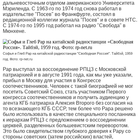
дальневосточным отделом американского Университета
Мэриленда. С 1963-го по 1974 год снова работал в
издательстве "Посев" во Франкфурте, состоял в
редакционной коллегии журнала "Посев" и в совете НТС.
С 1974-го по 1995 год работал на радио "Свобода" в
Мюнхене.
Софья и Глеб Рар на китайской радиостанции "Свободная Россия". Тайбэй, 1959
год. Фото: rp-net.ru
Рар выступал за воссоединение РПЦЗ с Московской
патриархией и в августе 1991 года, как мы уже указали,
прибыл в Москву для участия в Конгрессе
соотечественников. Человек с такой биографией не мог
посетить Советский Союз, стать участником Первого
конгресса соотечественников и получить аудиенцию у
агента КГБ патриарха Алексия Второго без согласия на
то всезнающего КГБ СССР, тем более что Рара решено
было использовать в качестве специального посланника
к иерархам РПЦЗ с предложением о воссоединении
церквей, разделенных большевистским переворотом.
Это было свидетельством глубокого доверия к Рару со
стороны советских (затем российских) властей,