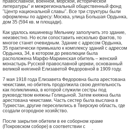
православной, военной, морской, исторической
литературы" и межрегиональный общественный фонд
"Центр национальной славы". Все три структуры были
оформлены по адресу: Москва, улица Большая Ордынка,
дом 35 (594 кв. м площади).
Как удалось кишиневцу Мельнику заполучить это здание,
неизвестно. Но если сопоставить несколько фактов, то
многое станет очевидным. Здание с адресом Ордынка,
35 практически примыкало к комплексу зданий с адресом
Ордынка, 34, в котором до революции была
расположена Марфо-Мариинская обитель – женский
монастырь Русской православной церкви, основанный
великой княгиней Елизаветой Федоровной в 1909 году.
7 мая 1918 года Елизавета Федоровна была арестована
чекистами, но обитель продолжила свою деятельность
как поликлиника, в которой служили сестры под
руководством княжны Голицыной. Затем княжна была
арестована чекистами. Часть сестер была выслана в
Туркестан, другие переселились в Тверскую область, где
создали огородное хозяйство.
После закрытия обители в ее соборном храме
(Покровском соборе) в соответствии с