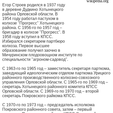
Егор Строев родился в 1937 году
в деревне Дудкино Хотынецкого
района Орловской области. В
1954 году работал пастухом в
колхозе "Прогресс" Хотынецкого
района. С 1956-го по 1957 год –
бригадир в колхозе "Прогресс". В
1958 году вступил в КПСС.
Избирался секретарем партбюро
колхоза. Первое высшее
образование получил заочно в
Мичуринском плодоовощном институте по
специальности "агроном-садовод".
С 1963-го по 1965 год – заместитель секретаря парткома,
заведующий идеологическим отделом парткома Урицкого
районного производственного колхозно-совхозного
управления Орловской области. С 1965-го по 1969 год –
секретарь Хотынецкого районного комитета КПСС
Орловской области. С 1969-го по 1970 год – второй
секретарь Покровского райкома КПСС.
С 1970-го по 1973 год – председатель исполкома
Покровского районного совета, затем – первый