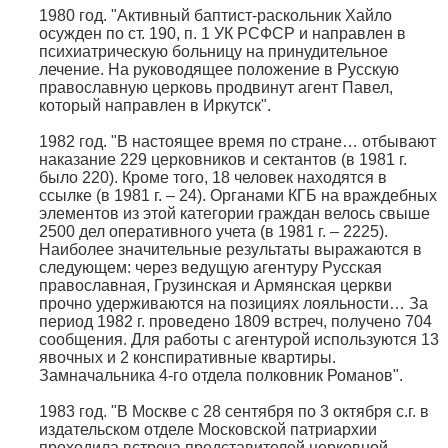
1980 год. "Активный баптист-раскольник Хайло
осужден по ст. 190, п. 1 УК РСФСР и направлен в
психиатрическую больницу на принудительное
лечение. На руководящее положение в Русскую
православную церковь продвинут агент Павел,
который направлен в Иркутск".
1982 год. "В настоящее время по стране… отбывают
наказание 229 церковников и сектантов (в 1981 г.
было 220). Кроме того, 18 человек находятся в
ссылке (в 1981 г. – 24). Органами КГБ на враждебных
элементов из этой категории граждан велось свыше
2500 дел оперативного учета (в 1981 г. – 2225).
Наиболее значительные результаты выражаются в
следующем: через ведущую агентуру Русская
православная, Грузинская и Армянская церкви
прочно удерживаются на позициях лояльности… За
период 1982 г. проведено 1809 встреч, получено 704
сообщения. Для работы с агентурой используются 13
явочных и 2 конспиративные квартиры.
Замначальника 4-го отдела полковник Романов".
1983 год. "В Москве с 28 сентября по 3 октября с.г. в
издательском отделе Московской патриархии
проходила встреча представителей церковной