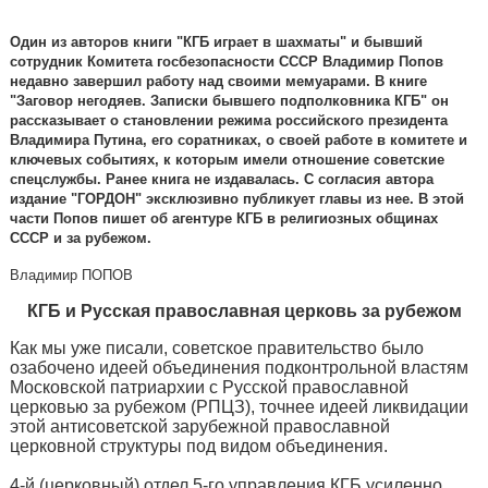
Один из авторов книги "КГБ играет в шахматы" и бывший
сотрудник Комитета госбезопасности СССР Владимир Попов
недавно завершил работу над своими мемуарами. В книге
"Заговор негодяев. Записки бывшего подполковника КГБ" он
рассказывает о становлении режима российского президента
Владимира Путина, его соратниках, о своей работе в комитете и
ключевых событиях, к которым имели отношение советские
спецслужбы. Ранее книга не издавалась. С согласия автора
издание "ГОРДОН" эксклюзивно публикует главы из нее. В этой
части Попов пишет об агентуре КГБ в религиозных общинах
СССР и за рубежом.
Владимир ПОПОВ
КГБ и Русская православная церковь за рубежом
Как мы уже писали, советское правительство было
озабочено идеей объединения подконтрольной властям
Московской патриархии с Русской православной
церковью за рубежом (РПЦЗ), точнее идеей ликвидации
этой антисоветской зарубежной православной
церковной структуры под видом объединения.
4-й (церковный) отдел 5-го управления КГБ усиленно