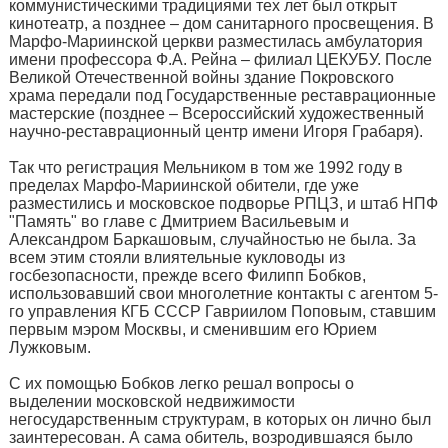
коммунистическими традициями тех лет был открыт
кинотеатр, а позднее – дом санитарного просвещения. В
Марфо-Мариинской церкви разместилась амбулатория
имени профессора Ф.А. Рейна – филиал ЦЕКУБУ. После
Великой Отечественной войны здание Покровского
храма передали под Государственные реставрационные
мастерские (позднее – Всероссийский художественный
научно-реставрационный центр имени Игоря Грабаря).
Так что регистрация Мельником в том же 1992 году в
пределах Марфо-Мариинской обители, где уже
разместились и московское подворье РПЦЗ, и штаб НПФ
"Память" во главе с Дмитрием Васильевым и
Александром Баркашовым, случайностью не была. За
всем этим стояли влиятельные кукловоды из
госбезопасности, прежде всего Филипп Бобков,
использовавший свои многолетние контакты с агентом 5-
го управления КГБ СССР Гавриилом Поповым, ставшим
первым мэром Москвы, и сменившим его Юрием
Лужковым.
С их помощью Бобков легко решал вопросы о
выделении московской недвижимости
негосударственным структурам, в которых он лично был
заинтересован. А сама обитель, возродившаяся было