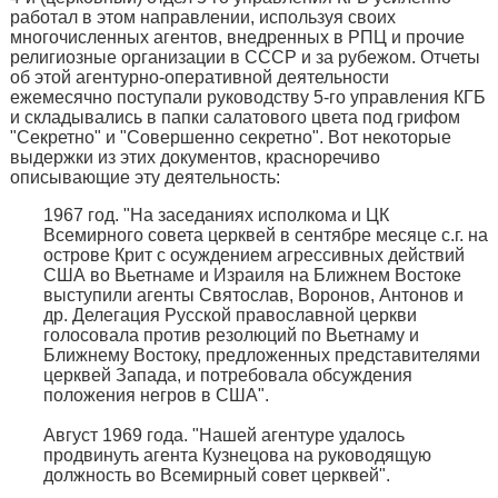
работал в этом направлении, используя своих
многочисленных агентов, внедренных в РПЦ и прочие
религиозные организации в СССР и за рубежом. Отчеты
об этой агентурно-оперативной деятельности
ежемесячно поступали руководству 5-го управления КГБ
и складывались в папки салатового цвета под грифом
"Секретно" и "Совершенно секретно". Вот некоторые
выдержки из этих документов, красноречиво
описывающие эту деятельность:
1967 год. "На заседаниях исполкома и ЦК
Всемирного совета церквей в сентябре месяце с.г. на
острове Крит с осуждением агрессивных действий
США во Вьетнаме и Израиля на Ближнем Востоке
выступили агенты Святослав, Воронов, Антонов и
др. Делегация Русской православной церкви
голосовала против резолюций по Вьетнаму и
Ближнему Востоку, предложенных представителями
церквей Запада, и потребовала обсуждения
положения негров в США".
Август 1969 года. "Нашей агентуре удалось
продвинуть агента Кузнецова на руководящую
должность во Всемирный совет церквей".