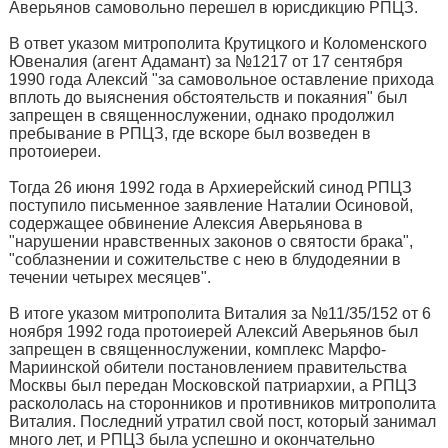
Аверьянов самовольно перешел в юрисдикцию РПЦЗ.
В ответ указом митрополита Крутицкого и Коломенского
Ювеналия (агент Адамант) за №1217 от 17 сентября
1990 года Алексий "за самовольное оставление прихода
вплоть до выяснения обстоятельств и покаяния" был
запрещен в священнослужении, однако продолжил
пребывание в РПЦЗ, где вскоре был возведен в
протоиереи.
Тогда 26 июня 1992 года в Архиерейский синод РПЦЗ
поступило письменное заявление Наталии Осиновой,
содержащее обвинение Алексия Аверьянова в
"нарушении нравственных законов о святости брака",
"соблазнении и сожительстве с нею в блудодеянии в
течении четырех месяцев".
В итоге указом митрополита Виталия за №11/35/152 от 6
ноября 1992 года протоиерей Алексий Аверьянов был
запрещен в священнослужении, комплекс Марфо-
Мариинской обители постановлением правительства
Москвы был передан Московской патриархии, а РПЦЗ
раскололась на сторонников и противников митрополита
Виталия. Последний утратил свой пост, который занимал
много лет, и РПЦЗ была успешно и окончательно