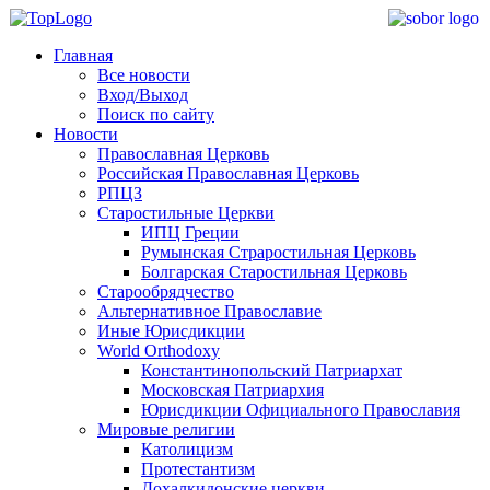
Главная
Все новости
Вход/Выход
Поиск по сайту
Новости
Православная Церковь
Российская Православная Церковь
РПЦЗ
Старостильные Церкви
ИПЦ Греции
Румынская Страростильная Церковь
Болгарская Старостильная Церковь
Старообрядчество
Альтернативное Православие
Иные Юрисдикции
World Orthodoxy
Константинопольский Патриархат
Московская Патриархия
Юрисдикции Официального Православия
Мировые религии
Католицизм
Протестантизм
Дохалкидонские церкви