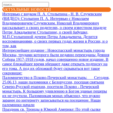
АКТУАЛЬНЫЕ НОВОСТИ
Интервью с внуком П. А. Столыпина - Н. В. Случевским
(ВИДЕО)
: Столыпин П. А. Интервью с Николаем
Владимировичем Случевским. Николай Владимирович
рассказывает о своих родителях, о своем известном прадеде
Петре Аркадьевиче Столыпине, о своей бабушке,
М.П.Столыпиной дочери Петра Аркадьевича. Делится
воспоминаниями, о своих первых годах жизни в России, и о
том, как
Интереснейшее издание
: Новоспасский монастырь города
Москвы, трудами которого были недавно переизданы Деяния
Собора 1917-1918 годов, начал совершенно новое издание. В
самое ближайшее время обещают даже открыть подписку на
его тома. А под их обложкой будет скрываться вот такое
сокровище:
Паломничество в Псково-Печерский монастырь
: Сегодня,
25.06.13, наши паломники с Белоруссии, посещая святыни
Северо-Русской епархии, посетили Псково - Печерский
монастырь. К большому удивлению в Богом зданые пещеры
их не пустили. Паломникам монах объяснил, что нужно
заранее по интернету записываться на посещение. Наши
паломники начали
Праздник св. Троицы в Южной Америке
: По этой сылке