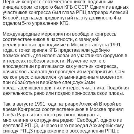
Первый конгресс соотечественников, подлинным
инициатором которого был КГБ СССР. Одним из видных
участников конгресса был глава РПЦ патриарх Алексий
Второй, год назад продвинутый на эту должность 4-м
отделом 5-го управления КГБ.
Международные мероприятия вообще и конгрессы
соотечественников в частности, с завидной
регулярностью проводимые в Москве с августа 1991
года, с точки зрения КГБ представляли удобную
возможность для использования участников форумов в
интересах госбезопасности. Изучение тех, кто
впоследствии приглашался как участник конгресса,
начиналось задолго до проведения мероприятия. Сам
же конгресс становился кульминационным моментом
при обработке и вербовке спецслужбами
представляющего для них интерес участника. Подобная
деятельность рано или поздно приносила свои плоды.
Так, в августе 1991 года патриарх Алексий Второй во
время Конгресса соотечественников в Москве принял
Глеба Рара, известного русского эмигранта,
многолетнего сотрудника радио "Свобода", одного из
деятелей РПЦЗ, и через него передал Архиерейскому
синоду РПЦЗ предложение о воссоединении РПЦ с