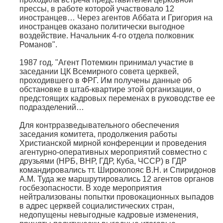
прессы, в работе которой участвовало 12
иностранцев… Через агентов Аббата и Григория на
иностранцев оказано политически выгодное
воздействие. Начальник 4-го отдела полковник
Романов".
1987 год. "Агент Потемкин принимал участие в
заседании ЦК Всемирного совета церквей,
проходившего в ФРГ. Им получены данные об
обстановке в штаб-квартире этой организации, о
предстоящих кадровых переменах в руководстве ее
подразделений…
Для контрразведывательного обеспечения
заседания комитета, продолжения работы
Христианской мирной конференции и проведения
агентурно-оперативных мероприятий совместно с
друзьями (НРБ, ВНР, ГДР, Куба, ЧССР) в ГДР
командировались тт. Широкопояс В.Н. и Спиридонов
А.М. Туда же маршрутировались 12 агентов органов
госбезопасности. В ходе мероприятия
нейтрализованы попытки провокационных выпадов
в адрес церквей социалистических стран,
недопущены невыгодные кадровые изменения,