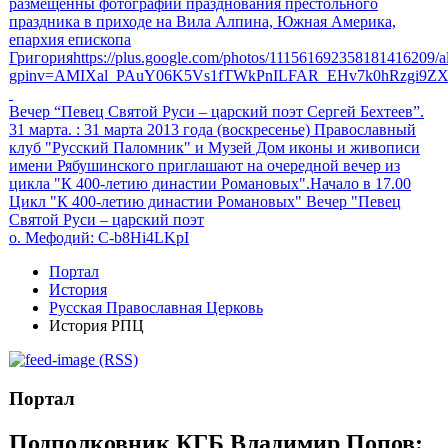
размещенны фотографии празднования престольного
праздника в приходе на Вила Алпина, Южная Америка,
епархия епископа
Григорияhttps://plus.google.com/photos/111561692358181416209
gpinv=AMIXal_PAuY06K5Vs1fTWkPnILFAR_EHv7k0hRzgi9Z
Вечер “Певец Святой Руси – царский поэт Сергей Бехтеев”.
31 марта.
: 31 марта 2013 года (воскресенье) Православный
клуб "Русский Паломник" и Музей Дом иконы и живописи
имени Рябушинского приглашают на очередной вечер из
цикла "К 400-летию династии Романовых".Начало в 17.00
Цикл "К 400-летию династии Романовых" Вечер "Певец
Святой Руси – царский поэт
о. Мефодий
: C-b8Hi4LKpI
Портал
История
Русская Православная Церковь
История РПЦ
(RSS)
Портал
Подполковник КГБ Владимир Попов: