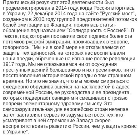
Практический результат этой деятельности был
продемонстрирован в 2014 году, когда Россия вторглась
в Украину. 22 декабря 2014 года на сайте "Русский мост",
созданном в 2010 году группой представителей потомков
белой эмиграции во Франции, появилась статья-
обращение под названием "Солидарность с Россией". В
тексте, под которым поставили свои подписи более ста
потомков русской эмиграции, проживавших в Европе,
говорилось: "Мы ни в коей мере не отказываемся от
защиты тех ценностей, на которых нас воспитывали
наши предки, обреченные на изгнание после революции
1917 года. Мы не отказываемся ни от осуждения
преступных деяний большевиков и их преемников, ни от
восстановления исторической правды о том страшном
времени. Но это не значит, что мы можем смириться с
ежедневно обрушивающейся на нас клеветой в адрес
современной России, ее руководства и ее президента,
которых подвергают санкциям и смешивают с грязью
вопреки элементарному здравому смыслу. Эта
саморазрушительная для европейских стран нелепая
затея заставляет серьезно задуматься всех тех, кто
усматривает в ней стремление Запада скорее
воспрепятствовать развитию России, чем уладить кризис
в Украине".