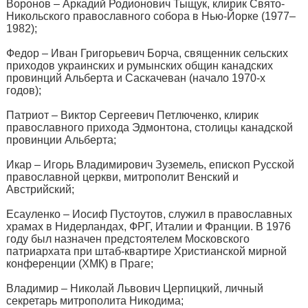
Воронов – Аркадий Родионович Тыщук, клирик Свято-
Никольского православного собора в Нью-Йорке (1977–
1982);
Федор – Иван Григорьевич Борча, священник сельских
приходов украинских и румынских общин канадских
провинций Альберта и Саскачеван (начало 1970-х
годов);
Патриот – Виктор Сергеевич Петлюченко, клирик
православного прихода Эдмонтона, столицы канадской
провинции Альберта;
Икар – Игорь Владимирович Зуземель, епископ Русской
православной церкви, митрополит Венский и
Австрийский;
Есауленко – Иосиф Пустоутов, служил в православных
храмах в Нидерландах, ФРГ, Италии и Франции. В 1976
году был назначен предстоятелем Московского
патриархата при штаб-квартире Христианской мирной
конференции (ХМК) в Праге;
Владимир – Николай Львович Церпицкий, личный
секретарь митрополита Никодима;