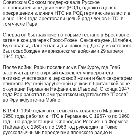
Советским Союзом поддерживала Русское
освободительное движение (РОД), однако в целях
прекращения влияния НТС на РОД германские власти в
июне 1944 года арестовали целый ряд членов НТС, в
том числе Рара.
Сперва он был заключен в тюрьме гестапо в Бреславле,
затем в концлагерях Гросс-Розен, Саксенгаузен, Шлибен,
Бухенвальд, Лангензальца и, наконец, Дахау, из которого
был освобожден американскими войсками 29 апреля
1945 года.
После войны Рары поселились в Гамбурге, где Глеб
закончил архитектурный факультет университета,
активно участвовал в церковной жизни и был секретарем
епископа Русской зарубежной церкви в британской зоне
оккупации Германии Нафанаила (Львова). С конца 1947
года Рар работал в эмигрантском издательстве "Посев"
во Франкфурте-на-Майне.
В 1949–1950 годах он с семьей находился в Марокко, с
1950 года работал в НТС в Германии. С 1957-го по 1960
год – на радиостанции "Свободная Россия" на Формозе
(Тайване), с 1960-го по 1963 год руководил в Токио
русскоязычными передачами японского радио и