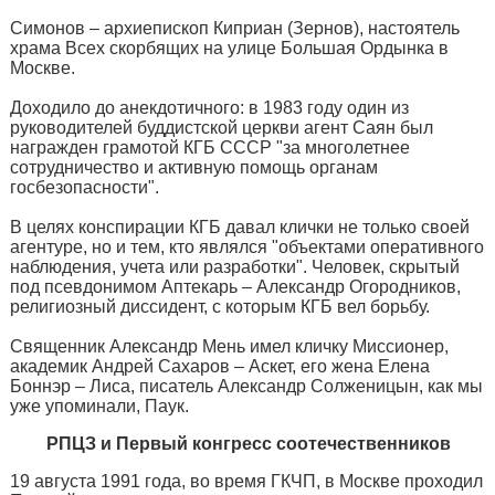
Симонов – архиепископ Киприан (Зернов), настоятель
храма Всех скорбящих на улице Большая Ордынка в
Москве.
Доходило до анекдотичного: в 1983 году один из
руководителей буддистской церкви агент Саян был
награжден грамотой КГБ СССР "за многолетнее
сотрудничество и активную помощь органам
госбезопасности".
В целях конспирации КГБ давал клички не только своей
агентуре, но и тем, кто являлся "объектами оперативного
наблюдения, учета или разработки". Человек, скрытый
под псевдонимом Аптекарь – Александр Огородников,
религиозный диссидент, с которым КГБ вел борьбу.
Священник Александр Мень имел кличку Миссионер,
академик Андрей Сахаров – Аскет, его жена Елена
Боннэр – Лиса, писатель Александр Солженицын, как мы
уже упоминали, Паук.
РПЦЗ и Первый конгресс соотечественников
19 августа 1991 года, во время ГКЧП, в Москве проходил