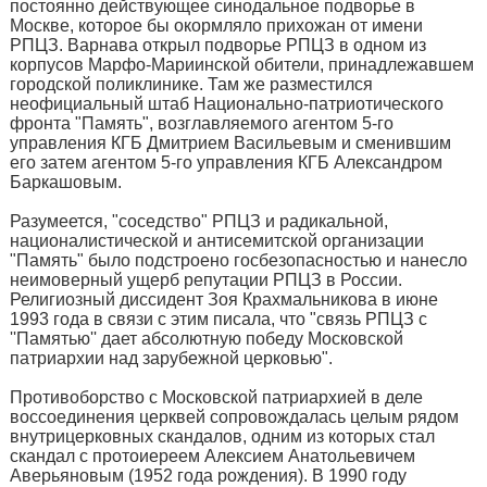
постоянно действующее синодальное подворье в
Москве, которое бы окормляло прихожан от имени
РПЦЗ. Варнава открыл подворье РПЦЗ в одном из
корпусов Марфо-Мариинской обители, принадлежавшем
городской поликлинике. Там же разместился
неофициальный штаб Национально-патриотического
фронта "Память", возглавляемого агентом 5-го
управления КГБ Дмитрием Васильевым и сменившим
его затем агентом 5-го управления КГБ Александром
Баркашовым.
Разумеется, "соседство" РПЦЗ и радикальной,
националистической и антисемитской организации
"Память" было подстроено госбезопасностью и нанесло
неимоверный ущерб репутации РПЦЗ в России.
Религиозный диссидент Зоя Крахмальникова в июне
1993 года в связи с этим писала, что "связь РПЦЗ с
''Памятью'' дает абсолютную победу Московской
патриархии над зарубежной церковью".
Противоборство с Московской патриархией в деле
воссоединения церквей сопровождалась целым рядом
внутрицерковных скандалов, одним из которых стал
скандал с протоиереем Алексием Анатольевичем
Аверьяновым (1952 года рождения). В 1990 году