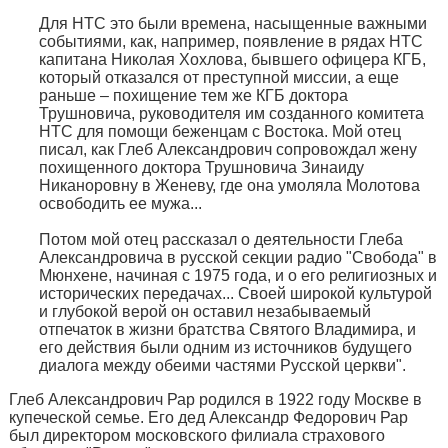
Для НТС это были времена, насыщенные важными
событиями, как, например, появление в рядах НТС
капитана Николая Хохлова, бывшего офицера КГБ,
который отказался от преступной миссии, а еще
раньше – похищение тем же КГБ доктора
Трушновича, руководителя им созданного комитета
НТС для помощи беженцам с Востока. Мой отец
писал, как Глеб Александрович сопровождал жену
похищенного доктора Трушновича Зинаиду
Никаноровну в Женеву, где она умоляла Молотова
освободить ее мужа...
Потом мой отец рассказал о деятельности Глеба
Александровича в русской секции радио "Свобода" в
Мюнхене, начиная с 1975 года, и о его религиозных и
исторических передачах... Своей широкой культурой
и глубокой верой он оставил незабываемый
отпечаток в жизни братства Святого Владимира, и
его действия были одним из источников будущего
диалога между обеими частями Русской церкви".
Глеб Александрович Рар родился в 1922 году Москве в
купеческой семье. Его дед Александр Федорович Рар
был директором московского филиала страхового