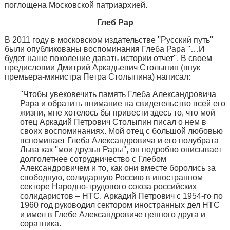
поглощена Московской патриархией.
Глеб Рар
В 2011 году в московском издательстве ''Русский путь''
были опубликованы воспоминания Глеба Рара ''…И
будет наше поколение давать истории отчет''. В своем
предисловии Дмитрий Аркадьевич Столыпин (внук
премьера-министра Петра Столыпина) написал:
''Чтобы увековечить память Глеба Александровича
Рара и обратить внимание на свидетельство всей его
жизни, мне хотелось бы привести здесь то, что мой
отец Аркадий Петрович Столыпин писал о нем в
своих воспоминаниях. Мой отец с большой любовью
вспоминает Глеба Александровича и его полубрата
Льва как ''мои друзья Рары'', он подробно описывает
долголетнее сотрудничество с Глебом
Александровичем и то, как они вместе боролись за
свободную, солидарную Россию в иностранном
секторе Народно-трудового союза российских
солидаристов – НТС. Аркадий Петрович с 1954-го по
1960 год руководил сектором иностранных дел НТС
и имел в Глебе Александровиче ценного друга и
соратника.