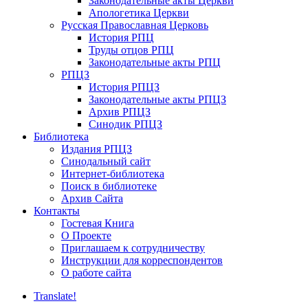
Законодательные акты Церкви
Апологетика Церкви
Русская Православная Церковь
История РПЦ
Труды отцов РПЦ
Законодательные акты РПЦ
РПЦЗ
История РПЦЗ
Законодательные акты РПЦЗ
Архив РПЦЗ
Синодик РПЦЗ
Библиотека
Издания РПЦЗ
Синодальный сайт
Интернет-библиотека
Поиск в библиотеке
Архив Сайта
Контакты
Гостевая Книга
О Проекте
Приглашаем к сотрудничеству
Инструкции для корреспондентов
О работе сайта
Translate!