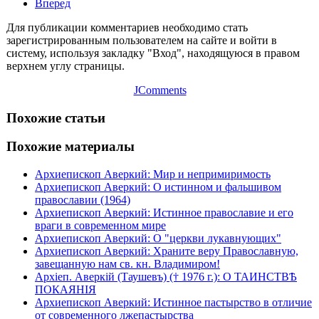
Вперед
Для публикации комментариев необходимо стать
зарегистрированным пользователем на сайте и войти в
систему, используя закладку "Вход", находящуюся в правом
верхнем углу страницы.
JComments
Похожие статьи
Похожие материалы
Архиепископ Аверкий: Мир и непримиримость
Архиепископ Аверкий: О истинном и фальшивом
православии (1964)
Архиепископ Аверкий: Истинное православие и его
враги в современном мире
Архиепископ Аверкий: О "церкви лукавнующих"
Архиепископ Аверкий: Храните веру Православную,
завещанную нам св. кн. Владимиром!
Архіеп. Аверкій (Таушевъ) († 1976 г.): О ТАИНСТВѢ
ПОКАЯНІЯ
Архиепископ Аверкий: Истинное пастырство в отличие
от современного лжепастырства