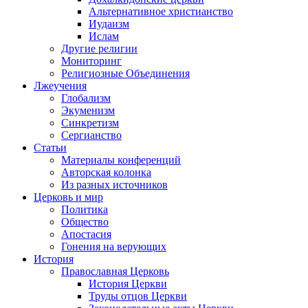
Альтернативное христианство
Иудаизм
Ислам
Другие религии
Мониторинг
Религиозные Объединения
Лжеучения
Глобализм
Экуменизм
Синкретизм
Сергианство
Статьи
Материалы конференций
Авторская колонка
Из разных источников
Церковь и мир
Политика
Общество
Апостасия
Гонения на верующих
История
Православная Церковь
История Церкви
Труды отцов Церкви