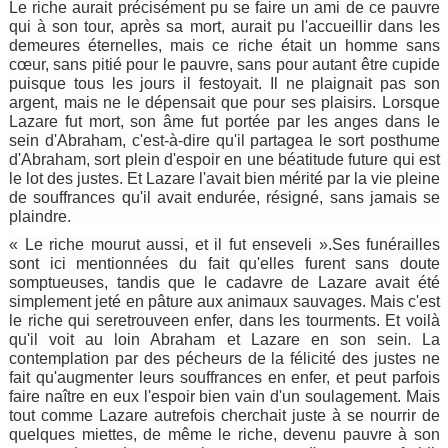
Le riche aurait précisément pu se faire
un
ami de ce pauvre
qui à son tour, après sa mort, aurait pu l'accueillir dans les
demeures éternelles, mais ce riche était un homme sans
cœur, sans pitié pour le pauvre, sans pour autant être cupide
puisque tous les jours il festoyait. Il ne plaignait pas son
argent, mais ne le dépensait que pour ses plaisirs. Lorsque
Lazare fut mort, son âme fut portée par les anges dans le
sein d'Abraham, c'est-à-dire qu'il partagea le sort posthume
d'Abraham, sort plein d'espoir en une béatitude future qui est
le lot des justes. Et Lazare l'avait bien mérité par la vie pleine
de souffrances qu'il avait endurée, résigné, sans jamais se
plaindre.
« Le riche mourut aussi, et il fut enseveli ».Ses funérailles
sont ici mentionnées du fait qu'elles furent sans doute
somptueuses, tandis que le cadavre de Lazare avait été
simplement jeté en pâture aux animaux sauvages. Mais c'est
le riche qui seretrouveen enfer, dans les tourments. Et voilà
qu'il voit au loin Abraham et Lazare en son sein. La
contemplation par des pécheurs de la félicité des justes ne
fait qu'augmenter leurs souffrances en enfer, et peut parfois
faire naître en eux l'espoir bien vain d'un soulagement. Mais
tout comme Lazare autrefois cherchait juste à se nourrir de
quelques miettes, de même le riche, devenu pauvre à son