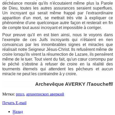
déchéance morale qu'ils n'écoutaient même plus la Parole
de Dieu, toutes les autres assurances seraient superflues.
Un incroyant qui serait même frappé par l'extraordinaire
apparition d'un mort, se mettrait très vite à expliquer ce
phénomène d'une quelconque autre façon et resterait en fin
de compte tout aussi incroyant et impossible à corriger.
Pour preuve qu'il en est bien ainsi, nous le voyons dans
l'exemple de ces Juifs incroyants qui n'étaient en rien
convaincus par les innombrables signes et miracles que
réalisait notre Seigneur Jésus-Christ. Ils refusèrent même de
croire lorsqu'ils virent la résurrection de Lazare, ils pensèrent
même de le tuer. Tout vient du fait, qu'un cœur corrompu par
le péché s'obstine à refuser de croire en la réalité des
tourments éternels qui attendent les pécheurs et aucun
miracle ne peut les contraindre à y croire.
Archevêque AVERKY /Taoucheff/
Метки:
рпцз
,
архиепископ аверкий
Печать
E-mail
Назад