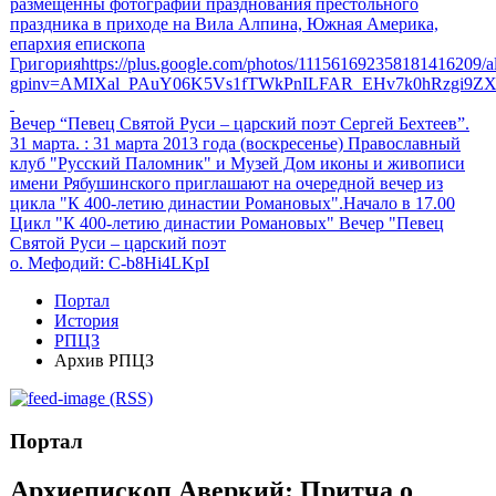
размещенны фотографии празднования престольного
праздника в приходе на Вила Алпина, Южная Америка,
епархия епископа
Григорияhttps://plus.google.com/photos/111561692358181416209
gpinv=AMIXal_PAuY06K5Vs1fTWkPnILFAR_EHv7k0hRzgi9Z
Вечер “Певец Святой Руси – царский поэт Сергей Бехтеев”.
31 марта.
: 31 марта 2013 года (воскресенье) Православный
клуб "Русский Паломник" и Музей Дом иконы и живописи
имени Рябушинского приглашают на очередной вечер из
цикла "К 400-летию династии Романовых".Начало в 17.00
Цикл "К 400-летию династии Романовых" Вечер "Певец
Святой Руси – царский поэт
о. Мефодий
: C-b8Hi4LKpI
Портал
История
РПЦЗ
Архив РПЦЗ
(RSS)
Портал
Архиепископ Аверкий: Притча о