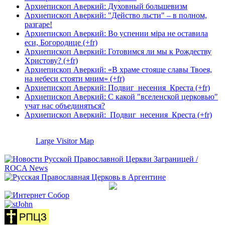
Архиепископ Аверкий: Духовный большевизм
Архиепископ Аверкий: "Действо льсти" – в полном,
разгаре!
Архиепископ Аверкий: Во успении мiра не оставила
еси, Богородице (+fr)
Архиепископ Аверкий: Готовимся ли мы к Рождеству
Христову? (+fr)
Архиепископ Аверкий: «В храме стояще славы Твоея,
на небеси стояти мним» (+fr)
Архиепископ Аверкий: Подвиг несения Креста (+fr)
Архиепископ Аверкий: С какой "вселенской церковью"
учат нас объединяться?
Архиепископ Аверкий: Подвиг несения Креста (+fr)
Large Visitor Map