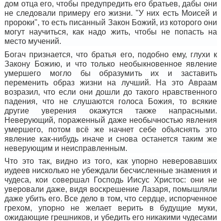
дом отца его, чтобы предупредить его братьев, дабы они
не следовали примеру его жизни. "У них есть Моисей и
пророки", то есть писанный Закон Божий, из которого они
могут научиться, как надо жить, чтобы не попасть на
место мучений.
Богач признается, что братья его, подобно ему, глухи к
Закону Божию, и что только необыкновенное явление
умершего могло бы образумить их и заставить
переменить образ жизни на лучший. На это Авраам
возразил, что если они дошли до такого нравственного
падения, что не слушаются голоса Божия, то всякие
другие уверения окажутся также напрасными.
Неверующий, пораженный даже необычностью явления
умершего, потом всё же начнет себе объяснять это
явление как-нибудь иначе и снова останется таким же
неверующим и неисправленным.
Что это так, видно из того, как упорно неверовавших
иудеев нисколько не убеждали бесчисленные знамения и
чудеса, кои совершал Господь Иисус Христос: они не
уверовали даже, видя воскрешение Лазаря, помышляли
даже убить его. Все дело в том, что сердце, испорченное
грехом, упорно не желает верить в будущие муки,
ожидающие грешников, и убедить его никакими чудесами