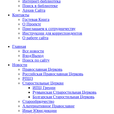
Интернет-библиотека
Поиск в библиотеке
Архив Сайта
Контакты
Гостевая Книга
О Проекте
Приглашаем к сотрудничеству
Инструкции для корреспондентов
О работе сайта
Главная
Все новости
Вход/Выход
Поиск по сайту
Новости
Православная Церковь
Российская Православная Церковь
РПЦЗ
Старостильные Церкви
ИПЦ Греции
Румынская Страростильная Церковь
Болгарская Старостильная Церковь
Старообрядчество
Альтернативное Православие
Иные Юрисдикции