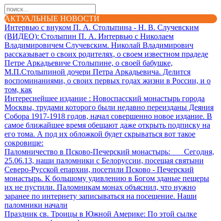
АКТУАЛЬНЫЕ НОВОСТИ
Интервью с внуком П. А. Столыпина - Н. В. Случевским
(ВИДЕО)
: Столыпин П. А. Интервью с Николаем
Владимировичем Случевским. Николай Владимирович
рассказывает о своих родителях, о своем известном прадеде
Петре Аркадьевиче Столыпине, о своей бабушке,
М.П.Столыпиной дочери Петра Аркадьевича. Делится
воспоминаниями, о своих первых годах жизни в России, и о
том, как
Интереснейшее издание
: Новоспасский монастырь города
Москвы, трудами которого были недавно переизданы Деяния
Собора 1917-1918 годов, начал совершенно новое издание. В
самое ближайшее время обещают даже открыть подписку на
его тома. А под их обложкой будет скрываться вот такое
сокровище:
Паломничество в Псково-Печерский монастырь
: Сегодня,
25.06.13, наши паломники с Белоруссии, посещая святыни
Северо-Русской епархии, посетили Псково - Печерский
монастырь. К большому удивлению в Богом зданые пещеры
их не пустили. Паломникам монах объяснил, что нужно
заранее по интернету записываться на посещение. Наши
паломники начали
Праздник св. Троицы в Южной Америке
: По этой сылке