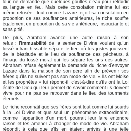
tour, ne demande que quelques gouttes d'eau pour refroidir
sa langue en feu. Mais cette consolation minime lui est
même refusée : tout comme Lazare reçoit sa consolation en
proportion de ses souffrances antérieures, le riche souffre
également en proportion de sa vie antérieure, insouciante et
sans pitié.
De plus, Abraham avance une autre raison à son
refus :
l'immuabilité
de la sentence Divine voulant qu'un
fossé infranchissable sépare le lieu où les justes jouissent
de la béatitude et le lieu de souffrance des pécheurs, à
l'image du fossé moral qui les sépare les uns des autres.
Abraham refuse également la demande du riche d'envoyer
Lazare dans la maison de son père afin de prévenir ses
frères qu'ils ne suivent pas son mode de vie. « Ils ont Moïse
et les prophètes » lui répond-il, c'est-à-dire qu'ils ont la Loi
écrite de Dieu qui leur permet de savoir comment ils doivent
vivre pour ne pas se retrouver dans le lieu des tourments
éternels.
Le riche reconnaît que ses frères sont tout comme lui sourds
à la Loi Divine et que seul un phénomène extraordinaire,
comme l'apparition d'un mort, pourrait leur faire entendre
raison et les amener à changer de mode de vie. Abraham
répondit à cela que s'ils en étaient arrivés à une telle