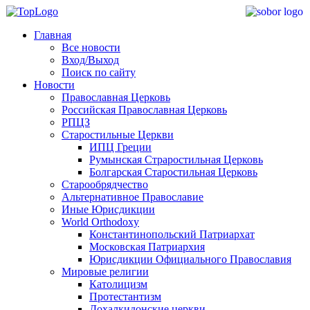
Главная
Все новости
Вход/Выход
Поиск по сайту
Новости
Православная Церковь
Российская Православная Церковь
РПЦЗ
Старостильные Церкви
ИПЦ Греции
Румынская Страростильная Церковь
Болгарская Старостильная Церковь
Старообрядчество
Альтернативное Православие
Иные Юрисдикции
World Orthodoxy
Константинопольский Патриархат
Московская Патриархия
Юрисдикции Официального Православия
Мировые религии
Католицизм
Протестантизм
Дохалкидонские церкви