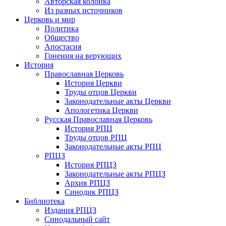
Авторская колонка
Из разных источников
Церковь и мир
Политика
Общество
Апостасия
Гонения на верующих
История
Православная Церковь
История Церкви
Труды отцов Церкви
Законодательные акты Церкви
Апологетика Церкви
Русская Православная Церковь
История РПЦ
Труды отцов РПЦ
Законодательные акты РПЦ
РПЦЗ
История РПЦЗ
Законодательные акты РПЦЗ
Архив РПЦЗ
Синодик РПЦЗ
Библиотека
Издания РПЦЗ
Синодальный сайт