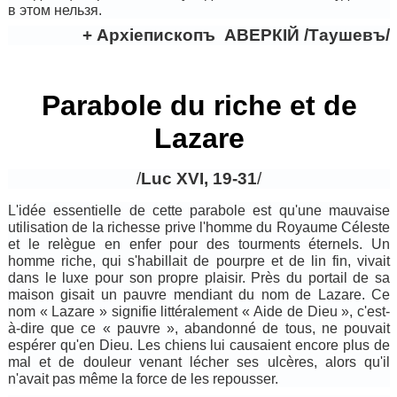
в этом нельзя.
+ Архiепископъ АВЕРКI
Й /Таушевъ/
Parabole du riche et de
Lazare
/
Luc
XVI, 19-31
/
L'idée essentielle de cette parabole est qu'une mauvaise
utilisation de la richesse prive l'homme du Royaume Céleste
et le relègue en enfer pour des tourments éternels. Un
homme riche, qui s'habillait de pourpre et de lin fin, vivait
dans le luxe pour son propre plaisir. Près du portail de sa
maison gisait un pauvre mendiant du nom de Lazare. Ce
nom « Lazare » signifie littéralement «
Aide de
Dieu », c'est-
à-dire que ce « pauvre », abandonné de tous, ne pouvait
espérer qu'en Dieu. Les chiens lui causaient encore plus de
mal et de douleur venant lécher ses ulcères, alors qu'il
n'avait pas même la force de les repousser.