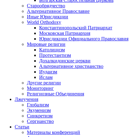
Болгарская Старостильная Церковь
Старообрядчество
Альтернативное Православие
Иные Юрисдикции
World Orthodoxy
Константинопольский Патриархат
Московская Патриархия
Юрисдикции Официального Православия
Мировые религии
Католицизм
Протестантизм
Дохалкидонские церкви
Альтернативное христианство
Иудаизм
Ислам
Другие религии
Мониторинг
Религиозные Объединения
Лжеучения
Глобализм
Экуменизм
Синкретизм
Сергианство
Статьи
Материалы конференций