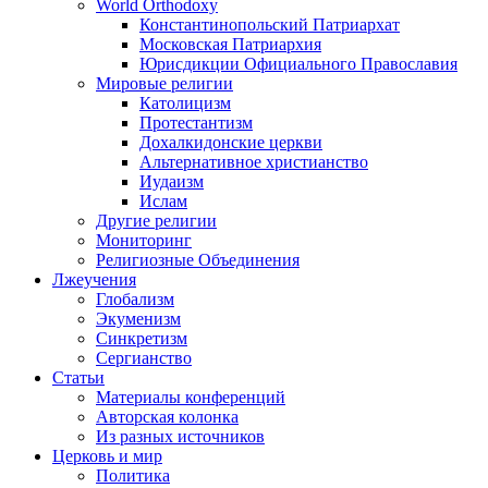
World Orthodoxy
Константинопольский Патриархат
Московская Патриархия
Юрисдикции Официального Православия
Мировые религии
Католицизм
Протестантизм
Дохалкидонские церкви
Альтернативное христианство
Иудаизм
Ислам
Другие религии
Мониторинг
Религиозные Объединения
Лжеучения
Глобализм
Экуменизм
Синкретизм
Сергианство
Статьи
Материалы конференций
Авторская колонка
Из разных источников
Церковь и мир
Политика