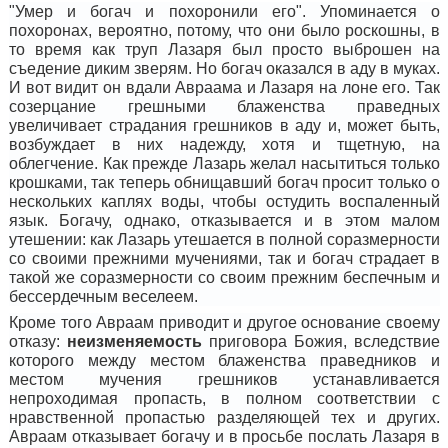
"Умер и богач и похоронили его". Упоминается о
похоронах, вероятно, потому, что они было роскошны, в
то время как труп Лазаря был просто выброшен на
съедение диким зверям. Но богач оказался в аду в муках.
И вот видит он вдали Авраама и Лазаря на лоне его. Так
созерцание грешными блаженства праведных
увеличивает страдания грешников в аду и, может быть,
возбуждает в них надежду, хотя и тщетную, на
облегчение. Как прежде Лазарь желал насытиться только
крошками, так теперь обнищавший богач просит только о
нескольких каплях воды, чтобы остудить воспаленный
язык. Богачу, однако, отказывается и в этом малом
утешении: как Лазарь утешается в полной соразмерности
со своими прежними мучениями, так и богач страдает в
такой же соразмерности со своим прежним беспечным и
бессердечным веселеем.
Кроме того Авраам приводит и другое основание своему
отказу:
неизменяемость
приговора Божия, вследствие
которого между местом блаженства праведников и
местом мучения грешников устанавливается
непроходимая пропасть, в полном соответствии с
нравственной пропастью разделяющей тех и других.
Авраам отказывает богачу и в просьбе послать Лазаря в