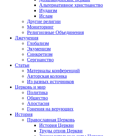
Альтернативное христианство
Иудаизм
Ислам
Другие религии
Мониторинг
Религиозные Объединения
Лжеучения
Глобализм
Экуменизм
Синкретизм
Сергианство
Статьи
Материалы конференций
Авторская колонка
Из разных источников
Церковь и мир
Политика
Общество
Апостасия
Гонения на верующих
История
Православная Церковь
История Церкви
Труды отцов Церкви