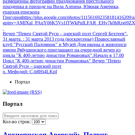
размещенны фотографии празднования престольного
праздника в приходе на Вила Алпина, Южная Америка,
епархия епископа
Григорияhttps://plus.google.com/photos/111561692358181416209
gpinv=AMIXal_PAuY06K5Vs1fTWkPnILFAR_EHv7k0hRzgi9Z
Вечер “Певец Святой Руси – царский поэт Сергей Бехтеев”.
31 марта.
: 31 марта 2013 года (воскресенье) Православный
клуб "Русский Паломник" и Музей Дом иконы и живописи
имени Рябушинского приглашают на очередной вечер из
цикла "К 400-летию династии Романовых".Начало в 17.00
Цикл "К 400-летию династии Романовых" Вечер "Певец
Святой Руси – царский поэт
о. Мефодий
: C-b8Hi4LKpI
Портал
(RSS)
Портал
Кол-во строк:
Архиепископ Аверкий: Подвиг