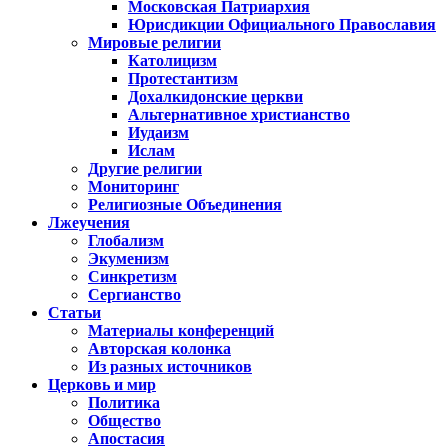
Московская Патриархия
Юрисдикции Официального Православия
Мировые религии
Католицизм
Протестантизм
Дохалкидонские церкви
Альтернативное христианство
Иудаизм
Ислам
Другие религии
Мониторинг
Религиозные Объединения
Лжеучения
Глобализм
Экуменизм
Синкретизм
Сергианство
Статьи
Материалы конференций
Авторская колонка
Из разных источников
Церковь и мир
Политика
Общество
Апостасия