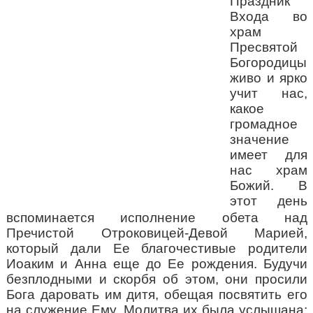
Праздник
Входа во
храм
Пресвятой
Богородицы
живо и ярко
учит нас,
какое
громадное
значение
имеет для
нас храм
Божий. В
этот день
вспоминается исполнение обета над
Пречистой Отроковицей-Девой Марией,
который дали Ее благочестивые родители
Иоаким и Анна еще до Ее рождения. Будучи
безплодными и скорбя об этом, они просили
Бога даровать им дитя, обещая посвятить его
на служение Ему. Молитва их была услышана: