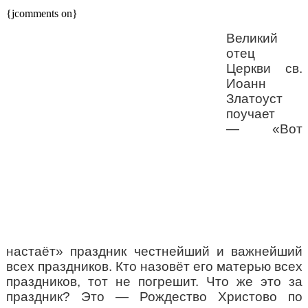
{jcomments on}
В
еликий
отец
Церкви св.
Иоанн
Златоуст
поучает
—
«Вот
наста
ё
т»
праздник честнейший и важнейший
всех праздников. Кто
назов
ё
т
его матерью всех
праздников, тот не погрешит. Что же это за
праздник? Это — Рождество Христово по