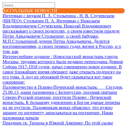
АКТУАЛЬНЫЕ НОВОСТИ
Интервью с внуком П. А. Столыпина - Н. В. Случевским
(ВИДЕО)
: Столыпин П. А. Интервью с Николаем
Владимировичем Случевским. Николай Владимирович
рассказывает о своих родителях, о своем известном прадеде
Петре Аркадьевиче Столыпине, о своей бабушке,
М.П.Столыпиной дочери Петра Аркадьевича. Делится
воспоминаниями, о своих первых годах жизни в России, и о
том, как
Интереснейшее издание
: Новоспасский монастырь города
Москвы, трудами которого были недавно переизданы Деяния
Собора 1917-1918 годов, начал совершенно новое издание. В
самое ближайшее время обещают даже открыть подписку на
его тома. А под их обложкой будет скрываться вот такое
сокровище:
Паломничество в Псково-Печерский монастырь
: Сегодня,
25.06.13, наши паломники с Белоруссии, посещая святыни
Северо-Русской епархии, посетили Псково - Печерский
монастырь. К большому удивлению в Богом зданые пещеры
их не пустили. Паломникам монах объяснил, что нужно
заранее по интернету записываться на посещение. Наши
паломники начали
Праздник св. Троицы в Южной Америке
: По этой сылке