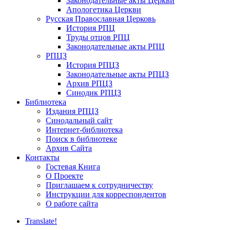
Законодательные акты Церкви
Апологетика Церкви
Русская Православная Церковь
История РПЦ
Труды отцов РПЦ
Законодательные акты РПЦ
РПЦЗ
История РПЦЗ
Законодательные акты РПЦЗ
Архив РПЦЗ
Синодик РПЦЗ
Библиотека
Издания РПЦЗ
Синодальный сайт
Интернет-библиотека
Поиск в библиотеке
Архив Сайта
Контакты
Гостевая Книга
О Проекте
Приглашаем к сотрудничеству
Инструкции для корреспондентов
О работе сайта
Translate!