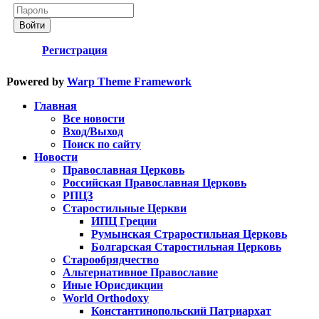
Войти
Регистрация
Powered by
Warp Theme Framework
Главная
Все новости
Вход/Выход
Поиск по сайту
Новости
Православная Церковь
Российская Православная Церковь
РПЦЗ
Старостильные Церкви
ИПЦ Греции
Румынская Страростильная Церковь
Болгарская Старостильная Церковь
Старообрядчество
Альтернативное Православие
Иные Юрисдикции
World Orthodoxy
Константинопольский Патриархат