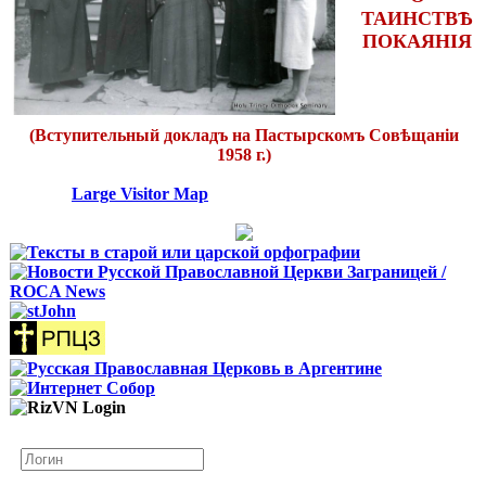
ТАИНСТВѢ
ПОКАЯНІЯ
(Вступительный докладъ на Пастырскомъ Совѣщаніи
1958 г.)
Large Visitor Map
Логин
Пароль