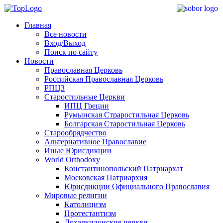
Главная
Все новости
Вход/Выход
Поиск по сайту
Новости
Православная Церковь
Российская Православная Церковь
РПЦЗ
Старостильные Церкви
ИПЦ Греции
Румынская Страростильная Церковь
Болгарская Старостильная Церковь
Старообрядчество
Альтернативное Православие
Иные Юрисдикции
World Orthodoxy
Константинопольский Патриархат
Московская Патриархия
Юрисдикции Официального Православия
Мировые религии
Католицизм
Протестантизм
Дохалкидонские церкви