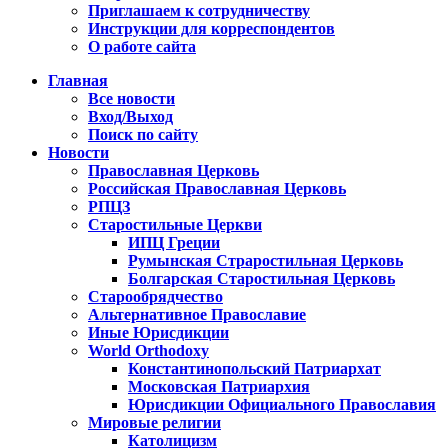
Приглашаем к сотрудничеству
Инструкции для корреспондентов
О работе сайта
Главная
Все новости
Вход/Выход
Поиск по сайту
Новости
Православная Церковь
Российская Православная Церковь
РПЦЗ
Старостильные Церкви
ИПЦ Греции
Румынская Страростильная Церковь
Болгарская Старостильная Церковь
Старообрядчество
Альтернативное Православие
Иные Юрисдикции
World Orthodoxy
Константинопольский Патриархат
Московская Патриархия
Юрисдикции Официального Православия
Мировые религии
Католицизм