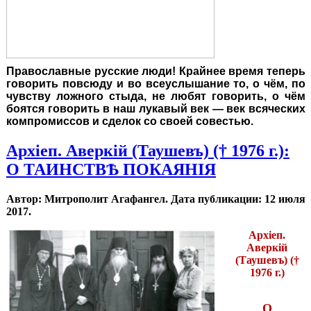
Православные русские люди! Крайнее время теперь
говорить повсюду и во всеуслышание то, о чём, по
чувству ложного стыда, не любят говорить, о чём
боятся говорить в наш лукавый век — век всяческих
компромиссов и сделок со своей совестью.
Архіеп. Аверкій (Таушевъ) († 1976 г.):
О ТАИНСТВѢ ПОКАЯНІЯ
Автор: Митрополит Агафангел. Дата публикации:
12 июля
2017
.
Архіеп.
Аверкій
(Таушевъ) (†
1976 г.)
О