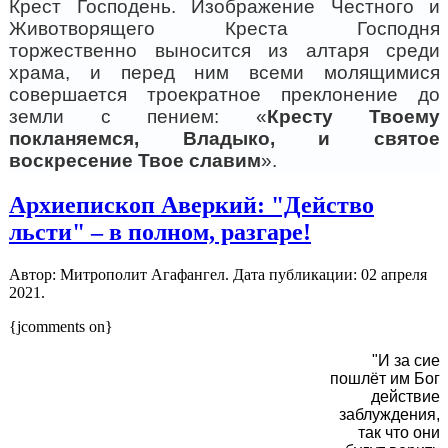
Крест Господень. Изображение Честного и
Животворящего Креста Господня
торжественно выносится из алтаря среди
храма, и перед ним всеми молящимися
совершается троекратное преклонение до
земли с пением: «
Кресту Твоему
покланяемся, Владыко, и святое
воскресение Твое славим
».
Архиепископ Аверкий: "Действо
льсти" – в полном, разгаре!
Автор: Митрополит Агафангел. Дата публикации:
02 апреля
2021
.
{jcomments on}
"И за сие
пошлёт им Бог
действие
заблуждения,
так что они