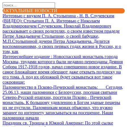
АКТУАЛЬНЫЕ НОВОСТИ
Интервью с внуком П. А. Столыпина - Н. В. Случевским
(ВИДЕО)
: Столыпин П. А. Интервью с Николаем
Владимировичем Случевским. Николай Владимирович
рассказывает о своих родителях, о своем известном прадеде
Петре Аркадьевиче Столыпине, о своей бабушке,
М.П.Столыпиной дочери Петра Аркадьевича. Делится
воспоминаниями, о своих первых годах жизни в России, и о
том, как
Интереснейшее издание
: Новоспасский монастырь города
Москвы, трудами которого были недавно переизданы Деяния
Собора 1917-1918 годов, начал совершенно новое издание. В
самое ближайшее время обещают даже открыть подписку на
его тома. А под их обложкой будет скрываться вот такое
сокровище:
Паломничество в Псково-Печерский монастырь
: Сегодня,
25.06.13, наши паломники с Белоруссии, посещая святыни
Северо-Русской епархии, посетили Псково - Печерский
монастырь. К большому удивлению в Богом зданые пещеры
их не пустили. Паломникам монах объяснил, что нужно
заранее по интернету записываться на посещение. Наши
паломники начали
Праздник св. Троицы в Южной Америке
: По этой сылке