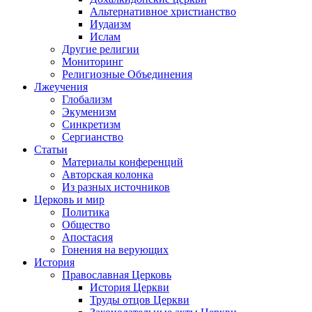
Альтернативное христианство
Иудаизм
Ислам
Другие религии
Мониторинг
Религиозные Объединения
Лжеучения
Глобализм
Экуменизм
Синкретизм
Сергианство
Статьи
Материалы конференций
Авторская колонка
Из разных источников
Церковь и мир
Политика
Общество
Апостасия
Гонения на верующих
История
Православная Церковь
История Церкви
Труды отцов Церкви