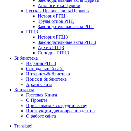
Законодательные акты Церкви
Апологетика Церкви
Русская Православная Церковь
История РПЦ
Труды отцов РПЦ
Законодательные акты РПЦ
РПЦЗ
История РПЦЗ
Законодательные акты РПЦЗ
Архив РПЦЗ
Синодик РПЦЗ
Библиотека
Издания РПЦЗ
Синодальный сайт
Интернет-библиотека
Поиск в библиотеке
Архив Сайта
Контакты
Гостевая Книга
О Проекте
Приглашаем к сотрудничеству
Инструкции для корреспондентов
О работе сайта
Translate!