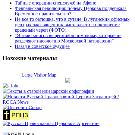
Тайные операции спецслужб на Афоне
Февральская революция: почему Церковь поддержала
Временное правительство?
Не все то батюшка, что в сутане. В луганских офисных
центрах лжесвященник выставляет на поклонение
краденый череп (ФОТО)
"Я знаю много священников помоложе, которые не
разделяют идеологию Московской патриархии"
Назад в советское будущее
Похожие материалы
Large Visitor Map