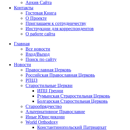
Архив Сайта
Контакты
Гостевая Книга
О Проекте
Приглашаем к сотрудничеству
Инструкции для корреспондентов
О работе сайта
Главная
Все новости
Вход/Выход
Поиск по сайту
Новости
Православная Церковь
Российская Православная Церковь
РПЦЗ
Старостильные Церкви
ИПЦ Греции
Румынская Страростильная Церковь
Болгарская Старостильная Церковь
Старообрядчество
Альтернативное Православие
Иные Юрисдикции
World Orthodoxy
Константинопольский Патриархат