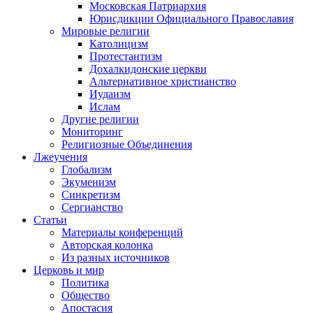
Московская Патриархия
Юрисдикции Официального Православия
Мировые религии
Католицизм
Протестантизм
Дохалкидонские церкви
Альтернативное христианство
Иудаизм
Ислам
Другие религии
Мониторинг
Религиозные Объединения
Лжеучения
Глобализм
Экуменизм
Синкретизм
Сергианство
Статьи
Материалы конференций
Авторская колонка
Из разных источников
Церковь и мир
Политика
Общество
Апостасия