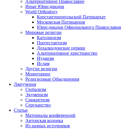
Альтернативное Православие
Иные Юрисдикции
World Orthodoxy
Константинопольский Патриархат
Московская Патриархия
Юрисдикции Официального Православия
Мировые религии
Католицизм
Протестантизм
Дохалкидонские церкви
Альтернативное христианство
Иудаизм
Ислам
Другие религии
Мониторинг
Религиозные Объединения
Лжеучения
Глобализм
Экуменизм
Синкретизм
Сергианство
Статьи
Материалы конференций
Авторская колонка
Из разных источников