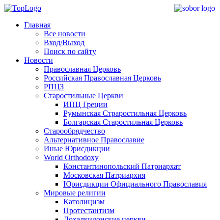
Главная
Все новости
Вход/Выход
Поиск по сайту
Новости
Православная Церковь
Российская Православная Церковь
РПЦЗ
Старостильные Церкви
ИПЦ Греции
Румынская Страростильная Церковь
Болгарская Старостильная Церковь
Старообрядчество
Альтернативное Православие
Иные Юрисдикции
World Orthodoxy
Константинопольский Патриархат
Московская Патриархия
Юрисдикции Официального Православия
Мировые религии
Католицизм
Протестантизм
Дохалкидонские церкви