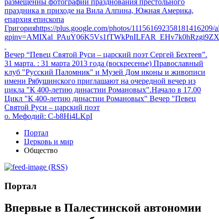
размещенны фотографии празднования престольного
праздника в приходе на Вила Алпина, Южная Америка,
епархия епископа
Григорияhttps://plus.google.com/photos/111561692358181416209
gpinv=AMIXal_PAuY06K5Vs1fTWkPnILFAR_EHv7k0hRzgi9Z
Вечер “Певец Святой Руси – царский поэт Сергей Бехтеев”.
31 марта.
: 31 марта 2013 года (воскресенье) Православный
клуб "Русский Паломник" и Музей Дом иконы и живописи
имени Рябушинского приглашают на очередной вечер из
цикла "К 400-летию династии Романовых".Начало в 17.00
Цикл "К 400-летию династии Романовых" Вечер "Певец
Святой Руси – царский поэт
о. Мефодий
: C-b8Hi4LKpI
Портал
Церковь и мир
Общество
(RSS)
Портал
Впервые в Палестинской автономии