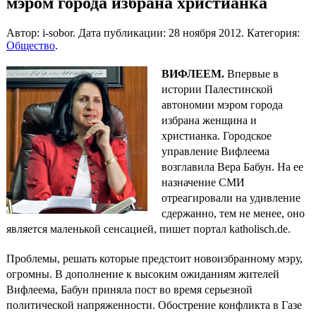
мэром города избрана христианка
Автор: i-sobor. Дата публикации:
28 ноября 2012
. Категория:
Общество
.
ВИФЛЕЕМ.
Впервые в
истории Палестинской
автономии мэром города
избрана женщина и
христианка. Городское
управление Вифлеема
возглавила Вера Бабун. На ее
назначение СМИ
отреагировали на удивление
сдержанно, тем не менее, оно
является маленькой сенсацией, пишет портал katholisch.de.
Проблемы, решать которые предстоит новоизбранному мэру,
огромны. В дополнение к высоким ожиданиям жителей
Вифлеема, Бабун приняла пост во время серьезной
политической напряженности. Обострение конфликта в Газе