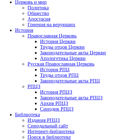
Церковь и мир
Политика
Общество
Апостасия
Гонения на верующих
История
Православная Церковь
История Церкви
Труды отцов Церкви
Законодательные акты Церкви
Апологетика Церкви
Русская Православная Церковь
История РПЦ
Труды отцов РПЦ
Законодательные акты РПЦ
РПЦЗ
История РПЦЗ
Законодательные акты РПЦЗ
Архив РПЦЗ
Синодик РПЦЗ
Библиотека
Издания РПЦЗ
Синодальный сайт
Интернет-библиотека
Поиск в библиотеке