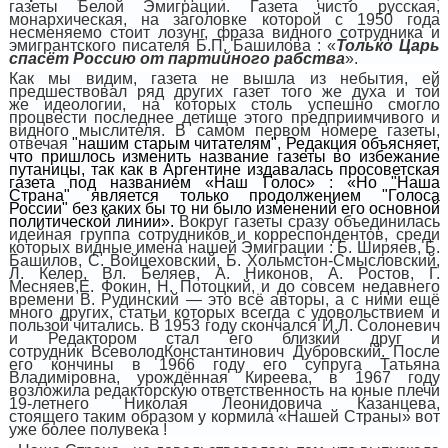
газеты Белой Эмиграции. Газета чисто русская,
монархическая, на заголовке которой с 1950 года
несменяемо стоит лозунг, фраза видного сотрудника и
эмигрантского писателя Б.П. Башилова : «
Только Царь
спасёт Россию от партийного рабства
».
Как мы видим, газета не вышла из небытия, ей
предшествовал ряд других газет того же духа и той
же идеологии, на которых столь успешно смогло
процвести последнее детище этого предприимчивого и
видного мыслителя. В самом первом номере газеты,
отвечая
"
нашим старым читателям
",
Редакция объясняет,
что пришлось изменить название газеты
во избежание
путаницы
, так как в Аргентине издавалась просоветская
газета под названием «Наш Голос» : «
Но
"
Наша
Страна
"
является только продолжением
"
Голоса
России
"
без каких бы то ни было изменений его основной
политической линии».
Вокруг газеты сразу объединилась
идейная группа сотрудников и корреспондентов, среди
которых видные имена нашей Эмиграции : Б. Ширяев, Б.
Башилов, С. Войцеховский, Б. Хольмстон-Смысловский,
Л. Келер, Вл. Беляев, А. Никонов, А. Ростов, Г.
Месняев,Е. Фокин, Н. Потоцкий, и до совсем недавнего
времени В. Рудинский — это всё авторы, а с ними ещё
много других, статьи которых всегда с удовольствием и
пользой читались. В 1953 году скончался И.Л. Солоневич
и Редактором стал его близкий друг и
сотрудник ВсеволодКонстантинович Дубровский. После
его кончины в 1966 году его супруга Татьяна
Владим
i
ровна, урождённая Киреева, в 1967 году
возложила редакторскую ответственность на юные плечи
19-летнего Николая Леонидовича Казанцева,
стоящего таким образом у кормила «Нашей Страны» вот
уже более полувека !