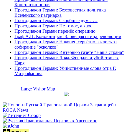
Константинополя
Протодиакон Герман: Безсовестная политика
Вселенского патриарха
Протодиакон Герман: Скорбные думы …
Протодиакон Герман: Не томос, а хаос
Протодиакон Герман перенёс операцию
Граф А.П. Коновницын: Зловещая птица революции
Протодиакон Герман: Наконец серьёзно взялись за
собирание ''осколков''
Протодиакон Герман: Интервью газете "Наша страна"
Протодиакон Герман: Ложь Февраля и убийство св.
Царя
Протодиакон Герман: Убийственные слова отца Г.
Митрофанова
Large Visitor Map