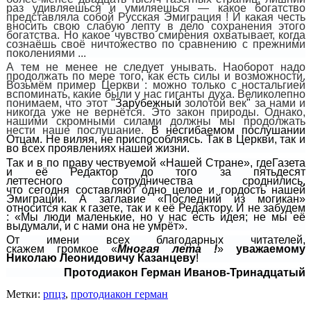
раз удивляешься и умиляешься — какое богатство
представляла собой Русская Эмиграция ! И какая честь
вносить свою слабую лепту в дело сохранения этого
богатства. Но какое чувство смирения охватывает, когда
сознаёшь своё ничтожество по сравнению с прежними
поколениями ...
А тем не менее не следует унывать. Наоборот надо
продолжать по мере того, как есть силы и возможности.
Возьмём пример Церкви : можно только с ностальгией
вспоминать, какие были у нас гиганты духа. Великолепно
понимаем, что этот
"
Зарубежный
золотой век
"
за нами и
никогда уже не вернётся. Это закон природы. Однако,
нашими скромными силами должны мы продолжать
нести наше послушание.
В
несгибаемом
послушании
Отцам. Не виляя, не приспособляясь.
Так в Церкви, так и
во всех проявлениях нашей жизни.
Так и в
по праву чествуемой
«Нашей Стран
е
»,
где
Газета
и её Редактор до того за пятьдесят
лет
тесного
сотрудничества сроднились,
что
сегодня
составляют одно целое и
гордость нашей
Эмиграции. А
заглавие «Последний из могикан»
относится
как
к газете
, так и
к
её
Редактору
.
И не забудем
:
«Мы люди маленькие, но у нас есть идея; не мы её
выдумали, и с нами она не умрёт».
От имени всех благод
арных
читателей,
скаж
ем
гр
омкое
«
Многая лета !
»
уважаемому
Николаю Леонидовичу Казанцеву
!
Протодиакон Ге
р
ман Иванов-Тринадцатый
Метки:
рпцз
,
протодиакон герман