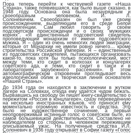
Пора теперь перейти к чествуемой газете «Наша
Страна», также появившаяся,
как было выше сказано,
в
1948 году. Основана она была незаурядным и
своеобразным человеком, И. Л.
С
о
лоневичем.
Своеобразен он был уже своим
происхождением,
выделяющ
и
м
его
в среде Белой
интеллигенции. Сам любил говорить о своём
подсоветском происхождении и о своих
"
мужицких
корнях
"
. «Я единственный подсоветский свидетель
проповедующий монархизм от имени подсоветского
мужика. Я – один из очень немногих людей эмиграции,
которые от Монархии не имели ровно ничего… кроме
строительства Российской Империи. Я – единственный
из подсоветских свидетелей, пытающихся организовать
какой-то, пока хотя бы только психологический, мост
между теми, кто сидит в колхозах и концлагерях
советского ада, и теми, кто сидит в такси и в
лабораториях зарубежного рассеяния». В этом
автобиографическом откровении проглядывает весь
идеологический облик
и
творческ
ая
линия
основателя
«Нашей Страны».
До 1934 года он находился в заключении в жутком
лагере на Соловках, откуда ему удаётся чудом бежать.
Вырвавшись на свободу он пишет книгу-свидетельство о
пережитом «Россия в концлагере», сразу переведённую
на несколько иностранных языков, что приносит ему
моментально огромную известность и средства. Это
было не художественное сочинение, а первый
неопровержимый истинный голос о советском быте, из
самой большевицкой действительности. Составлено не
наблюдателем со стороны, а человеком пережившим
описываемый ужас. На полученные средства И.Л.
Солоневич в 1936 году открывает в Софии газету «Голос