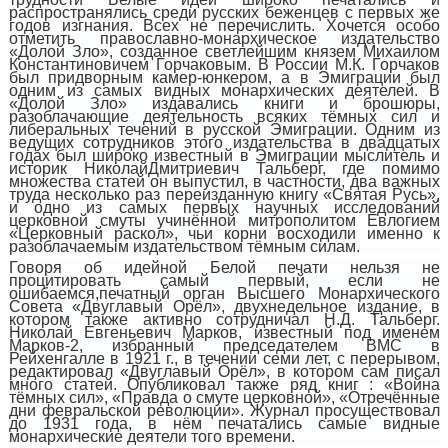
распространялись среди русских беженцев с первых же
годов изгнания. Всех не перечислить. Хочется особо
отметить православно-монархическое издательство
«Долой Зло», созданное светлейшим князем Михаилом
Константиновичем
Горчаковым.
В
России
М.К. Горчаков
был придворным камер-юнкером, а в Эмиграции был
одним из самых видных монархических деятелей. В
«Долой Зло»
издавались книги и брошюры,
разоблачающие деятельность всяких тёмных сил и
либеральных течений в русской Эмиграции. Одним из
ведущих сотрудников этого издательства в двадцатых
годах был широко известный в Эмиграции мыслитель и
историк Н
иколай
Д
митриевич
Тальберг, где помимо
множества статей
он выпустил, в частности, два важных
труда несколько раз переизданную книгу «Святая Русь»,
и одно
из самых первых научных исследований
церковной смуты учинённой митрополитом Евлогием
«Церковный раскол», чьи корни восходили именно к
разоблачаемым издательством тёмным силам.
Говоря об идейной Белой печати нельзя не
процитировать самый первый, если не
ошибаемся,
печатный орган Высшего Монархического
Совета «Двуглавый Орёл»,
двухнедельное издание, в
котором также активно сотрудничал Н.Д. Тальберг.
Николай Евгеньевич Марков, известный под именем
Марков-2, избранный председателем ВМС в
Рейхенгалле в 1921 г., в течении семи лет, с перерывом,
редактировал «Двуглавый
Орёл», в котором сам писал
много статей. Опубликовал также ряд книг : «Война
тёмных сил», «Правда о смуте церковной», «Отречённые
дни февральской революции». Журнал просуществовал
до 1931 года, в нём печатались самые видные
монархические деятели того времени.