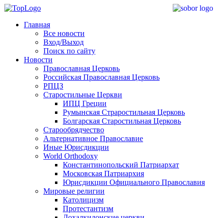
Главная
Все новости
Вход/Выход
Поиск по сайту
Новости
Православная Церковь
Российская Православная Церковь
РПЦЗ
Старостильные Церкви
ИПЦ Греции
Румынская Страростильная Церковь
Болгарская Старостильная Церковь
Старообрядчество
Альтернативное Православие
Иные Юрисдикции
World Orthodoxy
Константинопольский Патриархат
Московская Патриархия
Юрисдикции Официального Православия
Мировые религии
Католицизм
Протестантизм
Дохалкидонские церкви