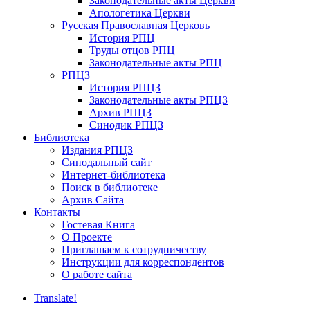
Законодательные акты Церкви
Апологетика Церкви
Русская Православная Церковь
История РПЦ
Труды отцов РПЦ
Законодательные акты РПЦ
РПЦЗ
История РПЦЗ
Законодательные акты РПЦЗ
Архив РПЦЗ
Синодик РПЦЗ
Библиотека
Издания РПЦЗ
Синодальный сайт
Интернет-библиотека
Поиск в библиотеке
Архив Сайта
Контакты
Гостевая Книга
О Проекте
Приглашаем к сотрудничеству
Инструкции для корреспондентов
О работе сайта
Translate!