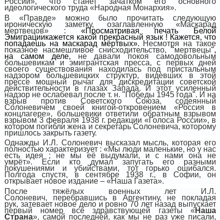
России», что станет зачатком его основного
идеологического труда «Народная Монархия».
В «Правде» можно было прочитать следующую
ироническую заметку, озаглавленную «Маскарад
мертвецов» :
«Просматривая печать Белой
Эмиграции
кажется какой прекрасный язык ! Кажется, что
попадаешь на маскарад мёртвых».
Несмотря на такое
показное насмешливое снисходительство,
"
мертвецы
"
,
на самом деле,
не давали покоя самодовольным
большевикам и эмигрантская пресса, с первых дней
своего существования находилась под пристальным
надзором большевицких структур, видевших в этой
прессе мощный рычаг для дискредитации советской
действительности в глазах Запада. И этот усиленный
надзор не ослабевал после т. н.
"
Победы 1945 года
"
. И на
взрыв против Советского Союза, содеянный
Солоневичем своей книгой-откровением «Россия в
концлагере», большевики ответили обратным взрывом
взрывом 3 февраля 1938 г. редакции «Голоса России», в
котором погибли жена и секретарь Солоневича, которому
пришлось закрыть газету.
Однажды И.Л. Солоневич высказал мысль, которая его
полностью характеризует : «Мы люди маленькие, но у нас
есть идея ; не мы её выдумали, и с нами она не
умрёт». Если кто думал запугать его разными
покушениями и убийствами, тот горько ошибался.
Полгода спустя, в сентябре 1938 г., в Софии, он
открывает новое издание – «Наша Газета».
После тяжёлых военных лет И.Л.
Солоневич, перебравшись в Аргентину, не покладая
рук, затевает новое дело и ровно 70 лет назад выпускает
первый номер всё здравствующей газеты «
Наша
Страна
», самой последней, как мы не раз уже писали,