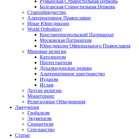
Румынская Страростильная Церковь
Болгарская Старостильная Церковь
Старообрядчество
Альтернативное Православие
Иные Юрисдикции
World Orthodoxy
Константинопольский Патриархат
Московская Патриархия
Юрисдикции Официального Православия
Мировые религии
Католицизм
Протестантизм
Дохалкидонские церкви
Альтернативное христианство
Иудаизм
Ислам
Другие религии
Мониторинг
Религиозные Объединения
Лжеучения
Глобализм
Экуменизм
Синкретизм
Сергианство
Статьи