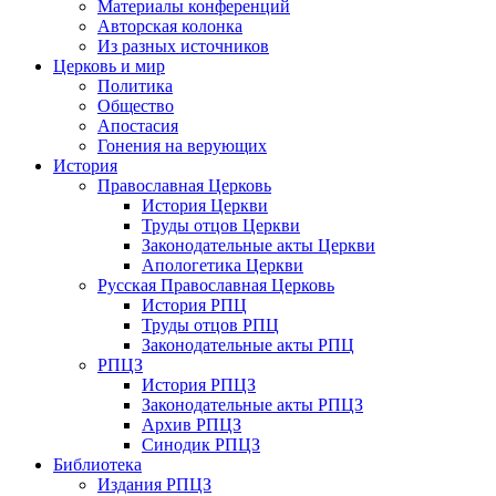
Материалы конференций
Авторская колонка
Из разных источников
Церковь и мир
Политика
Общество
Апостасия
Гонения на верующих
История
Православная Церковь
История Церкви
Труды отцов Церкви
Законодательные акты Церкви
Апологетика Церкви
Русская Православная Церковь
История РПЦ
Труды отцов РПЦ
Законодательные акты РПЦ
РПЦЗ
История РПЦЗ
Законодательные акты РПЦЗ
Архив РПЦЗ
Синодик РПЦЗ
Библиотека
Издания РПЦЗ