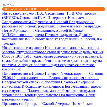
АКТУАЛЬНЫЕ НОВОСТИ
Интервью с внуком П. А. Столыпина - Н. В. Случевским
(ВИДЕО)
: Столыпин П. А. Интервью с Николаем
Владимировичем Случевским. Николай Владимирович
рассказывает о своих родителях, о своем известном прадеде
Петре Аркадьевиче Столыпине, о своей бабушке,
М.П.Столыпиной дочери Петра Аркадьевича. Делится
воспоминаниями, о своих первых годах жизни в России, и о
том, как
Интереснейшее издание
: Новоспасский монастырь города
Москвы, трудами которого были недавно переизданы Деяния
Собора 1917-1918 годов, начал совершенно новое издание. В
самое ближайшее время обещают даже открыть подписку на
его тома. А под их обложкой будет скрываться вот такое
сокровище:
Паломничество в Псково-Печерский монастырь
: Сегодня,
25.06.13, наши паломники с Белоруссии, посещая святыни
Северо-Русской епархии, посетили Псково - Печерский
монастырь. К большому удивлению в Богом зданые пещеры
их не пустили. Паломникам монах объяснил, что нужно
заранее по интернету записываться на посещение. Наши
паломники начали
Праздник св. Троицы в Южной Америке
: По этой сылке