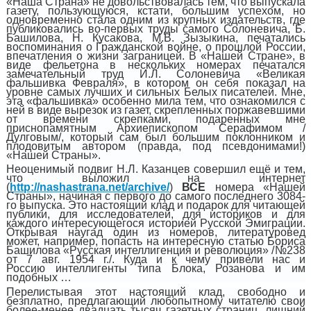
«Наша Страна» не довольствовалась тем, что выпускала
газету, пользующуюся, кстати, большим успехом, но
одновременно стала одним из крупных издательств, где
публиковались во-первых труды самого Солоневича, Б.
Башилова, Н. Кусакова, М.В. Зызыкина, печатались
воспоминания о Гражданской войне, о прошлой России,
впечатления о жизни заграницей. В «Нашей Стране», в
виде фельетона в нескольких номерах печатался
замечательный труд И.Л. Солоневича «Великая
фальшивка Февраля», в котором он себя показал на
уровне самых лучших и сильных Белых писателей. Мне,
эта «фальшивка» особенно мила тем, что ознакомился с
ней в виде вырезок из газет, скрепленных поржавевшими
от времени скрепками, подаренных мне
приснопамятным Архиепископом Серафимом /
Дулговым/, который сам был большим поклонником и
плодовитым автором (правда, под псевдонимами!)
«Нашей Страны».
Неоценимый подвиг Н.Л. Казанцев совершил ещё и тем,
что выложил на интернет
(
http://nashastrana.net/archive/
)
ВСЕ
номера «Нашей
Страны», начиная с первого до самого последнего 3084-
го выпуска. Это настоящий клад и подарок для читающей
публики, для исследователей, для историков и для
каждого интересующегося историей Русской Эмиграции.
Открывая наугад один из номеров, литературовед
может, например, попасть на интересную статью Бориса
Башилова «Русская интеллигенция и революция» /№238
от 7 авг. 1954 г./. Куда и к чему привели нас и
Россию интеллигенты типа Блока, Розанова и им
подобных …
Перелистывая этот настоящий клад, свободно и
безплатно, предлагающий любопытному читателю свои
более-менее двадцать тысяч газетных страниц, лишний