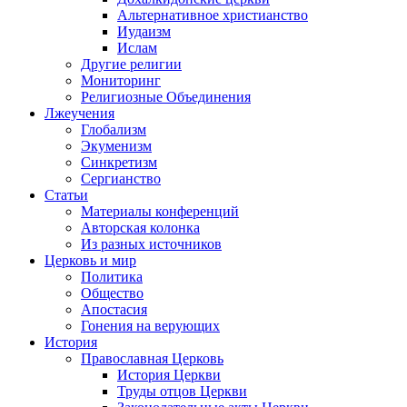
Альтернативное христианство
Иудаизм
Ислам
Другие религии
Мониторинг
Религиозные Объединения
Лжеучения
Глобализм
Экуменизм
Синкретизм
Сергианство
Статьи
Материалы конференций
Авторская колонка
Из разных источников
Церковь и мир
Политика
Общество
Апостасия
Гонения на верующих
История
Православная Церковь
История Церкви
Труды отцов Церкви