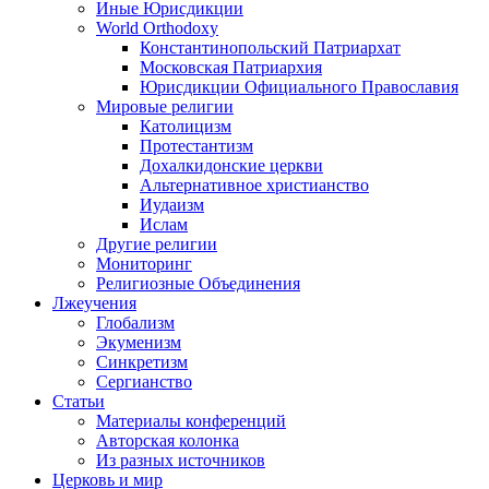
Иные Юрисдикции
World Orthodoxy
Константинопольский Патриархат
Московская Патриархия
Юрисдикции Официального Православия
Мировые религии
Католицизм
Протестантизм
Дохалкидонские церкви
Альтернативное христианство
Иудаизм
Ислам
Другие религии
Мониторинг
Религиозные Объединения
Лжеучения
Глобализм
Экуменизм
Синкретизм
Сергианство
Статьи
Материалы конференций
Авторская колонка
Из разных источников
Церковь и мир