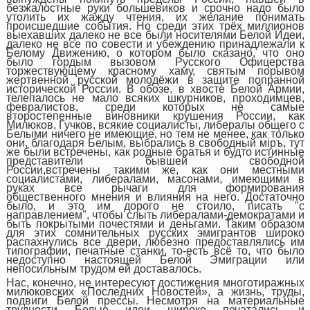
безжалостные руки большевиков и срочно надо было
утолить их жажду чтения, их желание понимать
происшедшие события. Но среди этих трёх миллионов
выехавших
далеко не все были носителями Белой Идеи,
далеко не все по совести и убеждению принадлежали к
Белому Движению, о котором было сказано, что оно
было гордым вызовом Русского Офицерства
торжествующему красному хаму, святым порывом
жертвенной русской молодёжи в защите попранной
исторической России. В обозе, в хвосте Белой Армии,
телепалось не мало всяких шкурников, проходимцев,
февралистов, среди которых не самые
второстепенные
виновники крушения России, как
Милюков, Гучков, всякие социалисты, либералы общего с
Белыми ничего не имеющие, но тем не менее, как только
они, благодаря Белым, выбрались
в свободный м
i
ръ, тут
же были
встречены, как
родные братья и
будто
истинные
представители бывшей свободной
России,
встречены
такими же, как они местными
социалистами, либералами, масонами,
имеющими в
руках все рычаги для формирования
общественного
мнения и
влияния на него. Достаточно
было, и это им дорого не стоило, писать "с
направлением", чтобы слыть
либерал
ами-демократами
и
быть покрытыми
почестями и деньгами. Таким образом
для этих сомнительных русских эмигрантов широко
распахнулись все двери, любезно предоставлялись им
типографии, печатные станки, то-есть всё то, что было
недоступно настоящей Белой Эмиграции или
непосильным трудом ей доставалось.
Нас, конечно, не интересуют достижения многотиражных
милюковских «Последних Новостей», а жизнь, труды,
подвиги Белой прессы. Несмотря на материальные
трудности Белые идеи широко печатались и