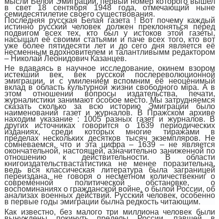
мысли Белой Эмиграции, первый номер которого вышел
в свет 18 сентября 1948 года, отмечающий ныне
семидесятилетие своего существования.
Последняя русская Белая газета ! Вот почему каждый
истинно русский человек должен преклоняться перед
подвигом всех тех, кто был у истоков этой газеты,
насыщал её своими статьями и паче всех того, кто вот
уже более пятидесяти лет и до сего дня является её
несменным вдохновителем и талантливымм редактором
– Николай Леонидович Казанцев.
Не вдаваясь в научное исследование, окинем взором
истекший век, век русской послереволюционной
эмиграции, и с умилением вспомним её неоценимый
вклад в область культурной жизни свободного м
i
ра. А в
этом отношении вопросы издательства, печати,
журналистики занимают особое место. Мы затрудняемся
сказать сколько за всю историю Эмиграции было
наименований газет и журналов. В Пражском архиве
находим указание : 1005 разных газет и журналов. В
других источниках говорится о 1639 периодических
изданиях, среди которых многие
тиражами
в
пределах
нескольких десятков тысяч экземпляров
.
Не
сомневаемся, что и эта цифра – 1639 – не является
окончательной, настоящей, а
значительно заниженной по
отношению к действительности. В области
книгоиздательства
статистика не менее поразительна,
ведь вся классическая литература была заграницей
переиздана, не говоря о несметном количестве
книг о
современной политической обстановке, о
воспоминаниях о гражданской войне, о былой России, об
анализах военных действий. Русский человек, особенно
в первые годы эмиграции был
на редкость читающим.
Как известно, без малого три миллиона человек были
вынуждены покинуть пределы России, павшей в