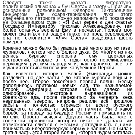
Следует также указать
литератуно-
политический
альманах « Луч Света» и газету « Призыв»,
основанные полковником Фёдором Викторовичем
Винбергом. Для охарактеризования духа этого
идейнейшего патриота можно напомнить его показания
на большевицком суде :
«Я был верен в дни счастья
Государю Императору Николаю Александровичу, тем
более останусь верным Ему в несчастьи. Голова моя
может скатиться на вашей плахе, но пред революцией
она не склонится». «Луч Света» выдержал шесть
номеров.
Конечно можно было бы указать ещё много других газет,
журналов, листков чисто Белого духа. Во многих из них
велись бурные споры
на тему церковных
нестроений,
которые в те годы остро переживались
верующим русским народом
и, как правило, все
эти
издания
отстаивали позиции Зарубежной Церкви.
Как известно, историю Белой Эмиграции можно
разделить на две части : до Второй м
i
ровой войны и
после неё. Второе поколение
первой волны
Белых
пополнилось притоком новых сил, так называемой
Второй Эмиграци
и
, которая была далеко не
однообразной. Некоторые, вырвавшиеся из
советского
ад
а, после пережитых за четверть века
невиданных зверств, напрочь решили всё прошлое
забыть и полностью отречься от всего русского
прошлого, от языка, от веры, от памяти. Ни о какой
борьбе за правду, за будущее России и помышлять не
хотели. Просто исчезли. Другая часть была уже с
советской прививкой, которая никак не давала им
возможности слиться с Белыми, сотрудничать
с ними
,
понимать их идеологическую борьбу и чаяния. Но была и
третья часть этой второй волны, которая чудом осталась