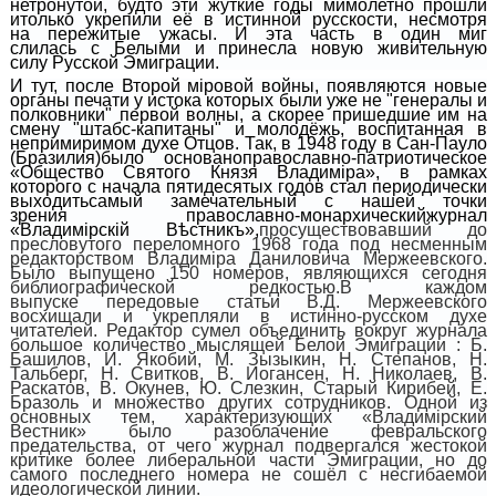
нетронутой, будто
эти жуткие годы
мимолетно прошли
и
только укрепили её в истинной русскости
, несмотря
н
а
пережитые ужасы. И эта часть в один миг
слилась
с
Белыми и принесла новую живительную
силу
Русской Эмиграции
.
И тут, после Второй м
i
ровой войны, появляются новые
органы печати у истока которых были уже не "генералы и
полковники" первой волны, а скорее
пришедшие им на
смену
"штабс-капитаны" и молодёжь, воспитанная в
непримиримом духе Отцов.
Так,
в 1948 году в Сан-Пауло
(Бразилия)
было основано
православно-
патриотическое
«
Общество
Святого Князя
Владимiра»,
в рамках
которого с начала пятидесятых годов стал периодически
выходить
самы
й
замечательны
й
с нашей точки
зрения
православно-монархически
й
журнал
«
Владимiрcкiй
В
ѣстникъ»
,
п
росуществовавший до
пресловутого переломного 1968 года под несменным
редакторством Владим
i
ра Даниловича Мержеевского.
Было выпущено 150 номеров, являющихся сегодня
библиографической редкостью.
В каждом
выпуске
передовые статьи В.Д. Мержеевского
восхищали и укрепляли в истинно-русском духе
читателей.
Редактор сумел объединить вокруг журнала
большое количество мыслящей Белой Эмиграции : Б.
Башилов, И. Якобий, М. Зызыкин, Н. Степанов, Н.
Тальберг, Н. Свитков, В. Иогансен, Н. Николаев, В.
Раскатов, В. Окунев, Ю. Слезкин, Старый Кирибей,
Е.
Бразоль и множество других сотрудников.
Одной из
основных тем, характеризующих «Владим
i
рский
Вестник» было разоблачение февральского
предательства, от чего журнал подвергался жестокой
критике более либеральной части Эмиграции,
но до
самого последнего номера не сошёл с несгибаемой
идеологической линии
.