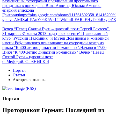
размещенны фотографии празднования престольного
праздника в приходе на Вила Алпина, Южная Америка,
епархия епископа
Григорияhttps://plus.google.com/photos/111561692358181416209
gpinv=AMIXal_PAuY06K5Vs1fTWkPnILFAR_EHv7k0hRzgi9Z
Вечер “Певец Святой Руси – царский поэт Сергей Бехтеев”.
31 марта.
: 31 марта 2013 года (воскресенье) Православный
клуб "Русский Паломник" и Музей Дом иконы и живописи
имени Рябушинского приглашают на очередной вечер из
цикла "К 400-летию династии Романовых".Начало в 17.00
Цикл "К 400-летию династии Романовых" Вечер "Певец
Святой Руси – царский поэт
о. Мефодий
: C-b8Hi4LKpI
Портал
Статьи
Авторская колонка
(RSS)
Портал
Протодиакон Герман: Последний из