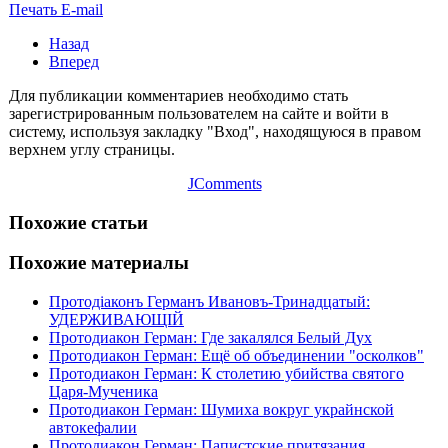
Печать
E-mail
Назад
Вперед
Для публикации комментариев необходимо стать
зарегистрированным пользователем на сайте и войти в
систему, используя закладку "Вход", находящуюся в правом
верхнем углу страницы.
JComments
Похожие статьи
Похожие материалы
Протодіаконъ Германъ Ивановъ-Тринадцатый:
УДЕРЖИВАЮЩІЙ
Протодиакон Герман: Где закалялся Белый Дух
Протодиакон Герман: Ещё об объединении "осколков"
Протодиакон Герман: К столетию убийства святого
Царя-Мученика
Протодиакон Герман: Шумиха вокруг украйнской
автокефалии
Протодиакон Герман: Папистские притязания