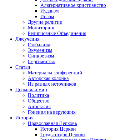
Альтернативное христианство
Иудаизм
Ислам
Другие религии
Мониторинг
Религиозные Объединения
Лжеучения
Глобализм
Экуменизм
Синкретизм
Сергианство
Статьи
Материалы конференций
Авторская колонка
Из разных источников
Церковь и мир
Политика
Общество
Апостасия
Гонения на верующих
История
Православная Церковь
История Церкви
Труды отцов Церкви