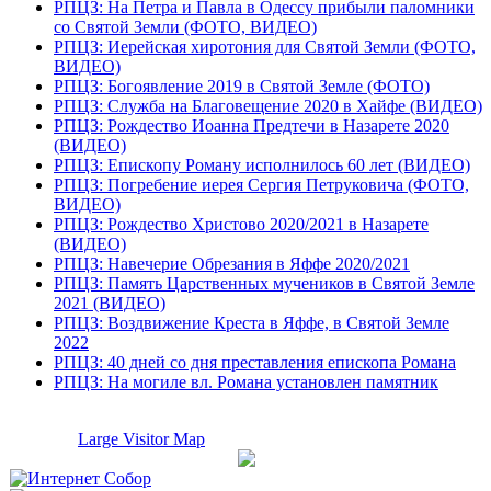
РПЦЗ: На Петра и Павла в Одессу прибыли паломники
со Святой Земли (ФОТО, ВИДЕО)
РПЦЗ: Иерейская хиротония для Святой Земли (ФОТО,
ВИДЕО)
РПЦЗ: Богоявление 2019 в Святой Земле (ФОТО)
РПЦЗ: Служба на Благовещение 2020 в Хайфе (ВИДЕО)
РПЦЗ: Рождество Иоанна Предтечи в Назарете 2020
(ВИДЕО)
РПЦЗ: Епископу Роману исполнилось 60 лет (ВИДЕО)
РПЦЗ: Погребение иерея Сергия Петруковича (ФОТО,
ВИДЕО)
РПЦЗ: Рождество Христово 2020/2021 в Назарете
(ВИДЕО)
РПЦЗ: Навечерие Обрезания в Яффе 2020/2021
РПЦЗ: Память Царственных мучеников в Святой Земле
2021 (ВИДЕО)
РПЦЗ: Воздвижение Креста в Яффе, в Святой Земле
2022
РПЦЗ: 40 дней со дня преставления епископа Романа
РПЦЗ: На могиле вл. Романа установлен памятник
Large Visitor Map