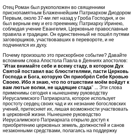
Отец Роман был рукоположен во священники
приснопамятным Блаженнейшим Патриархом Диодором
Первым, около 37-ми лет назад у Гроба Господня, и он
был верным ему и его преемнику, Патриарху Иринею,
соблюдая учение Евангелия, Церковные православные
правила и традиции. Он единственный не пошёл путями
заговорщиков, участвовавших в перевороте, и не
подчинился их духу.
Почему произошло это прискорбное событие? Давайте
вспомним слова Апостола Павла в Деяниях апостолов:
"
Итак внимайте себе и всему стаду, в котором Дух
Святой поставил вас блюстителями, пасти Церковь
Господа и Бога, которую Он приобрёл Себе Кровью
Своею. Ибо я знаю, что по отшествии моём войдут к
вам лютые волки, не щадящие стада
" ... Эти слова
применимы сегодня к нынешнему руководству
Иерусалимского Патриархата, которое использует
простоту сердец своих чад и их незнание богословских
учений, притесняет их, лишая возможности участвовать
в церковной жизни. Нынешнее руководство
Иерусалимского Патриархата открыло доступ к
приобретению церковных земель, должностей и санов
незаконными средствами, полагаясь на поддержку