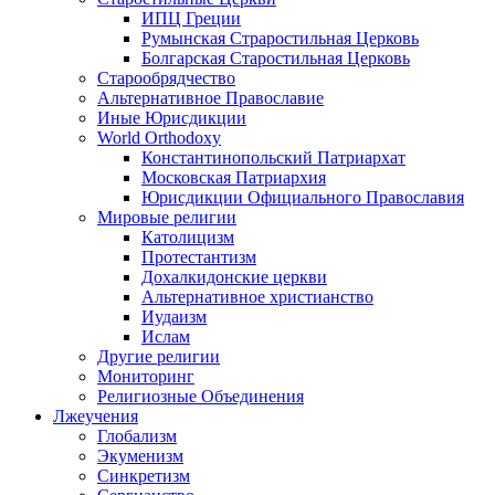
ИПЦ Греции
Румынская Страростильная Церковь
Болгарская Старостильная Церковь
Старообрядчество
Альтернативное Православие
Иные Юрисдикции
World Orthodoxy
Константинопольский Патриархат
Московская Патриархия
Юрисдикции Официального Православия
Мировые религии
Католицизм
Протестантизм
Дохалкидонские церкви
Альтернативное христианство
Иудаизм
Ислам
Другие религии
Мониторинг
Религиозные Объединения
Лжеучения
Глобализм
Экуменизм
Синкретизм