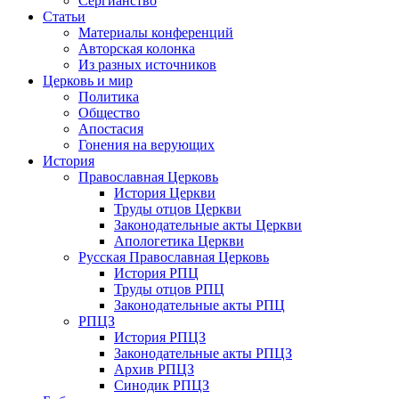
Сергианство
Статьи
Материалы конференций
Авторская колонка
Из разных источников
Церковь и мир
Политика
Общество
Апостасия
Гонения на верующих
История
Православная Церковь
История Церкви
Труды отцов Церкви
Законодательные акты Церкви
Апологетика Церкви
Русская Православная Церковь
История РПЦ
Труды отцов РПЦ
Законодательные акты РПЦ
РПЦЗ
История РПЦЗ
Законодательные акты РПЦЗ
Архив РПЦЗ
Синодик РПЦЗ