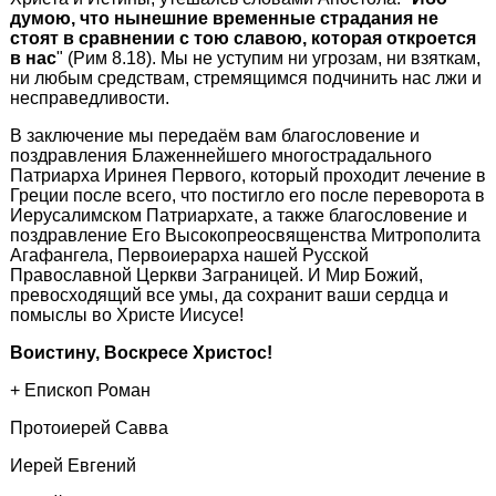
думою, что нынешние временные страдания не
стоят в сравнении с тою славою, которая откроется
в нас
" (Рим 8.18). Мы не уступим ни угрозам, ни взяткам,
ни любым средствам, стремящимся подчинить нас лжи и
несправедливости.
В заключение мы передаём вам благословение и
поздравления Блаженнейшего многострадального
Патриарха Иринея Первого, который проходит лечение в
Греции после всего, что постигло его после переворота в
Иерусалимском Патриархате, а также благословение и
поздравление Его Высокопреосвященства Митрополита
Агафангела, Первоиерарха нашей Русской
Православной Церкви Заграницей. И Мир Божий,
превосходящий все умы, да сохранит ваши сердца и
помыслы во Христе Иисусе!
Воистину, Воскресе Христос!
+ Епископ Роман
Протоиерей Савва
Иерей Евгений