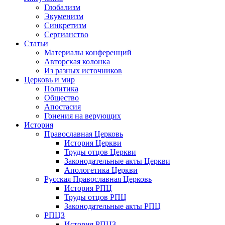
Глобализм
Экуменизм
Синкретизм
Сергианство
Статьи
Материалы конференций
Авторская колонка
Из разных источников
Церковь и мир
Политика
Общество
Апостасия
Гонения на верующих
История
Православная Церковь
История Церкви
Труды отцов Церкви
Законодательные акты Церкви
Апологетика Церкви
Русская Православная Церковь
История РПЦ
Труды отцов РПЦ
Законодательные акты РПЦ
РПЦЗ
История РПЦЗ