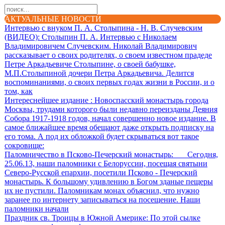
АКТУАЛЬНЫЕ НОВОСТИ
Интервью с внуком П. А. Столыпина - Н. В. Случевским
(ВИДЕО)
: Столыпин П. А. Интервью с Николаем
Владимировичем Случевским. Николай Владимирович
рассказывает о своих родителях, о своем известном прадеде
Петре Аркадьевиче Столыпине, о своей бабушке,
М.П.Столыпиной дочери Петра Аркадьевича. Делится
воспоминаниями, о своих первых годах жизни в России, и о
том, как
Интереснейшее издание
: Новоспасский монастырь города
Москвы, трудами которого были недавно переизданы Деяния
Собора 1917-1918 годов, начал совершенно новое издание. В
самое ближайшее время обещают даже открыть подписку на
его тома. А под их обложкой будет скрываться вот такое
сокровище:
Паломничество в Псково-Печерский монастырь
: Сегодня,
25.06.13, наши паломники с Белоруссии, посещая святыни
Северо-Русской епархии, посетили Псково - Печерский
монастырь. К большому удивлению в Богом зданые пещеры
их не пустили. Паломникам монах объяснил, что нужно
заранее по интернету записываться на посещение. Наши
паломники начали
Праздник св. Троицы в Южной Америке
: По этой сылке