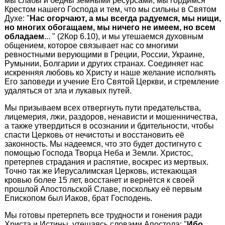
мы слабы и бедны земными ресурсами, мы гордимся
Крестом нашего Господа и тем, что мы сильны в Святом
Духе: "
Нас огорчают, а мы всегда радуемся, мы нищи,
но многих обогащаем, мы ничего не имеем, но всем
обладаем
... " (2Кор 6.10), и мы утешаемся духовным
общением, которое связывает нас со многими
ревностными верующими в Греции, России, Украине,
Румынии, Болгарии и других странах. Соединяет нас
искренняя любовь ко Христу и наше желание исполнять
Его заповеди и учение Его Святой Церкви, и стремление
удаляться от зла и лукавых путей.
Мы призываем всех отвергнуть пути предательства,
лицемерия, лжи, раздоров, ненависти и мошенничества,
а также утвердиться в осознании и бдительности, чтобы
спасти Церковь от нечистоты и восстановить её
законность. Мы надеемся, что это будет достигнуто с
помощью Господа Творца Неба и Земли. Христос,
претерпев страдания и распятие, воскрес из мертвых.
Точно так же Иерусалимская Церковь, истекающая
кровью более 15 лет, восстанет и вернётся к своей
прошлой Апостольской Славе, поскольку её первым
Епископом был Иаков, брат Господень.
Мы готовы претерпеть все трудности и гонения ради
Христа и Истины, утешаясь словами Апостола: "
Ибо