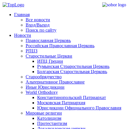
Главная
Все новости
Вход/Выход
Поиск по сайту
Новости
Православная Церковь
Российская Православная Церковь
РПЦЗ
Старостильные Церкви
ИПЦ Греции
Румынская Страростильная Церковь
Болгарская Старостильная Церковь
Старообрядчество
Альтернативное Православие
Иные Юрисдикции
World Orthodoxy
Константинопольский Патриархат
Московская Патриархия
Юрисдикции Официального Православия
Мировые религии
Католицизм
Протестантизм
Дохалкидонские церкви