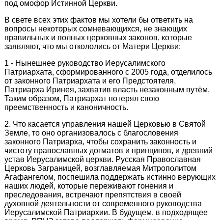
под омофор Истинной Церкви.
В свете всех этих фактов мы хотели бы ответить на
вопросы некоторых сомневающихся, не знающих
правильных и полных церковных законов, которые
заявляют, что мы откололись от Матери Церкви:
1 - Нынешнее руководство Иерусалимского
Патриархата, сформированного с 2005 года, отделилось
от законного Патриархата и его Предстоятеля,
Патриарха Иринея, захватив власть незаконным путём.
Таким образом, Патриархат потерял свою
преемственность и каноничность.
2. Что касается управления нашей Церковью в Святой
Земле, то оно организовалось с благословения
законного Патриарха, чтобы сохранить законность и
чистоту православных догматов и принципов, и древний
устав Иерусалимской церкви. Русская Православная
Церковь Заграницей, возглавляемая Митрополитом
Агафангелом, поспешила поддержать истинно верующих
наших людей, которые переживают гонения и
преследования, встречают препятствия в своей
духовной деятельности от современного руководства
Иерусалимской Патриархии. В будущем, в подходящее