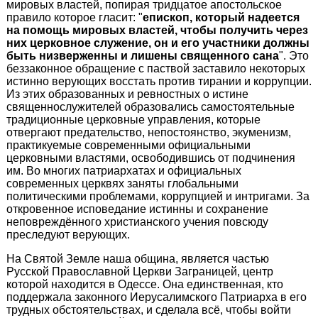
мировых властей, попирая тридцатое апостольское
правило которое гласит: "
епископ, который надеется
на помощь мировых властей, чтобы получить через
них церковное служение, он и его участники должны
быть низверженны и лишены священного сана
". Это
беззаконное обращение с паствой заставило некоторых
истинно верующих восстать против тирании и коррупции.
Из этих образованных и ревностных о истине
священнослужителей образовались самостоятельные
традиционные церковные управления, которые
отвергают предательство, непостоянство, экуменизм,
практикуемые современными официальными
церковными властями, освободившись от подчинения
им. Во многих патриархатах и официальных
современных церквях заняты глобальными
политическими проблемами, коррупцией и интригами. За
откровенное исповедание истинны и сохранение
неповреждённого христианского учения повсюду
преследуют верующих.
На Святой Земле наша община, является частью
Русской Православной Церкви Заграницей, центр
которой находится в Одессе. Она единственная, кто
поддержала законного Иерусалимского Патриарха в его
трудных обстоятельствах, и сделала всё, чтобы войти