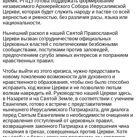
время, РПЦЗ готова поддержать формирование
независимого Архиерейского Собора Иерусалимской
Церкви, которая будет служить народу и пастве со всей
верностью и ревностью, без различия расы, языка или
национальности.
Нынешний раскол в нашей Святой Православной
Церкви вызван сотрудничеством официальных
Церковных властей с политическими безбожными
сообществами, поступками против заповедей,
предпочтением сугубо земных интересов и попранием
нравственных правил.
Чтобы выйти из этого кризиса, нужно предоставить
новому поколению возможности для духовного и
нравственного образования, чтобы оно было способно
исправить ход жизни Церкви и не позволило лютым
волкам навредить ей. Руководство нашей Церкви здесь,
в Назарете и на Святой Земле, в соответствии с учением
Евангелия, готово к встрече с представителями
нынешнего Иерусалимского Патриархата, для диалога
перед Святым Евангелием о необходимости очищения и
исправления отступлений от церковных правил,
возвращения законного Патриарха и совершения чина
покаяния в грехах, совершенных против Церкви. Хотя