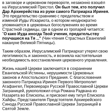
в заговоре и церковном перевороте, незаконно взошёл
на Иерусалимский Престол.
Он был тем, кто получил
Дар Архиерейства из руки самого Патриарха Иринея.
Это предательство сравнимо с предательством и
изменой Иуды Искариота, о котором неоднократно
упоминается в церковных богослужениях во время
Страстной седмицы, где в одном из тропарей читается:
"
О како Иуда иногда Твой ученик, предательству
поучашеся на Тя ..."
(Чин чтения Страстных Евангелий
накануне Великой Пятницы).
Таким образом, Иерусалимский Патриархат утерял свою
легитимность и законность, и возникла настоятельная
необходимость восстановления церковного управления.
Жизнь нашей Церкви заключается в сохранении
Евангельской Истинны, нерушимости Церковных
законов и Апостольского Предания. С благословения
законного Патриарха Иринея Первого Митрополит
Агафангел, Первоиерарх Русской Православной Церкви
Заграницей, рукоположил отца Романа Радвана из
Назарета во Епископы, и присвоил ему титул Епископа
Хайфы, Представителя Предстоятеля Архиерейского
Синода Русской Православной Церкви Заграницей в
Святой Земле.