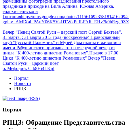
размещенны фотографии празднования престольного
праздника в приходе на Вила Алпина, Южная Америка,
епархия епископа
Григорияhttps://plus.google.com/photos/111561692358181416209
gpinv=AMIXal_PAuY06K5Vs1fTWkPnILFAR_EHv7k0hRzgi9Z
Вечер “Певец Святой Руси – царский поэт Сергей Бехтеев”.
31 марта.
: 31 марта 2013 года (воскресенье) Православный
клуб "Русский Паломник" и Музей Дом иконы и живописи
имени Рябушинского приглашают на очередной вечер из
цикла "К 400-летию династии Романовых".Начало в 17.00
Цикл "К 400-летию династии Романовых" Вечер "Певец
Святой Руси – царский поэт
о. Мефодий
: C-b8Hi4LKpI
Портал
Новости
РПЦЗ
(RSS)
Портал
РПЦЗ: Обращение Представительства