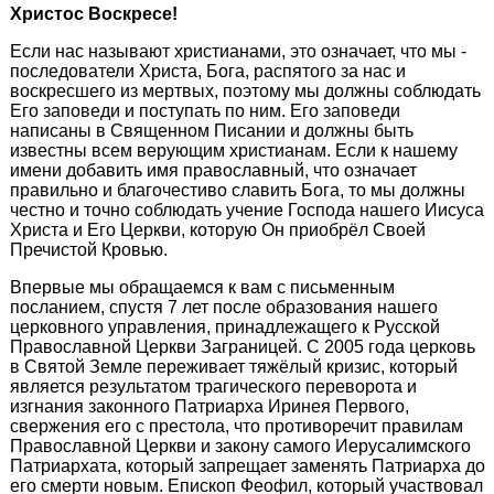
Христос Воскресе!
Если нас называют христианами, это означает, что мы -
последователи Христа, Бога, распятого за нас и
воскресшего из мертвых, поэтому мы должны соблюдать
Его заповеди и поступать по ним. Его заповеди
написаны в Священном Писании и должны быть
известны всем верующим христианам. Если к нашему
имени добавить имя православный, что означает
правильно и благочестиво славить Бога, то мы должны
честно и точно соблюдать учение Господа нашего Иисуса
Христа и Его Церкви, которую Он приобрёл Своей
Пречистой Кровью.
Впервые мы обращаемся к вам с письменным
посланием, спустя 7 лет после образования нашего
церковного управления, принадлежащего к Русской
Православной Церкви Заграницей. С 2005 года церковь
в Святой Земле переживает тяжёлый кризис, который
является результатом трагического переворота и
изгнания законного Патриарха Иринея Первого,
свержения его с престола, что противоречит правилам
Православной Церкви и закону самого Иерусалимского
Патриархата, который запрещает заменять Патриарха до
его смерти новым. Епископ Феофил, который участвовал