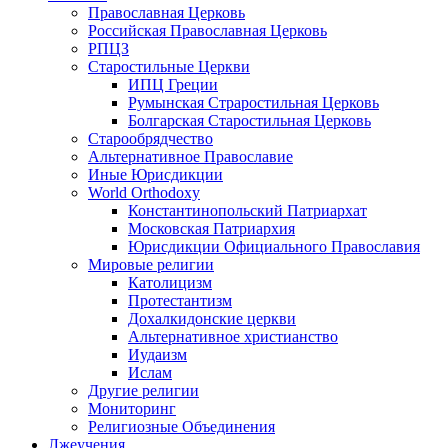
Православная Церковь
Российская Православная Церковь
РПЦЗ
Старостильные Церкви
ИПЦ Греции
Румынская Страростильная Церковь
Болгарская Старостильная Церковь
Старообрядчество
Альтернативное Православие
Иные Юрисдикции
World Orthodoxy
Константинопольский Патриархат
Московская Патриархия
Юрисдикции Официального Православия
Мировые религии
Католицизм
Протестантизм
Дохалкидонские церкви
Альтернативное христианство
Иудаизм
Ислам
Другие религии
Мониторинг
Религиозные Объединения
Лжеучения