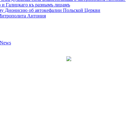
 и Галицкаго къ разнымъ лицамъ
у Дионисию об автокефалии Польской Церкви
Митрополита Антония