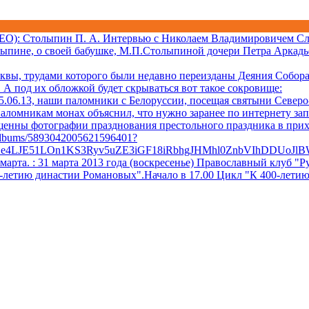
ДЕО)
: Столыпин П. А. Интервью с Николаем Владимировичем Сл
лыпине, о своей бабушке, М.П.Столыпиной дочери Петра Аркадь
квы, трудами которого были недавно переизданы Деяния Собора 
А под их обложкой будет скрываться вот такое сокровище:
06.13, наши паломники с Белоруссии, посещая святыни Северо-
аломникам монах объяснил, что нужно заранее по интернету за
ещенны фотографии празднования престольного праздника в при
/albums/5893042005621596401?
Xe4LJE51LOn1KS3Ryv5uZE3iGF18iRbhgJHMhl0ZnbVIhDDUoJl
 марта.
: 31 марта 2013 года (воскресенье) Православный клуб
0-летию династии Романовых".Начало в 17.00 Цикл "К 400-лети