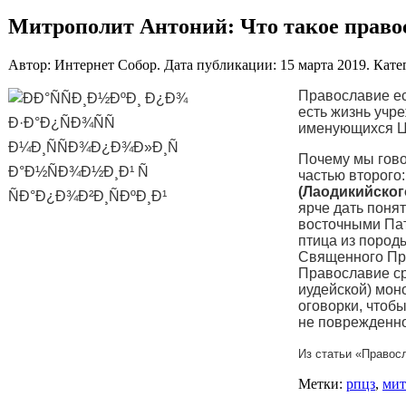
Митрополит Антоний: Что такое право
Автор: Интернет Собор. Дата публикации:
15 марта 2019
. Кате
Православие ес
есть жизнь учр
именующихся Ц
Почему мы гово
частью второго
(Лаодикийского
ярче дать понят
восточными Пат
птица из пород
Священного Пре
Православие ср
иудейской) моно
оговорки, чтоб
не поврежденно
Из статьи «Правосл
Метки:
рпцз
,
мит