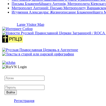
Письма Блаженнѣйшаго Антонія, Митрополита Кіевскаго
Митрополит Антоний: Письмо Митрополиту Варшавском
Игумения Александра: Жизнеописание Блаженнейшего 
Large Visitor Map
Логин
Пароль
Войти
Регистрация