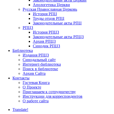
Законодательные акты Церкви
Апологетика Церкви
Русская Православная Церковь
История РПЦ
Труды отцов РПЦ
Законодательные акты РПЦ
РПЦЗ
История РПЦЗ
Законодательные акты РПЦЗ
Архив РПЦЗ
Синодик РПЦЗ
Библиотека
Издания РПЦЗ
Синодальный сайт
Интернет-библиотека
Поиск в библиотеке
Архив Сайта
Контакты
Гостевая Книга
О Проекте
Приглашаем к сотрудничеству
Инструкции для корреспондентов
О работе сайта
Translate!