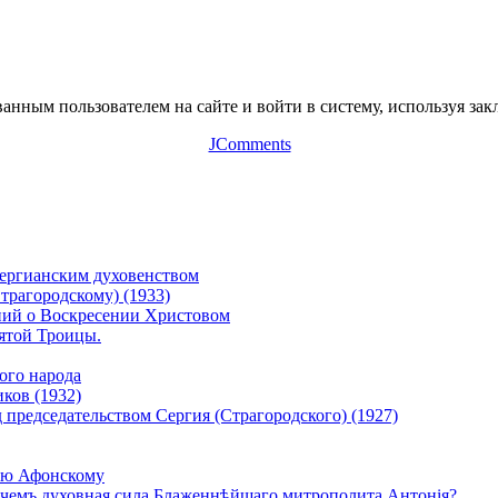
нным пользователем на сайте и войти в систему, используя зак
JComments
сергианским духовенством
рагородскому) (1933)
ний о Воскресении Христовом
ятой Троицы.
ого народа
ков (1932)
председательством Сергия (Страгородского) (1927)
ию Афонскому
ъ чемъ духовная сила Блаженнѣйшаго митрополита Антонія?