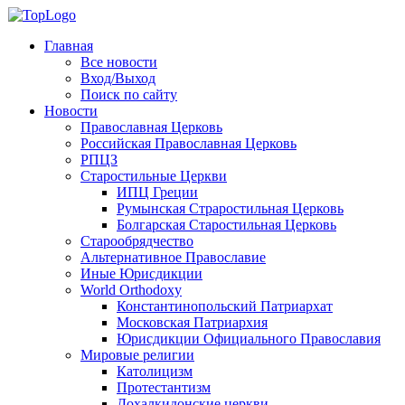
Главная
Все новости
Вход/Выход
Поиск по сайту
Новости
Православная Церковь
Российская Православная Церковь
РПЦЗ
Старостильные Церкви
ИПЦ Греции
Румынская Страростильная Церковь
Болгарская Старостильная Церковь
Старообрядчество
Альтернативное Православие
Иные Юрисдикции
World Orthodoxy
Константинопольский Патриархат
Московская Патриархия
Юрисдикции Официального Православия
Мировые религии
Католицизм
Протестантизм
Дохалкидонские церкви