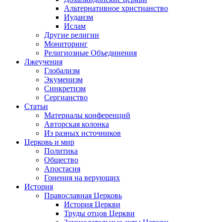
Альтернативное христианство
Иудаизм
Ислам
Другие религии
Мониторинг
Религиозные Объединения
Лжеучения
Глобализм
Экуменизм
Синкретизм
Сергианство
Статьи
Материалы конференций
Авторская колонка
Из разных источников
Церковь и мир
Политика
Общество
Апостасия
Гонения на верующих
История
Православная Церковь
История Церкви
Труды отцов Церкви