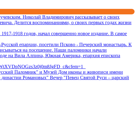
учевским. Николай Владимирович рассказывает о своих
евича. Делится воспоминаниями, о своих первых годах жизни
1917-1918 годов, начал совершенно новое издание. В самое
Русской епархии, посетили Псково - Печерский монастырь. К
писываться на посещение. Наши паломники начали
ходе на Вила Алпина, Южная Америка, епархия епископа
BWtXVDpNOGzs3z0j0m8JgFD_c&cfem=1
 "Русский Паломник" и Музей Дом иконы и живописи имени
ю династии Романовых" Вечер "Певец Святой Руси – царский