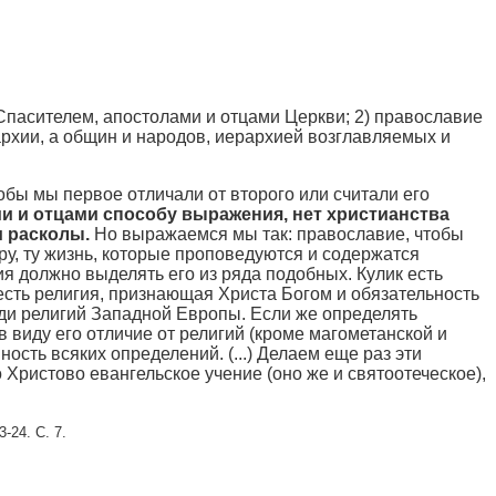
Спасителем, апостолами и отцами Церкви; 2) православие
архии, а общин и народов, иерархией возглавляемых и
обы мы первое отличали от второго или считали его
и и отцами способу выражения, нет христианства
и расколы.
Но выражаемся мы так: православие, чтобы
еру, ту жизнь, которые проповедуются и содержатся
 должно выделять его из ряда подобных. Кулик есть
есть религия, признающая Христа Богом и обязательность
ди религий Западной Европы. Если же определять
 виду его отличие от религий (кроме магометанской и
ость всяких определений. (...) Делаем еще раз эти
Христово евангельское учение (оно же и святоотеческое),
-24. C. 7.