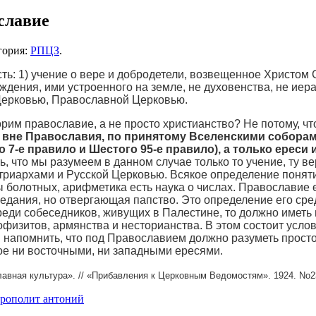
славие
гория:
РПЦЗ
.
ть: 1) учение о вере и добродетели, возвещенное Христом 
еждения, ими устроенного на земле, не духовенства, не иер
ерковью, Православной Церковью.
рим православие, а не просто христианство? Не потому, чт
:
вне Православия, по принятому Вселенскими соборам
 7-е правило и Шестого 95-е правило), а только ереси 
ь, что мы разумеем в данном случае только то учение, ту в
риархами и Русской Церковью. Всякое определение понятия
ы болотных, арифметика есть наука о числах. Православие 
дания, но отвергающая папство. Это определение его сре
еди собеседников, живущих в Палестине, то должно иметь в
физитов, армянства и несторианства. В этом состоит условн
ы напомнить, что под Православием должно разуметь просто 
е ни восточными, ни западными ересями.
авная культура». // «Прибавления к Церковным Ведомостям». 1924. No23
рополит антоний