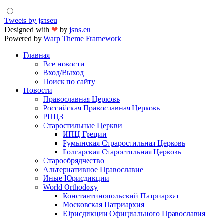
Tweets by jsnseu
Designed with
❤
by
jsns.eu
Powered by
Warp Theme Framework
Главная
Все новости
Вход/Выход
Поиск по сайту
Новости
Православная Церковь
Российская Православная Церковь
РПЦЗ
Старостильные Церкви
ИПЦ Греции
Румынская Страростильная Церковь
Болгарская Старостильная Церковь
Старообрядчество
Альтернативное Православие
Иные Юрисдикции
World Orthodoxy
Константинопольский Патриархат
Московская Патриархия
Юрисдикции Официального Православия