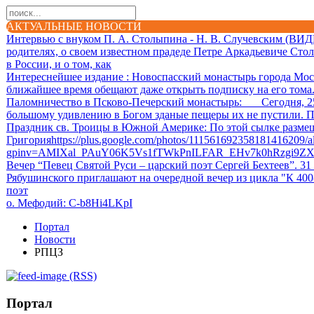
АКТУАЛЬНЫЕ НОВОСТИ
Интервью с внуком П. А. Столыпина - Н. В. Случевским (ВИ
родителях, о своем известном прадеде Петре Аркадьевиче Сто
в России, и о том, как
Интереснейшее издание
: Новоспасский монастырь города Мос
ближайшее время обещают даже открыть подписку на его тома. 
Паломничество в Псково-Печерский монастырь
: Сегодня, 25.
большому удивлению в Богом зданые пещеры их не пустили. П
Праздник св. Троицы в Южной Америке
: По этой сылке разм
Григорияhttps://plus.google.com/photos/111561692358181416209
gpinv=AMIXal_PAuY06K5Vs1fTWkPnILFAR_EHv7k0hRzgi9Z
Вечер “Певец Святой Руси – царский поэт Сергей Бехтеев”. 31
Рябушинского приглашают на очередной вечер из цикла "К 40
поэт
о. Мефодий
: C-b8Hi4LKpI
Портал
Новости
РПЦЗ
(RSS)
Портал