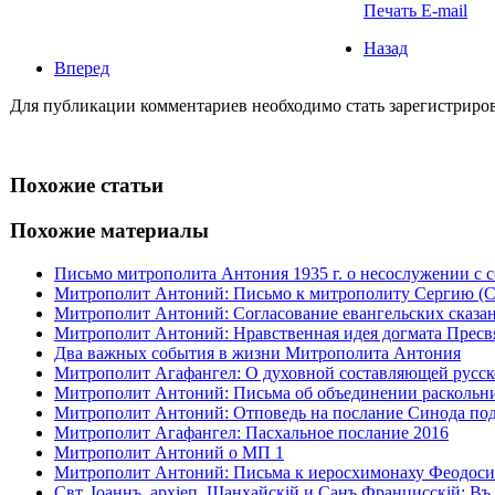
Печать
E-mail
Назад
Вперед
Для публикации комментариев необходимо стать зарегистрирова
Похожие статьи
Похожие материалы
Письмо митрополита Антония 1935 г. о несослужении с 
Митрополит Антоний: Письмо к митрополиту Сергию (Ст
Митрополит Антоний: Согласование евангельских сказа
Митрополит Антоний: Нравственная идея догмата Пресв
Два важных события в жизни Митрополита Антония
Митрополит Агафангел: О духовной составляющей русск
Митрополит Антоний: Письма об объединении раскольни
Митрополит Антоний: Отповедь на послание Синода под 
Митрополит Агафангел: Пасхальное послание 2016
Митрополит Антоний о МП 1
Митрополит Антоний: Письма к иеросхимонаху Феодос
Свт. Іоаннъ, архіеп. Шанхайскій и Санъ Францисскій: В