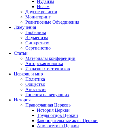
Иудаизм
Ислам
Другие религии
Мониторинг
Религиозные Объединения
Лжеучения
Глобализм
Экуменизм
Синкретизм
Сергианство
Статьи
Материалы конференций
Авторская колонка
Из разных источников
Церковь и мир
Политика
Общество
Апостасия
Гонения на верующих
История
Православная Церковь
История Церкви
Труды отцов Церкви
Законодательные акты Церкви
Апологетика Церкви