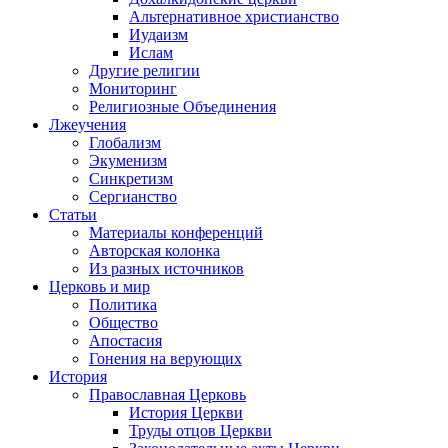
Альтернативное христианство
Иудаизм
Ислам
Другие религии
Мониторинг
Религиозные Объединения
Лжеучения
Глобализм
Экуменизм
Синкретизм
Сергианство
Статьи
Материалы конференций
Авторская колонка
Из разных источников
Церковь и мир
Политика
Общество
Апостасия
Гонения на верующих
История
Православная Церковь
История Церкви
Труды отцов Церкви