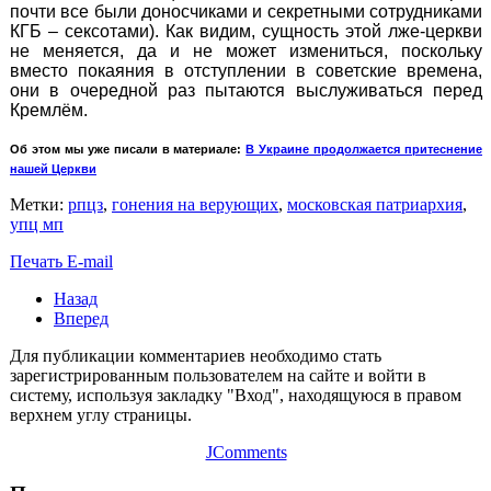
почти все были доносчиками и секретными сотрудниками
КГБ – сексотами). Как видим, сущность этой лже-церкви
не меняется, да и не может измениться, поскольку
вместо покаяния в отступлении в советские времена,
они в очередной раз пытаются выслуживаться перед
Кремлём.
Об этом мы уже писали в материале:
В Украине продолжается притеснение
нашей Церкви
Метки:
рпцз
,
гонения на верующих
,
московская патриархия
,
упц мп
Печать
E-mail
Назад
Вперед
Для публикации комментариев необходимо стать
зарегистрированным пользователем на сайте и войти в
систему, используя закладку "Вход", находящуюся в правом
верхнем углу страницы.
JComments