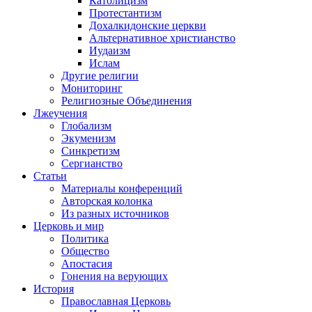
Католицизм
Протестантизм
Дохалкидонские церкви
Альтернативное христианство
Иудаизм
Ислам
Другие религии
Мониторинг
Религиозные Объединения
Лжеучения
Глобализм
Экуменизм
Синкретизм
Сергианство
Статьи
Материалы конференций
Авторская колонка
Из разных источников
Церковь и мир
Политика
Общество
Апостасия
Гонения на верующих
История
Православная Церковь