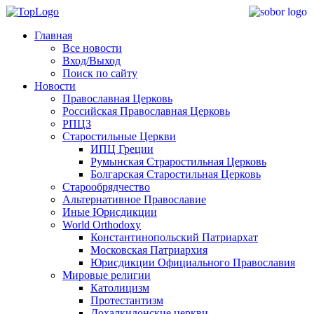
Главная
Все новости
Вход/Выход
Поиск по сайту
Новости
Православная Церковь
Российская Православная Церковь
РПЦЗ
Старостильные Церкви
ИПЦ Греции
Румынская Страростильная Церковь
Болгарская Старостильная Церковь
Старообрядчество
Альтернативное Православие
Иные Юрисдикции
World Orthodoxy
Константинопольский Патриархат
Московская Патриархия
Юрисдикции Официального Православия
Мировые религии
Католицизм
Протестантизм
Дохалкидонские церкви