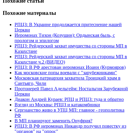
Похожие статьи
Похожие материалы
РПЦЗ: В Украине продолжается притеснение нашей
Церкви
Иеромонах Тихон (Козушин): Ордынская быль, с
прологом и эпилогом
РПЦЗ: Рейдерский захват имущества со стороны МП в
Казахстане
РПЦЗ: Рейдерский захват имущества со стороны МП в
Казахстане ч.2 (ВИДЕО)
РПЦЗ: В РФ арестован иеромонах Иоанн (Курмояров)
Как московские попы воевали с "зарубежниками"
Московская патриархия захватила Троицкий храм в
Сантьяго, Чили
Протоиерей Павел Адельгейм: Ностальгия Зарубежной
Церкви
Диакон Андрей Кураев: РПЦ и РПЦЗ: туда и обратно
Взгляд из Москвы: РПЦЗ и катакомбники
Сергианство живо в УПЦ МП: главное - геополитика
РФ
В МП планируют заменить Онуфрия?
РПЦЗ: В РФ иеромонах Никандр получил повестку из
"органов" на "опрос"