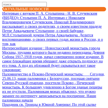
АКТУАЛЬНЫЕ НОВОСТИ
Интервью с внуком П. А. Столыпина - Н. В. Случевским
(ВИДЕО)
: Столыпин П. А. Интервью с Николаем
Владимировичем Случевским. Николай Владимирович
рассказывает о своих родителях, о своем известном прадеде
Петре Аркадьевиче Столыпине, о своей бабушке,
М.П.Столыпиной дочери Петра Аркадьевича. Делится
воспоминаниями, о своих первых годах жизни в России, и о
том, как
Интереснейшее издание
: Новоспасский монастырь города
Москвы, трудами которого были недавно переизданы Деяния
Собора 1917-1918 годов, начал совершенно новое издание. В
самое ближайшее время обещают даже открыть подписку на
его тома. А под их обложкой будет скрываться вот такое
сокровище:
Паломничество в Псково-Печерский монастырь
: Сегодня,
25.06.13, наши паломники с Белоруссии, посещая святыни
Северо-Русской епархии, посетили Псково - Печерский
монастырь. К большому удивлению в Богом зданые пещеры
их не пустили. Паломникам монах объяснил, что нужно
заранее по интернету записываться на посещение. Наши
паломники начали
Праздник св. Троицы в Южной Америке
: По этой сылке