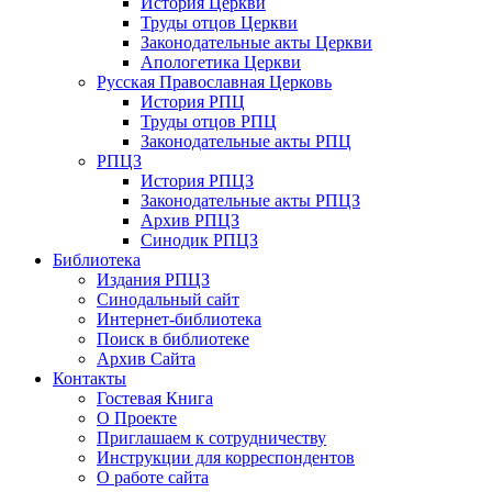
История Церкви
Труды отцов Церкви
Законодательные акты Церкви
Апологетика Церкви
Русская Православная Церковь
История РПЦ
Труды отцов РПЦ
Законодательные акты РПЦ
РПЦЗ
История РПЦЗ
Законодательные акты РПЦЗ
Архив РПЦЗ
Синодик РПЦЗ
Библиотека
Издания РПЦЗ
Синодальный сайт
Интернет-библиотека
Поиск в библиотеке
Архив Сайта
Контакты
Гостевая Книга
О Проекте
Приглашаем к сотрудничеству
Инструкции для корреспондентов
О работе сайта