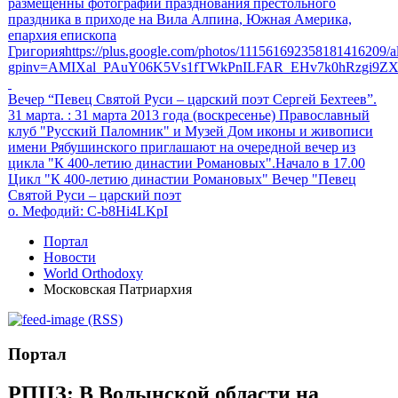
размещенны фотографии празднования престольного
праздника в приходе на Вила Алпина, Южная Америка,
епархия епископа
Григорияhttps://plus.google.com/photos/111561692358181416209
gpinv=AMIXal_PAuY06K5Vs1fTWkPnILFAR_EHv7k0hRzgi9Z
Вечер “Певец Святой Руси – царский поэт Сергей Бехтеев”.
31 марта.
: 31 марта 2013 года (воскресенье) Православный
клуб "Русский Паломник" и Музей Дом иконы и живописи
имени Рябушинского приглашают на очередной вечер из
цикла "К 400-летию династии Романовых".Начало в 17.00
Цикл "К 400-летию династии Романовых" Вечер "Певец
Святой Руси – царский поэт
о. Мефодий
: C-b8Hi4LKpI
Портал
Новости
World Orthodoxy
Московская Патриархия
(RSS)
Портал
РПЦЗ: В Волынской области на