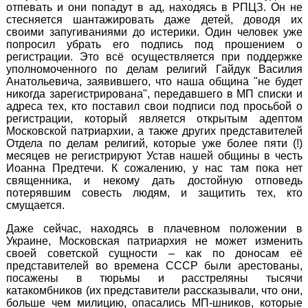
отпевать и они попадут в ад, находясь в РПЦЗ. Он не
стесняется шантажировать даже детей, доводя их
своими запугиваниями до истерики. Один человек уже
попросил убрать его подпись под прошением о
регистрации. Это всё осуществляется при поддержке
уполномоченного по делам религий Гайдук Василия
Анатольевича, заявившего, что наша община "не будет
никогда зарегистрирована", передавшего в МП списки и
адреса тех, кто поставил свои подписи под просьбой о
регистрации, который является открытым адептом
Московской патриархии, а также других представителей
Отдела по делам религий, которые уже более пяти (!)
месяцев не регистрируют Устав нашей общины в честь
Иоанна Предтечи. К сожалению, у нас там пока нет
священника, и некому дать достойную отповедь
потерявшим совесть людям, и защитить тех, кто
смущается.
Даже сейчас, находясь в плачевном положении в
Украине, Московская патриархия не может изменить
своей советской сущности – как по доносам её
представителей во времена СССР были арестованы,
посажены в тюрьмы и расстреляны тысячи
катакомбников (их представители рассказывали, что они,
больше чем милицию, опасались МП-шников, которые