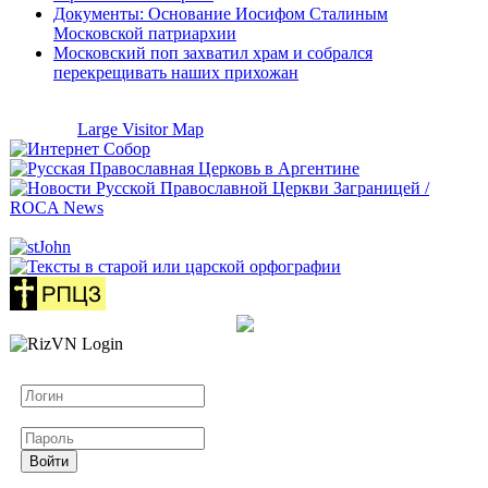
Документы: Основание Иосифом Сталиным
Московской патриархии
Московский поп захватил храм и собрался
перекрещивать наших прихожан
Large Visitor Map
Логин
Пароль
Войти