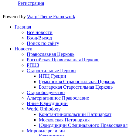
Регистрация
Powered by
Warp Theme Framework
Главная
Все новости
Вход/Выход
Поиск по сайту
Новости
Православная Церковь
Российская Православная Церковь
РПЦЗ
Старостильные Церкви
ИПЦ Греции
Румынская Страростильная Церковь
Болгарская Старостильная Церковь
Старообрядчество
Альтернативное Православие
Иные Юрисдикции
World Orthodoxy
Константинопольский Патриархат
Московская Патриархия
Юрисдикции Официального Православия
Мировые религии