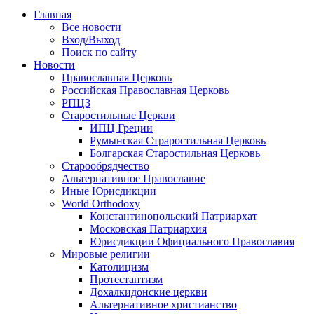
Главная
Все новости
Вход/Выход
Поиск по сайту
Новости
Православная Церковь
Российская Православная Церковь
РПЦЗ
Старостильные Церкви
ИПЦ Греции
Румынская Страростильная Церковь
Болгарская Старостильная Церковь
Старообрядчество
Альтернативное Православие
Иные Юрисдикции
World Orthodoxy
Константинопольский Патриархат
Московская Патриархия
Юрисдикции Официального Православия
Мировые религии
Католицизм
Протестантизм
Дохалкидонские церкви
Альтернативное христианство