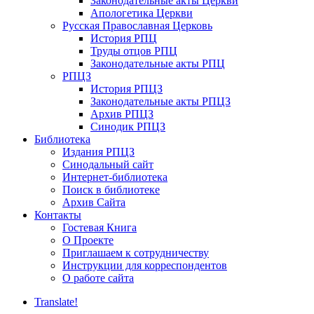
Законодательные акты Церкви
Апологетика Церкви
Русская Православная Церковь
История РПЦ
Труды отцов РПЦ
Законодательные акты РПЦ
РПЦЗ
История РПЦЗ
Законодательные акты РПЦЗ
Архив РПЦЗ
Синодик РПЦЗ
Библиотека
Издания РПЦЗ
Синодальный сайт
Интернет-библиотека
Поиск в библиотеке
Архив Сайта
Контакты
Гостевая Книга
О Проекте
Приглашаем к сотрудничеству
Инструкции для корреспондентов
О работе сайта
Translate!