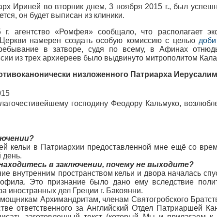
х Ириней во вторник днем, 3 ноября 2015 г., был успешн
ется, он будет выписан из клиники.
 г. агентство «Ромфея» сообщало, что располагает э
Церкви намерен создать особую комиссию с целью
доби
пребывание в затворе, судя по всему, в Афинах отню
сии из трех архиереев было выдвинуто митрополитом Кал
тивоканонически низложенного Патриарха Иерусалим
015
Благочестивейшему господину Феодору Кальмуко, возлюб
лючении?
оей кельи в Патриархии предоставленной мне ещё со врем
 день.
находитесь в заключении, почему не выходите?
ие внутренним пространством кельи и двора началась спус
офила. Это признание было дано ему вследствие полит
а иностранных дел Греции г. Бакоянни.
мощникам Архимандритам, членам Святогробского Братства
стве ответственного за Английский Отдел Патриаршей Ка
дписать заготовленный текст (который Мы и прилагаем 