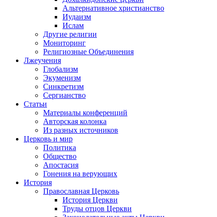
Альтернативное христианство
Иудаизм
Ислам
Другие религии
Мониторинг
Религиозные Объединения
Лжеучения
Глобализм
Экуменизм
Синкретизм
Сергианство
Статьи
Материалы конференций
Авторская колонка
Из разных источников
Церковь и мир
Политика
Общество
Апостасия
Гонения на верующих
История
Православная Церковь
История Церкви
Труды отцов Церкви