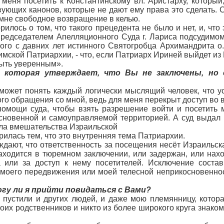
т меня посетить к Константинскому вл. Аристарху, которы
ующих канонов, которые не дают ему права это сделать. С
 мне свободное возвращение в келью.
рилось о том, что такого прецедента не было и нет, и, чт
 Председателем Апелляционного Суда г. Лариса подсудимо
ого с давних лет истинного Святогробца Архимандрита 
ской Патриархии, - что, если Патриарх Ириней выйдет из П
 быть уверенным».
, которая утверждает, что Вы не заключены, но 
о может понять каждый логически мыслящий человек, что 
ного обращения со мной, ведь для меня перекрыт доступ в
омощи суда, чтобы взять разрешение войти и посетить м
основенной и самоуправляемой территорией. А суд выдал 
ала вмешательства Израильской
рилась тем, что это внутренняя тема Патриархии.
ждают, что ответственность за посещения несёт Израильск
о находится в тюремном заключении, или задержан, или на
а или за доступ к нему посетителей. Исключение соста
моего передвижения или моей телесной неприкосновенности
огу ли я прийти повидаться с Вами?
 не пустили и других людей, и даже мою племянницу, кото
моих родственников и никто из более широкого круга знаком