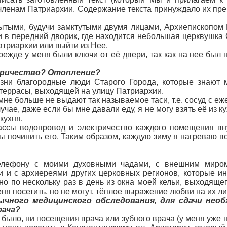
ленам Патриархии. Содержание текста принуждало их прек
ытыми, будучи замктутыми двумя лицами, Архиепископом
ьи в передний дворик, где находится небольшая церквушка
атриархии или выйти из Нее.
режде у меня были ключи от её двери, так как на нее был 
ктричество? Отопление?
ни благородные люди Старого Города, которые знают м
 террасы, выходящей на улицу Патриархии.
 мне больше не выдают так называемое таси, т.е. сосуд с
чае, даже если бы мне давали еду, я не могу взять её из ку
кухня.
ассы водопровод и электричество каждого помещения вн
ы починить его. Таким образом, каждую зиму я нагреваю во
телефону с моими духовными чадами, с внешним миром
ми и с архиереями других церковных регионов, которые 
но по нескольку раз в день из окна моей кельи, выходяще
ня посетить, но не могут, тёплое выражение любви на их л
бычного медицинского обследования, для сдачи не
рача?
было, ни посещения врача или зубного врача (у меня уже не