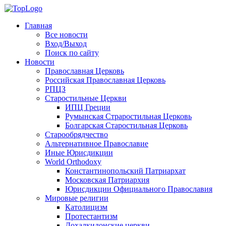
Главная
Все новости
Вход/Выход
Поиск по сайту
Новости
Православная Церковь
Российская Православная Церковь
РПЦЗ
Старостильные Церкви
ИПЦ Греции
Румынская Страростильная Церковь
Болгарская Старостильная Церковь
Старообрядчество
Альтернативное Православие
Иные Юрисдикции
World Orthodoxy
Константинопольский Патриархат
Московская Патриархия
Юрисдикции Официального Православия
Мировые религии
Католицизм
Протестантизм
Дохалкидонские церкви