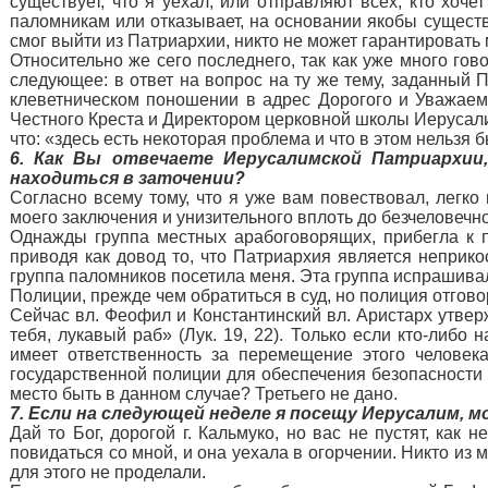
существует, что я уехал, или отправляют всех, кто хоче
паломникам или отказывает, на основании якобы существ
смог выйти из Патриархии, никто не может гарантировать
Относительно же сего последнего, так как уже много гово
следующее: в ответ на вопрос на ту же тему, заданный
клеветническом поношении в адрес Дорогого и Уважаем
Честного Креста и Директором церковной школы Иерусалим
что: «здесь есть некоторая проблема и что в этом нельзя
6. Как Вы отвечаете Иерусалимской Патриархии
находиться в заточении?
Согласно всему тому, что я уже вам повествовал, легк
моего заключения и унизительного вплоть до безчеловеч
Однажды группа местных арабоговорящих, прибегла к п
приводя как довод то, что Патриархия является неприк
группа паломников посетила меня. Эта группа испрашив
Полиции, прежде чем обратиться в суд, но полиция отгово
Сейчас вл. Феофил и Константинский вл. Аристарх утвер
тебя, лукавый раб» (Лук. 19, 22). Только если кто-либ
имеет ответственность за перемещение этого человек
государственной полиции для обеспечения безопасности 
место быть в данном случае? Третьего не дано.
7. Если на следующей неделе я посещу Иерусалим, м
Дай то Бог, дорогой г. Кальмуко, но вас не пустят, как
повидаться со мной, и она уехала в огорчении. Никто из 
для этого не проделали.