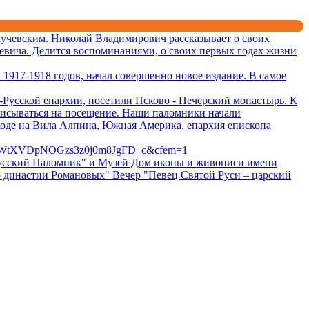
учевским. Николай Владимирович рассказывает о своих
евича. Делится воспоминаниями, о своих первых годах жизни
1917-1918 годов, начал совершенно новое издание. В самое
Русской епархии, посетили Псково - Печерский монастырь. К
писываться на посещение. Наши паломники начали
ходе на Вила Алпина, Южная Америка, епархия епископа
BWtXVDpNOGzs3z0j0m8JgFD_c&cfem=1
 "Русский Паломник" и Музей Дом иконы и живописи имени
ю династии Романовых" Вечер "Певец Святой Руси – царский