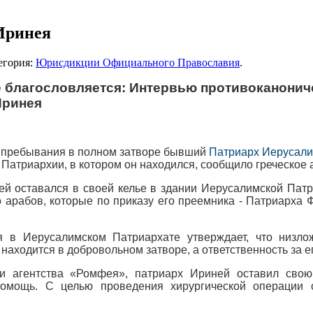
Иринея
тегория:
Юрисдикции Официального Православия
.
е благословляется: Интервью противоканонич
Иринея
т пребывания в полном затворе бывший
Патриарх Иерусали
Патриархии, в котором он находился, сообщило греческое
й оставался в своей келье в здании Иерусалимской Патр
 арабов, которые по приказу его преемника - Патриарха Ф
 в Иерусалимском Патриархате утверждает, что низл
находится в добровольном затворе, а ответственность за 
 агентства «Ромфея», патриарх Ириней оставил свою 
омощь. С целью проведения хирургической операции 