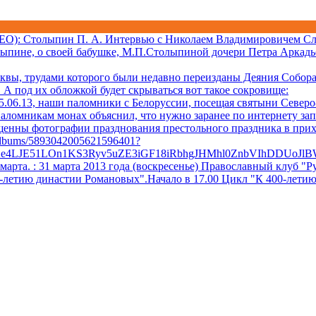
ДЕО)
: Столыпин П. А. Интервью с Николаем Владимировичем Сл
лыпине, о своей бабушке, М.П.Столыпиной дочери Петра Аркадь
квы, трудами которого были недавно переизданы Деяния Собора 
А под их обложкой будет скрываться вот такое сокровище:
06.13, наши паломники с Белоруссии, посещая святыни Северо-
аломникам монах объяснил, что нужно заранее по интернету за
ещенны фотографии празднования престольного праздника в при
/albums/5893042005621596401?
Xe4LJE51LOn1KS3Ryv5uZE3iGF18iRbhgJHMhl0ZnbVIhDDUoJl
 марта.
: 31 марта 2013 года (воскресенье) Православный клуб
0-летию династии Романовых".Начало в 17.00 Цикл "К 400-лети