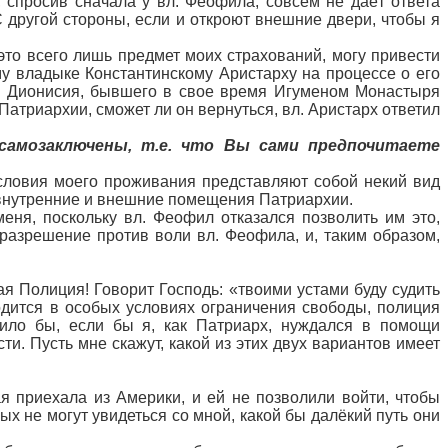
й, спросив сначала у вл. Феофила, совсем не даёт ответа
 другой стороны, если и откроют внешние двери, чтобы я
о это всего лишь предмет моих страхований, могу привести
му владыке Константинскому Аристарху на процессе о его
о. Дионисия, бывшего в свое время Игуменом Монастыря
атриархии, сможет ли он вернуться, вл. Аристарх ответил
самозаключены, т.е. что Вы сами предпочитаете
условия моего проживания представляют собой некий вид
о внутренние и внешние помещения Патриархии.
еня, поскольку вл. Феофил отказался позволить им это,
разрешение против воли вл. Феофила, и, таким образом,
ая Полиция! Говорит Господь: «твоими устами буду судить
ходится в особых условиях ограничения свободы, полиция
вило бы, если бы я, как Патриарх, нуждался в помощи
. Пусть мне скажут, какой из этих двух вариантов имеет
рая приехала из Америки, и ей не позволили войти, чтобы
ых не могут увидеться со мной, какой бы далёкий путь они