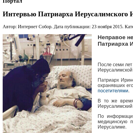
Портал
Интервью Патриарха Иерусалимского 
Автор: Интернет Собор. Дата публикации:
23 ноября 2015
. Ка
Неправое н
Патриарха 
После семи ле
Иерусалимской 
Патриарх Ирине
охранявших его
посетителями
.
В то же время
Иерусалимский 
По информации
медицинскую п
Иерусалиме.