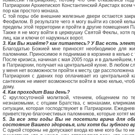
Патриархии Архиепископ Константинский Аристарх всем ч
пор как простого монаха.
С той поры обе внешние железные двери остаются закр
Феофилом. В результате чего я могу выйти из своей кел
пределы этой территории и пройти в другие помещения П
Также я не могу войти в церквушку Святой Феклы, хотя п
лиц, как и ключи от наружных ворот.
3. Как Вы живёте? как питаетесь? У Вас есть эле
Благодатью Божией мне приносят необходимое для жиз
паломники. Приносимое я поднимаю в корзинке в келью с
После кризиса, начиная с мая 2005 года и в дальнейшем,
в Патриархии, получает на центральной кухне. В любом слу
у меня нет возможности пройти к месту, где рассположена 
Патриархия с давних пор оплачивает из центральной к
сантехник не имеет возможности войти в мою келью, чтоб
дому.
4. Как проходит Ваш день?
С круглосуточной молитвой, чтением, общением по 
незнакомыми, с отцами Братства, с монахами, клирика
ситуации, которая господствуюет в Патриархии. Ежеднев
приветствую благочестивых паломников, которые хотят ме
5. За все эти годы Вы не посетили врача для о
состояние Вашего здоровья, или хотя бы зубного в
С одной стороны не допускают входа ко мне кого бы то ни 