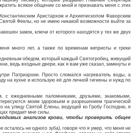
ратить всякое общение со мной и признавать меня с этих
 Константинским Аристархом и Архиепископом Фаворским
 Святой Феклы, но не имею никакой возможности выйти за
навешен замок, ключи от которого находятся у тех же двух
еня много лет, а также по временам киприоты и греки
 ежедневным обедом, который каждый Святогробец, живущий
хни, ведь входные двери, как я вам уже сказал, замкнуты и
утри Патриархии. Просто сломался нагреватель воды, а
ду на кухне и использую её для личной гигиены и нужд по
, с ежедневными паломниками, друзьями, знакомыми,
интересуются моим здоровьем и разрешением трагической
го на улицу Святой Елены, ведущей ко Гробу Господню, я
ицах придает мне силы.
обходимых анализов крови, чтобы проверить общее
 осталось ни одного зуба), говоря что я умер, что меня не