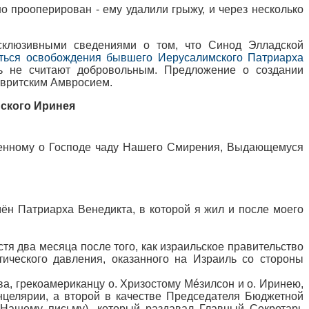
о прооперирован - ему удалили грыжу, и через несколько
ксклюзивными сведениями о том, что Синод Элладской
ться освобождения бывшего Иерусалимского Патриарха
дь не считают добровольным. Предложение о создании
авритским Амвросием.
ского Иринея
ленному о Господе чаду Нашего Смирения, Выдающемуся
ён Патриарха Венедикта, в которой я жил и после моего
тя два месяца после того, как израильское правительство
ического давления, оказанного на Израиль со стороны
, грекоамериканцу о. Хризостому Мéзилсон и о. Иринею,
нцелярии, а второй в качестве Председателя Бюджетной
к Нашему письму), который раздавал Главный Секретарь