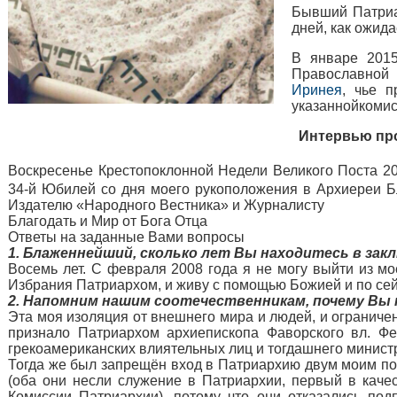
Бывший Патриар
дней, как ожида
В январе 2015
Православной 
Иринея
, чье 
указаннойкомис
Интервью про
Воскресенье Крестопоклонной Недели Великого Поста 2
34-й Юбилей со дня моего рукоположения в Архиереи 
Издателю «Народного Вестника» и Журналисту
Благодать и Мир от Бога Отца
Ответы на заданные Вами вопросы
1. Блаженнейший, сколько лет Вы находитесь в зак
Восемь лет. С февраля 2008 года я не могу выйти из м
Избрания Патриархом, и живу с помощью Божией и по сей
2. Напомним нашим соотечественникам, почему Вы 
Эта моя изоляция от внешнего мира и людей, и ограничен
признало Патриархом архиепископа Фаворского вл. Фе
грекоамериканских влиятельных лиц и тогдашнего министр
Тогда же был запрещён вход в Патриархию двум моим по
(оба они несли служение в Патриархии, первый в каче
Комиссии Патриархии), потому что они отказались по