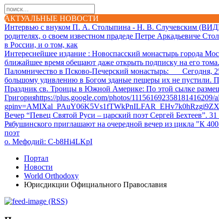
АКТУАЛЬНЫЕ НОВОСТИ
Интервью с внуком П. А. Столыпина - Н. В. Случевским (ВИ
родителях, о своем известном прадеде Петре Аркадьевиче Сто
в России, и о том, как
Интереснейшее издание
: Новоспасский монастырь города Мос
ближайшее время обещают даже открыть подписку на его тома. 
Паломничество в Псково-Печерский монастырь
: Сегодня, 25.
большому удивлению в Богом зданые пещеры их не пустили. П
Праздник св. Троицы в Южной Америке
: По этой сылке разм
Григорияhttps://plus.google.com/photos/111561692358181416209
gpinv=AMIXal_PAuY06K5Vs1fTWkPnILFAR_EHv7k0hRzgi9Z
Вечер “Певец Святой Руси – царский поэт Сергей Бехтеев”. 31
Рябушинского приглашают на очередной вечер из цикла "К 40
поэт
о. Мефодий
: C-b8Hi4LKpI
Портал
Новости
World Orthodoxy
Юрисдикции Официального Православия
(RSS)