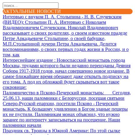
АКТУАЛЬНЫЕ НОВОСТИ
Интервью с внуком П. А. Столыпина - Н. В. Случевским
(ВИДЕО)
: Столыпин П. А. Интервью с Николаем
Владимировичем Случевским. Николай Владимирович
рассказывает о своих родителях, о своем известном прадеде
Петре Аркадьевиче Столыпине, о своей бабушке,
М.П.Столыпиной дочери Петра Аркадьевича. Делится
воспоминаниями, о своих первых годах жизни в России, и о
том, как
Интереснейшее издание
: Новоспасский монастырь города
Москвы, трудами которого были недавно переизданы Деяния
Собора 1917-1918 годов, начал совершенно новое издание. В
самое ближайшее время обещают даже открыть подписку на
его тома. А под их обложкой будет скрываться вот такое
сокровище:
Паломничество в Псково-Печерский монастырь
: Сегодня,
25.06.13, наши паломники с Белоруссии, посещая святыни
Северо-Русской епархии, посетили Псково - Печерский
монастырь. К большому удивлению в Богом зданые пещеры
их не пустили. Паломникам монах объяснил, что нужно
заранее по интернету записываться на посещение. Наши
паломники начали
Праздник св. Троицы в Южной Америке
: По этой сылке