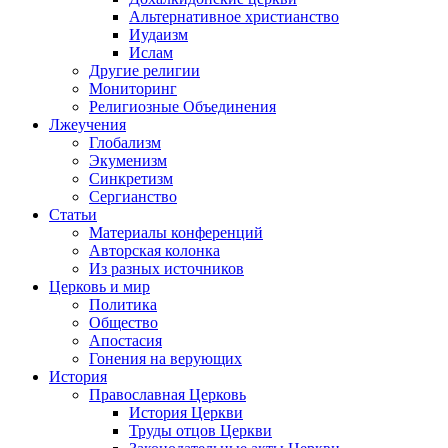
Альтернативное христианство
Иудаизм
Ислам
Другие религии
Мониторинг
Религиозные Объединения
Лжеучения
Глобализм
Экуменизм
Синкретизм
Сергианство
Статьи
Материалы конференций
Авторская колонка
Из разных источников
Церковь и мир
Политика
Общество
Апостасия
Гонения на верующих
История
Православная Церковь
История Церкви
Труды отцов Церкви