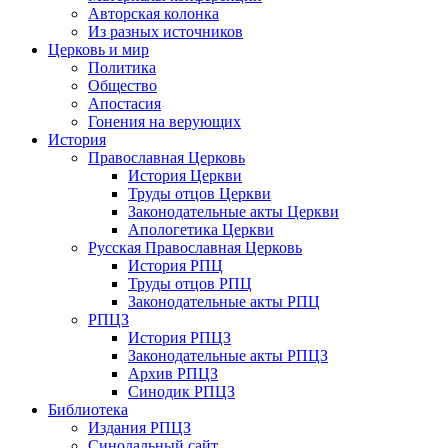
Авторская колонка
Из разных источников
Церковь и мир
Политика
Общество
Апостасия
Гонения на верующих
История
Православная Церковь
История Церкви
Труды отцов Церкви
Законодательные акты Церкви
Апологетика Церкви
Русская Православная Церковь
История РПЦ
Труды отцов РПЦ
Законодательные акты РПЦ
РПЦЗ
История РПЦЗ
Законодательные акты РПЦЗ
Архив РПЦЗ
Синодик РПЦЗ
Библиотека
Издания РПЦЗ
Синодальный сайт