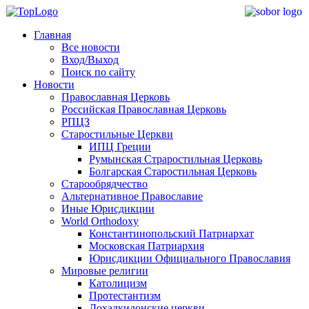
Главная
Все новости
Вход/Выход
Поиск по сайту
Новости
Православная Церковь
Российская Православная Церковь
РПЦЗ
Старостильные Церкви
ИПЦ Греции
Румынская Страростильная Церковь
Болгарская Старостильная Церковь
Старообрядчество
Альтернативное Православие
Иные Юрисдикции
World Orthodoxy
Константинопольский Патриархат
Московская Патриархия
Юрисдикции Официального Православия
Мировые религии
Католицизм
Протестантизм
Дохалкидонские церкви