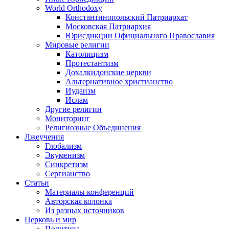
World Orthodoxy
Константинопольский Патриархат
Московская Патриархия
Юрисдикции Официального Православия
Мировые религии
Католицизм
Протестантизм
Дохалкидонские церкви
Альтернативное христианство
Иудаизм
Ислам
Другие религии
Мониторинг
Религиозные Объединения
Лжеучения
Глобализм
Экуменизм
Синкретизм
Сергианство
Статьи
Материалы конференций
Авторская колонка
Из разных источников
Церковь и мир
Политика