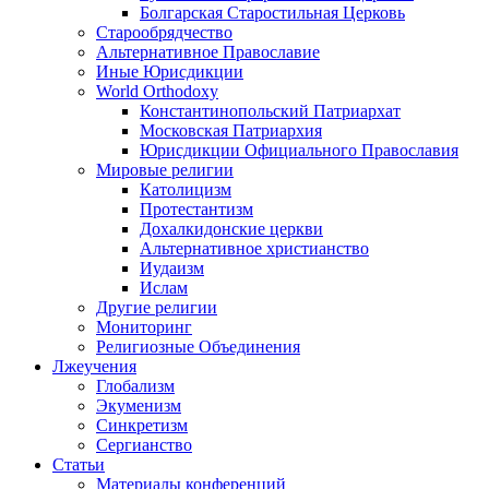
Болгарская Старостильная Церковь
Старообрядчество
Альтернативное Православие
Иные Юрисдикции
World Orthodoxy
Константинопольский Патриархат
Московская Патриархия
Юрисдикции Официального Православия
Мировые религии
Католицизм
Протестантизм
Дохалкидонские церкви
Альтернативное христианство
Иудаизм
Ислам
Другие религии
Мониторинг
Религиозные Объединения
Лжеучения
Глобализм
Экуменизм
Синкретизм
Сергианство
Статьи
Материалы конференций