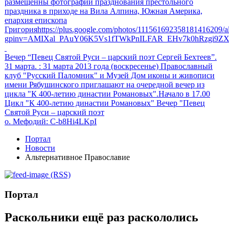
размещенны фотографии празднования престольного
праздника в приходе на Вила Алпина, Южная Америка,
епархия епископа
Григорияhttps://plus.google.com/photos/111561692358181416209
gpinv=AMIXal_PAuY06K5Vs1fTWkPnILFAR_EHv7k0hRzgi9Z
Вечер “Певец Святой Руси – царский поэт Сергей Бехтеев”.
31 марта.
: 31 марта 2013 года (воскресенье) Православный
клуб "Русский Паломник" и Музей Дом иконы и живописи
имени Рябушинского приглашают на очередной вечер из
цикла "К 400-летию династии Романовых".Начало в 17.00
Цикл "К 400-летию династии Романовых" Вечер "Певец
Святой Руси – царский поэт
о. Мефодий
: C-b8Hi4LKpI
Портал
Новости
Альтернативное Православие
(RSS)
Портал
Раскольники ещё раз раскололись