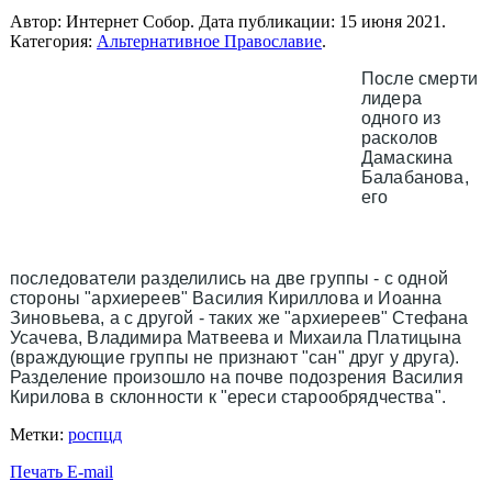
Автор: Интернет Собор. Дата публикации:
15 июня 2021
.
Категория:
Альтернативное Православие
.
После смерти
лидера
одного из
расколов
Дамаскина
Балабанова,
его
последователи разделились на две группы - с одной
стороны "архиереев" Василия Кириллова и Иоанна
Зиновьева, а с другой - таких же "архиереев" Стефана
Усачева, Владимира Матвеева и Михаила Платицына
(враждующие группы не признают "сан" друг у друга).
Разделение произошло на почве подозрения Василия
Кирилова в склонности к "ереси старообрядчества".
Метки:
роспцд
Печать
E-mail