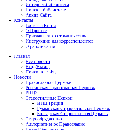
Интернет-библиотека
Поиск в библиотеке
Архив Сайта
Контакты
Гостевая Книга
О Проекте
Приглашаем к сотрудничеству
Инструкции для корреспондентов
О работе сайта
Главная
Все новости
Вход/Выход
Поиск по сайту
Новости
Православная Церковь
Российская Православная Церковь
РПЦЗ
Старостильные Церкви
ИПЦ Греции
Румынская Страростильная Церковь
Болгарская Старостильная Церковь
Старообрядчество
Альтернативное Православие
Иные Юрисдикции