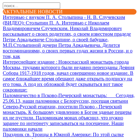
АКТУАЛЬНЫЕ НОВОСТИ
Интервью с внуком П. А. Столыпина - Н. В. Случевским
(ВИДЕО)
: Столыпин П. А. Интервью с Николаем
Владимировичем Случевским. Николай Владимирович
рассказывает о своих родителях, о своем известном прадеде
Петре Аркадьевиче Столыпине, о своей бабушке,
М.П.Столыпиной дочери Петра Аркадьевича. Делится
воспоминаниями, о своих первых годах жизни в России, и о
том, как
Интереснейшее издание
: Новоспасский монастырь города
Москвы, трудами которого были недавно переизданы Деяния
Собора 1917-1918 годов, начал совершенно новое издание. В
самое ближайшее время обещают даже открыть подписку на
его тома. А под их обложкой будет скрываться вот такое
сокровище:
Паломничество в Псково-Печерский монастырь
: Сегодня,
25.06.13, наши паломники с Белоруссии, посещая святыни
Северо-Русской епархии, посетили Псково - Печерский
монастырь. К большому удивлению в Богом зданые пещеры
их не пустили. Паломникам монах объяснил, что нужно
заранее по интернету записываться на посещение. Наши
паломники начали
Праздник св. Троицы в Южной Америке
: По этой сылке