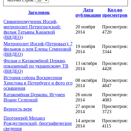
Дата
Кол-во
Заголовок
публикации
просмотров
Священномученик Иосиф,
митрополит Петроградский:
20 ноября
Просмотров:
фильм Татьяны Канаевой
2014
4720
(ВИДЕО)
Митрополит Иосиф (Петровых): 7
19 ноября
Просмотров:
фильмов о нем Елены Семеновой
2014
3344
(ВИДЕО)
Фильм о Катакомбной Церкви,
13 октября
Просмотров:
показанный по украинскому ТВ
2014
4428
(ВИДЕО)
История собора Воскресения
08 октября
Просмотров:
Христова в Петербурге и фото его
2014
4847
освящения
Катакомбная Церковь: Игумен
26 июля
Просмотров:
Иоанн Селецкий
2014
4083
27 апреля
Просмотров:
Верность вере
2014
3723
Протоиерей Михаил
14 апреля
Просмотров:
Рождественский, биографические
2014
4115
сведения