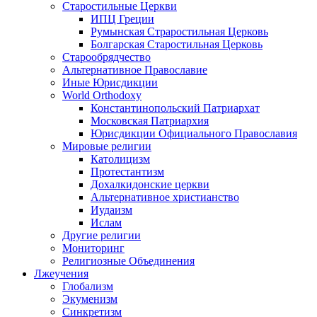
Старостильные Церкви
ИПЦ Греции
Румынская Страростильная Церковь
Болгарская Старостильная Церковь
Старообрядчество
Альтернативное Православие
Иные Юрисдикции
World Orthodoxy
Константинопольский Патриархат
Московская Патриархия
Юрисдикции Официального Православия
Мировые религии
Католицизм
Протестантизм
Дохалкидонские церкви
Альтернативное христианство
Иудаизм
Ислам
Другие религии
Мониторинг
Религиозные Объединения
Лжеучения
Глобализм
Экуменизм
Синкретизм