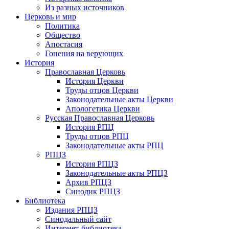
Из разных источников
Церковь и мир
Политика
Общество
Апостасия
Гонения на верующих
История
Православная Церковь
История Церкви
Труды отцов Церкви
Законодательные акты Церкви
Апологетика Церкви
Русская Православная Церковь
История РПЦ
Труды отцов РПЦ
Законодательные акты РПЦ
РПЦЗ
История РПЦЗ
Законодательные акты РПЦЗ
Архив РПЦЗ
Синодик РПЦЗ
Библиотека
Издания РПЦЗ
Синодальный сайт
Интернет-библиотека