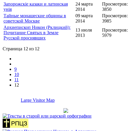
Запорожскіе казаки и латинская
24 марта
Просмотров:
унія
2014
3850
Тайные монашеские общины в
09 марта
Просмотров:
советской Москве
2014
3985
Архиепископ Никон (Рклицкий):
13 июля
Просмотров:
Почитание Святых в Земле
2013
5979
Русской просиявших
Страница 12 из 12
9
10
11
12
Large Visitor Map