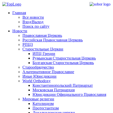
Главная
Все новости
Вход/Выход
Поиск по сайту
Новости
Православная Церковь
Российская Православная Церковь
РПЦЗ
Старостильные Церкви
ИПЦ Греции
Румынская Страростильная Церковь
Болгарская Старостильная Церковь
Старообрядчество
Альтернативное Православие
Иные Юрисдикции
World Orthodoxy
Константинопольский Патриархат
Московская Патриархия
Юрисдикции Официального Православия
Мировые религии
Католицизм
Протестантизм
Дохалкидонские церкви