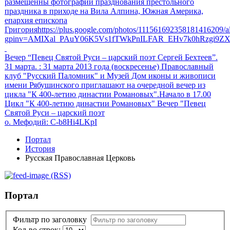
размещенны фотографии празднования престольного
праздника в приходе на Вила Алпина, Южная Америка,
епархия епископа
Григорияhttps://plus.google.com/photos/111561692358181416209
gpinv=AMIXal_PAuY06K5Vs1fTWkPnILFAR_EHv7k0hRzgi9Z
Вечер “Певец Святой Руси – царский поэт Сергей Бехтеев”.
31 марта.
: 31 марта 2013 года (воскресенье) Православный
клуб "Русский Паломник" и Музей Дом иконы и живописи
имени Рябушинского приглашают на очередной вечер из
цикла "К 400-летию династии Романовых".Начало в 17.00
Цикл "К 400-летию династии Романовых" Вечер "Певец
Святой Руси – царский поэт
о. Мефодий
: C-b8Hi4LKpI
Портал
История
Русская Православная Церковь
(RSS)
Портал
Фильтр по заголовку
Кол-во строк: