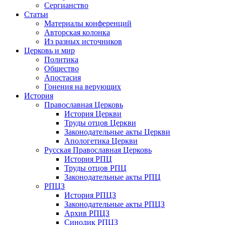
Сергианство
Статьи
Материалы конференций
Авторская колонка
Из разных источников
Церковь и мир
Политика
Общество
Апостасия
Гонения на верующих
История
Православная Церковь
История Церкви
Труды отцов Церкви
Законодательные акты Церкви
Апологетика Церкви
Русская Православная Церковь
История РПЦ
Труды отцов РПЦ
Законодательные акты РПЦ
РПЦЗ
История РПЦЗ
Законодательные акты РПЦЗ
Архив РПЦЗ
Синодик РПЦЗ