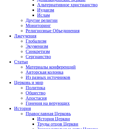
Альтернативное христианство
Иудаизм
Ислам
Другие религии
Мониторинг
Религиозные Объединения
Лжеучения
Глобализм
Экуменизм
Синкретизм
Сергианство
Статьи
Материалы конференций
Авторская колонка
Из разных источников
Церковь и мир
Политика
Общество
Апостасия
Гонения на верующих
История
Православная Церковь
История Церкви
Труды отцов Церкви