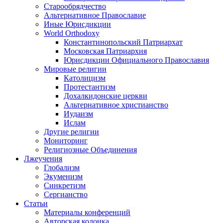
Старообрядчество
Альтернативное Православие
Иные Юрисдикции
World Orthodoxy
Константинопольский Патриархат
Московская Патриархия
Юрисдикции Официального Православия
Мировые религии
Католицизм
Протестантизм
Дохалкидонские церкви
Альтернативное христианство
Иудаизм
Ислам
Другие религии
Мониторинг
Религиозные Объединения
Лжеучения
Глобализм
Экуменизм
Синкретизм
Сергианство
Статьи
Материалы конференций
Авторская колонка